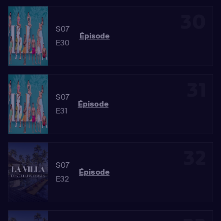
30
S07
Épisode
E30
31
S07
Épisode
E31
32
S07
Épisode
E32