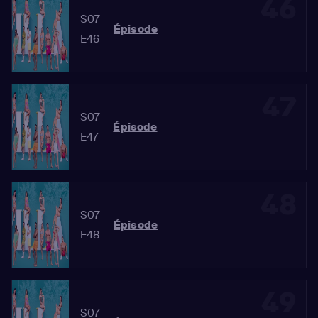
46
S07
Épisode
E46
47
S07
Épisode
E47
48
S07
Épisode
E48
49
S07