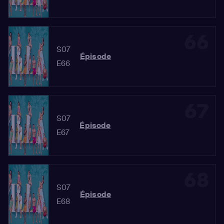
66
S07
Épisode
E66
67
S07
Épisode
E67
68
S07
Épisode
E68