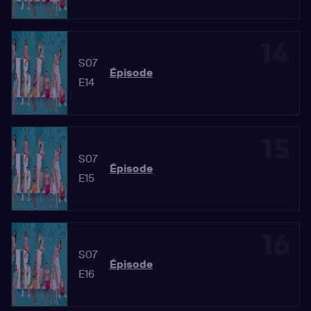
14
S07
Épisode
E14
15
S07
Épisode
E15
16
S07
Épisode
E16