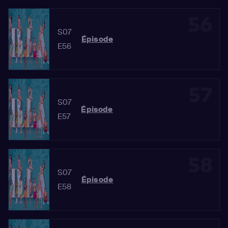
56
S07
Épisode
E56
57
S07
Épisode
E57
58
S07
Épisode
E58