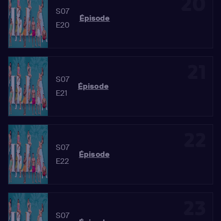
20
S07
Épisode
E20
21
S07
Épisode
E21
22
S07
Épisode
E22
23
S07