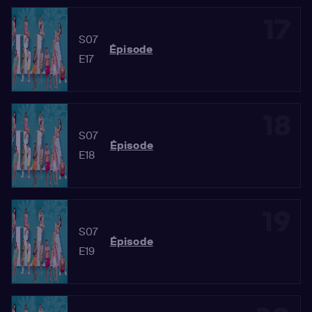
17
S07
Épisode
E17
18
S07
Épisode
E18
19
S07
Épisode
E19