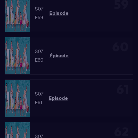
59
S07
Épisode
E59
60
S07
Épisode
E60
61
S07
Épisode
E61
62
S07