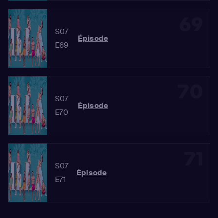
69
S07
Épisode
E69
70
S07
Épisode
E70
71
S07
Épisode
E71