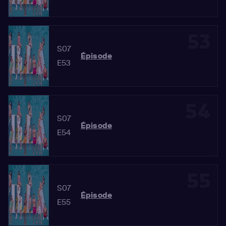
53
S07
Épisode
E53
54
S07
Épisode
E54
55
S07
Épisode
E55