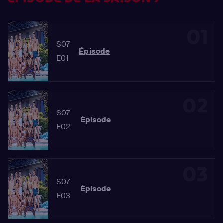
01
S07
Épisode
E01
02
S07
Épisode
E02
03
S07
Épisode
E03