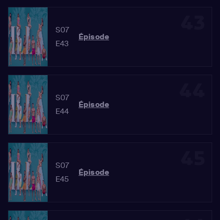
43
S07
Épisode
E43
44
S07
Épisode
E44
45
S07
Épisode
E45