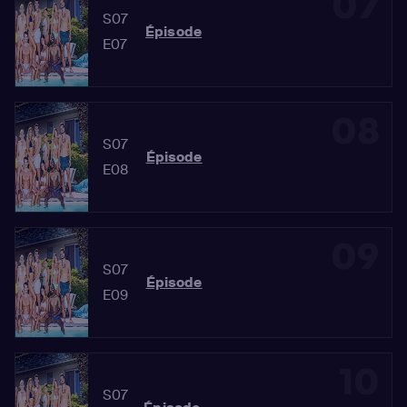
07
S07
Épisode
E07
08
S07
Épisode
E08
09
S07
Épisode
E09
10
S07