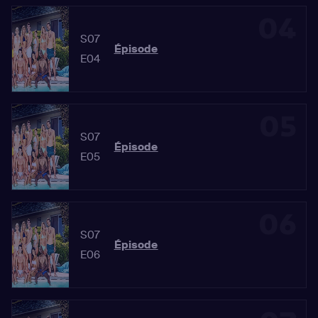
04
S07
Épisode
E04
05
S07
Épisode
E05
06
S07
Épisode
E06