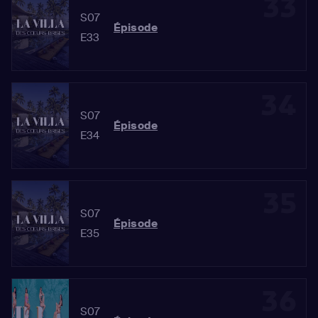
33
S07
Épisode
E33
34
S07
Épisode
E34
35
S07
Épisode
E35
36
S07