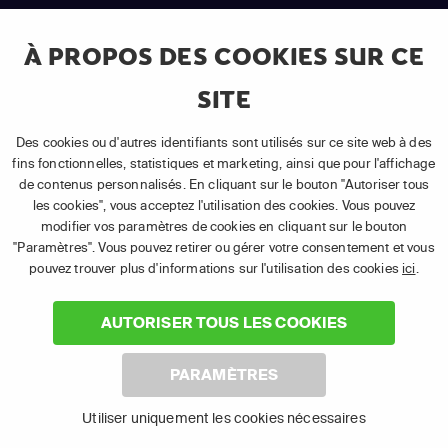
Android TV
LG TV
À PROPOS DES COOKIES SUR CE
SITE
Des cookies ou d'autres identifiants sont utilisés sur ce site web à des
fins fonctionnelles, statistiques et marketing, ainsi que pour l'affichage
Samsung TV
Fire TV
de contenus personnalisés. En cliquant sur le bouton "Autoriser tous
les cookies", vous acceptez l'utilisation des cookies. Vous pouvez
modifier vos paramètres de cookies en cliquant sur le bouton
"Paramètres". Vous pouvez retirer ou gérer votre consentement et vous
pouvez trouver plus d'informations sur l'utilisation des cookies
ici
.
(1) Les 30 premiers jours sont gratuits
: Pour toute nouvelle
AUTORISER TOUS LES COOKIES
souscription à un abonnement APP TV Basic.
(2) Prix de l'abonnement
: TVA comprise, hors promotion, hors frais
uniques d'activation, hors frais de matériel et hors frais d'installation.
PARAMÈTRES
(3) Restart & Replay
:
Voir toutes les chaînes disposant de cette
fonctionnalité.
Utiliser uniquement les cookies nécessaires