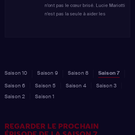
n'ont pas le cœur brisé. Lucie Mariotti
n'est pas la seule à aider les
candidats. Elle a rassemblé la love
team, composée de Jesta, Benoît et
Stéphanie. Ensemble, ils ont pour
mission d'accompagner les candidats
par son expertise en séduction et en
histoires d'amour.
Saison 10
Saison 9
Saison 8
Saison 7
Saison 6
Saison 5
Saison 4
Saison 3
Saison 2
Saison 1
REGARDER LE PROCHAIN
ÉPISODE DE LA SAISON 7