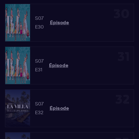
30
S07
Épisode
E30
31
S07
Épisode
E31
32
S07
Épisode
E32