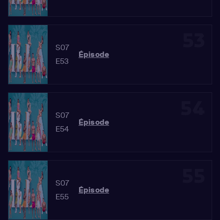
53
S07
Épisode
E53
54
S07
Épisode
E54
55
S07
Épisode
E55