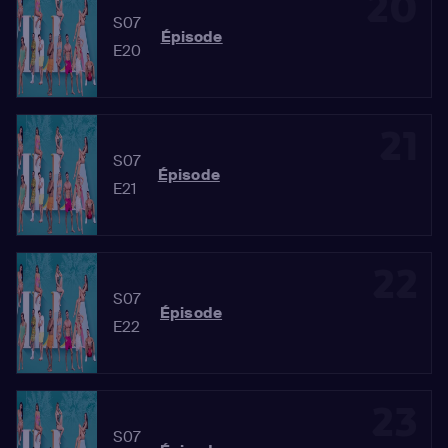
20
S07
Épisode
E20
21
S07
Épisode
E21
22
S07
Épisode
E22
23
S07