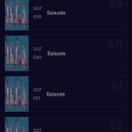
59
S07
Épisode
E59
60
S07
Épisode
E60
61
S07
Épisode
E61
62
S07