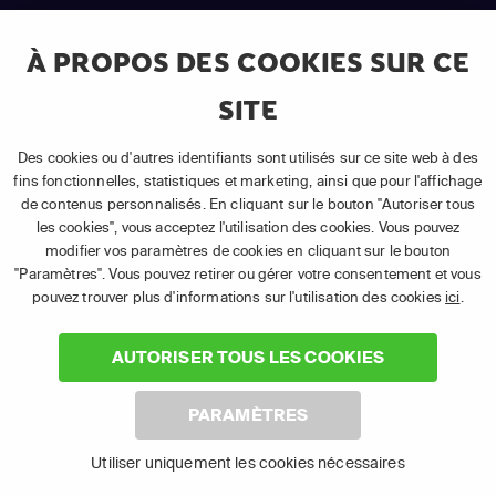
Android TV
LG TV
À PROPOS DES COOKIES SUR CE
SITE
Des cookies ou d'autres identifiants sont utilisés sur ce site web à des
fins fonctionnelles, statistiques et marketing, ainsi que pour l'affichage
Samsung TV
Fire TV
de contenus personnalisés. En cliquant sur le bouton "Autoriser tous
les cookies", vous acceptez l'utilisation des cookies. Vous pouvez
modifier vos paramètres de cookies en cliquant sur le bouton
"Paramètres". Vous pouvez retirer ou gérer votre consentement et vous
pouvez trouver plus d'informations sur l'utilisation des cookies
ici
.
(1) Les 30 premiers jours sont gratuits
: Pour toute nouvelle
AUTORISER TOUS LES COOKIES
souscription à un abonnement APP TV Basic.
(2) Prix de l'abonnement
: TVA comprise, hors promotion, hors frais
uniques d'activation, hors frais de matériel et hors frais d'installation.
PARAMÈTRES
(3) Restart & Replay
:
Voir toutes les chaînes disposant de cette
fonctionnalité.
Utiliser uniquement les cookies nécessaires