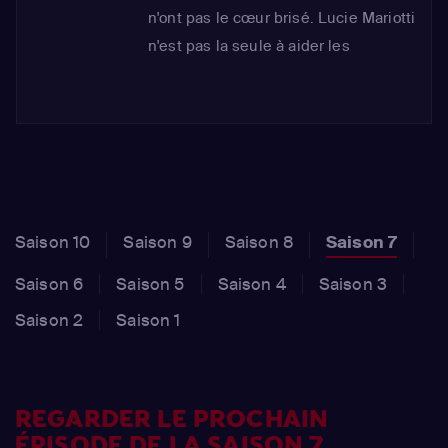
n'ont pas le cœur brisé. Lucie Mariotti
n'est pas la seule à aider les
candidats. Elle a rassemblé la love
team, composée de Jesta, Benoît et
Stéphanie. Ensemble, ils ont pour
mission d'accompagner les candidats
par son expertise en séduction et en
histoires d'amour.
Saison 10
Saison 9
Saison 8
Saison 7
Saison 6
Saison 5
Saison 4
Saison 3
Saison 2
Saison 1
REGARDER LE PROCHAIN
ÉPISODE DE LA SAISON 7