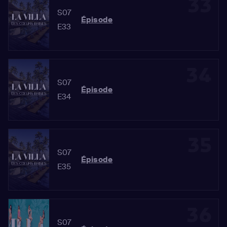
33
S07
Épisode
E33
34
S07
Épisode
E34
35
S07
Épisode
E35
36
S07