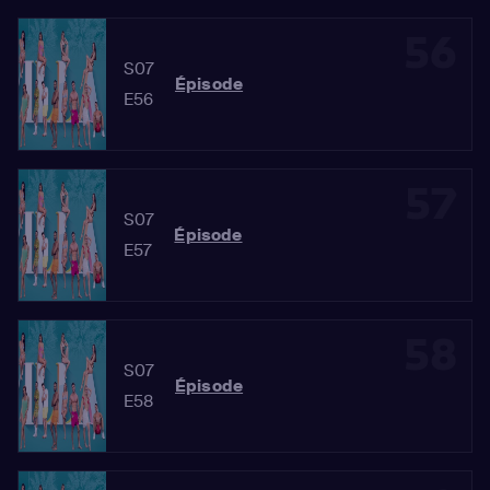
56
S07
Épisode
E56
57
S07
Épisode
E57
58
S07
Épisode
E58