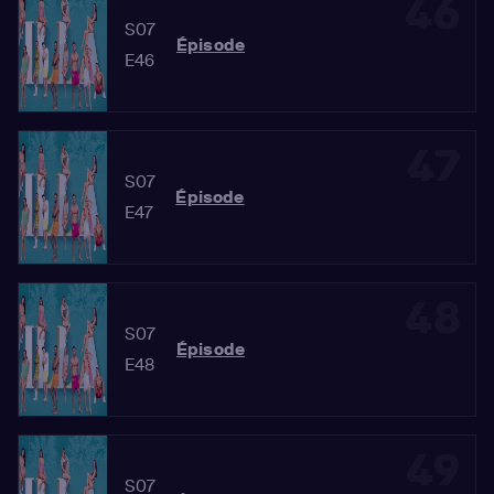
46
S07
Épisode
E46
47
S07
Épisode
E47
48
S07
Épisode
E48
49
S07