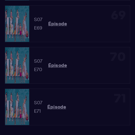
69
S07
Épisode
E69
70
S07
Épisode
E70
71
S07
Épisode
E71