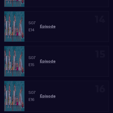
14
S07
Épisode
E14
15
S07
Épisode
E15
16
S07
Épisode
E16