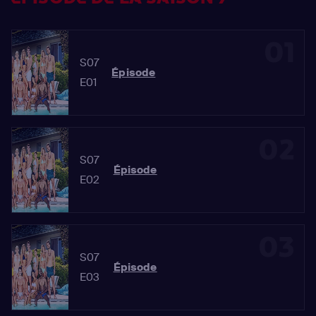
01
S07
Épisode
E01
02
S07
Épisode
E02
03
S07
Épisode
E03