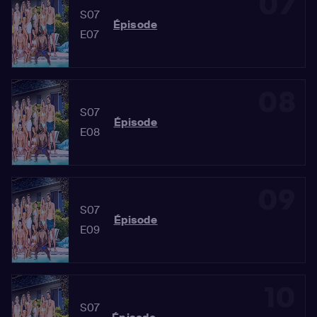
07
S07
Épisode
E07
08
S07
Épisode
E08
09
S07
Épisode
E09
10
S07