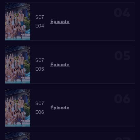
04
S07
Épisode
E04
05
S07
Épisode
E05
06
S07
Épisode
E06