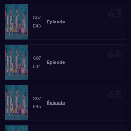
43
S07
Épisode
E43
44
S07
Épisode
E44
45
S07
Épisode
E45