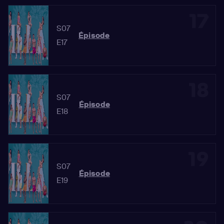
17
S07
Épisode
E17
18
S07
Épisode
E18
19
S07
Épisode
E19