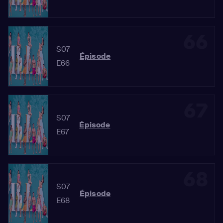
66
S07
Épisode
E66
67
S07
Épisode
E67
68
S07
Épisode
E68