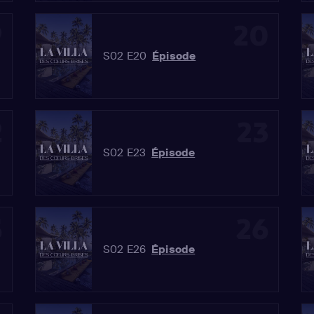
9
20
S02 E20
Épisode
2
23
S02 E23
Épisode
5
26
S02 E26
Épisode