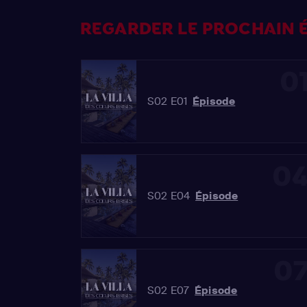
REGARDER LE PROCHAIN É
0
S02 E01
Épisode
0
S02 E04
Épisode
0
S02 E07
Épisode