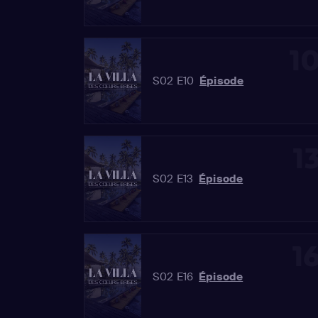
1
S02 E10
Épisode
1
S02 E13
Épisode
1
S02 E16
Épisode