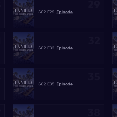
8
29
S02 E29
Épisode
1
32
S02 E32
Épisode
4
35
S02 E35
Épisode
7
38