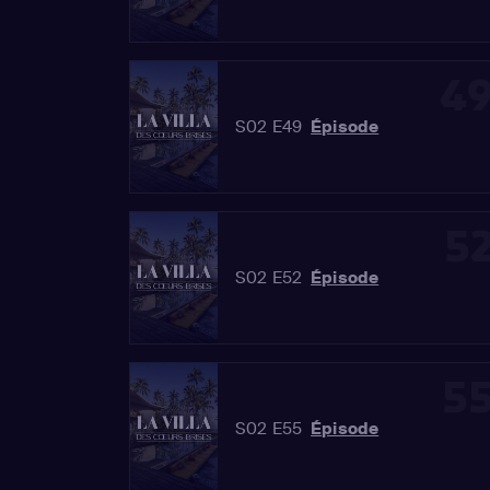
4
S02 E49
Épisode
5
S02 E52
Épisode
5
S02 E55
Épisode