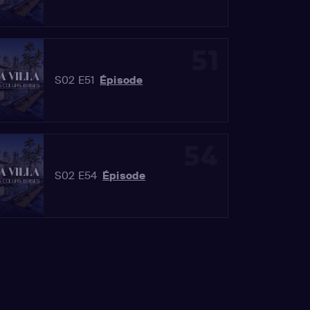
51
S02 E51
Épisode
54
S02 E54
Épisode