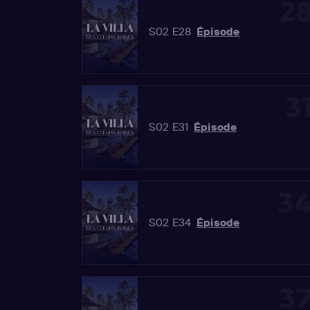
2
S02 E28
Épisode
3
S02 E31
Épisode
3
S02 E34
Épisode
3