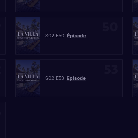
9
50
S02 E50
Épisode
2
53
S02 E53
Épisode
5