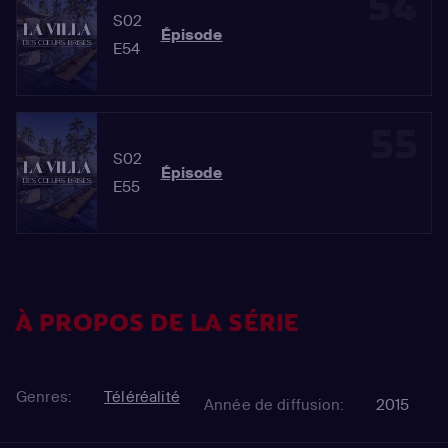
54
S02
Épisode
E54
55
S02
Épisode
E55
À PROPOS DE LA SÉRIE
Genres:
Téléréalité
Année de diffusion:
2015