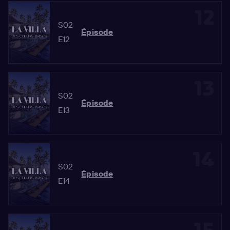
12
S02
Épisode
E12
13
S02
Épisode
E13
14
S02
Épisode
E14