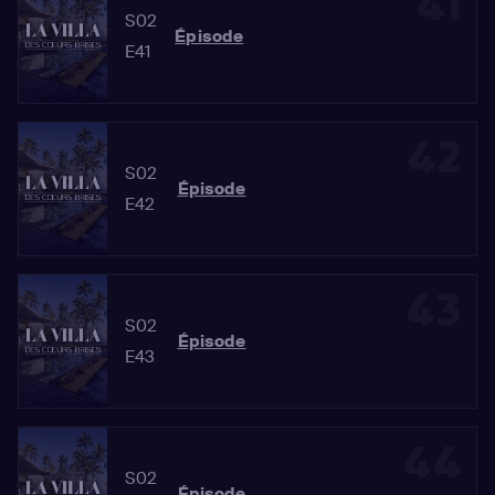
41
S02
Épisode
E41
42
S02
Épisode
E42
43
S02
Épisode
E43
44
S02
Épisode