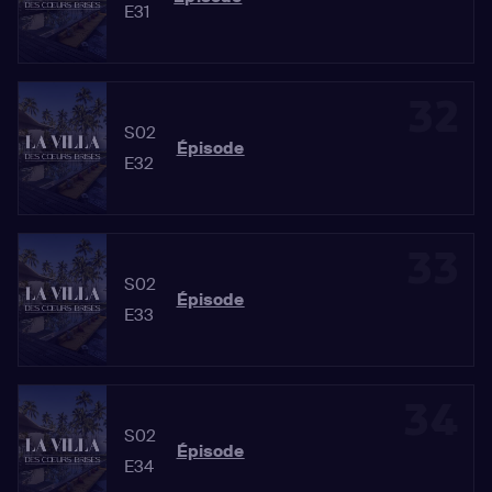
E31
32
S02
Épisode
E32
33
S02
Épisode
E33
34
S02
Épisode
E34