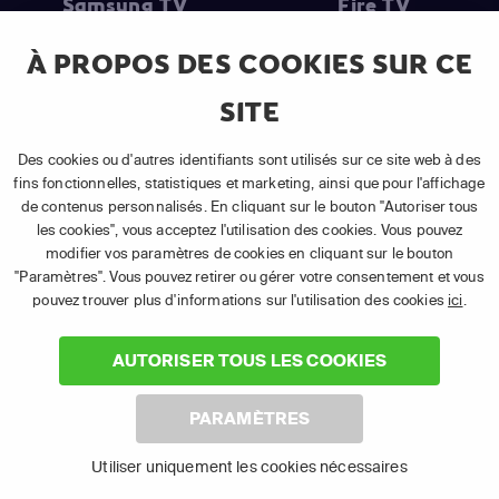
Samsung TV
Fire TV
À PROPOS DES COOKIES SUR CE
SITE
(1) Les 30 premiers jours sont gratuits
: Pour toute nouvelle
souscription à un abonnement APP TV Basic.
Des cookies ou d'autres identifiants sont utilisés sur ce site web à des
(2) Prix de l'abonnement
: TVA comprise, hors promotion, hors frais
fins fonctionnelles, statistiques et marketing, ainsi que pour l'affichage
uniques d'activation, hors frais de matériel et hors frais d'installation.
de contenus personnalisés. En cliquant sur le bouton "Autoriser tous
(3) Restart & Replay
:
Voir toutes les chaînes disposant de cette
les cookies", vous acceptez l'utilisation des cookies. Vous pouvez
fonctionnalité.
modifier vos paramètres de cookies en cliquant sur le bouton
"Paramètres". Vous pouvez retirer ou gérer votre consentement et vous
pouvez trouver plus d'informations sur l'utilisation des cookies
ici
.
AUTORISER TOUS LES COOKIES
©
2026 Canal+ Luxembourg S. à r.l. - Tous droits réservés.
PARAMÈTRES
TÉLÉSAT® est une marque utilisée sous licence par Canal+
Luxembourg S. à r.l. | Siège social : Rue Albert Borschette 4, L‑1246
Utiliser uniquement les cookies nécessaires
Luxembourg | R.C.S. Luxembourg B 87.905