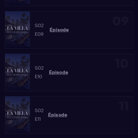
09
S02
Épisode
E09
10
S02
Épisode
E10
11
S02
Épisode
E11