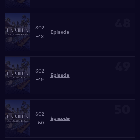
48
S02
Épisode
E48
49
S02
Épisode
E49
50
S02
Épisode
E50