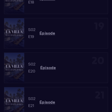
E18
19
S02
Épisode
E19
20
S02
Épisode
E20
21
S02
Épisode
E21