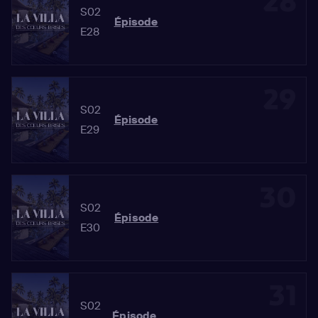
28
S02
Épisode
E28
29
S02
Épisode
E29
30
S02
Épisode
E30
31
S02
Épisode