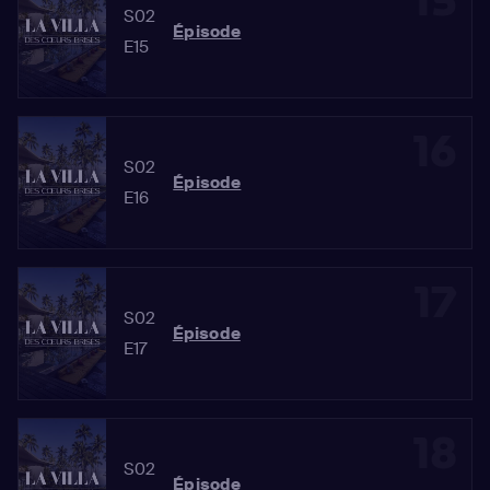
15
S02
Épisode
E15
16
S02
Épisode
E16
17
S02
Épisode
E17
18
S02
Épisode