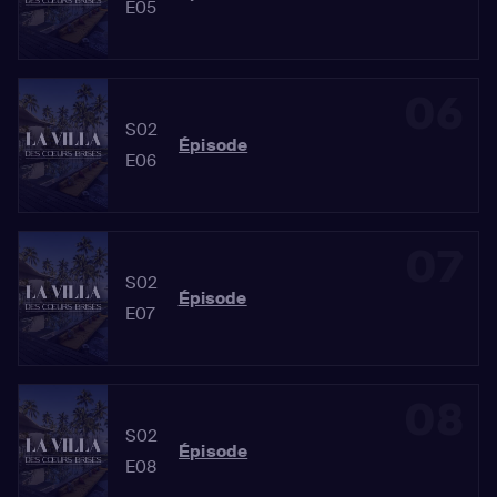
E05
06
S02
Épisode
E06
07
S02
Épisode
E07
08
S02
Épisode
E08