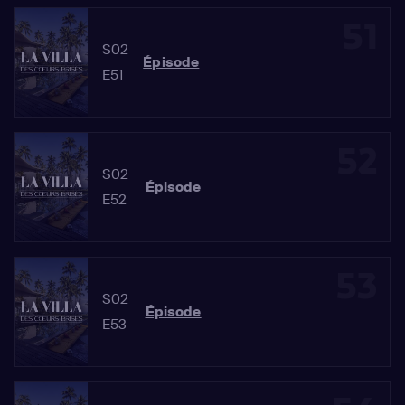
51
S02
Épisode
E51
52
S02
Épisode
E52
53
S02
Épisode
E53