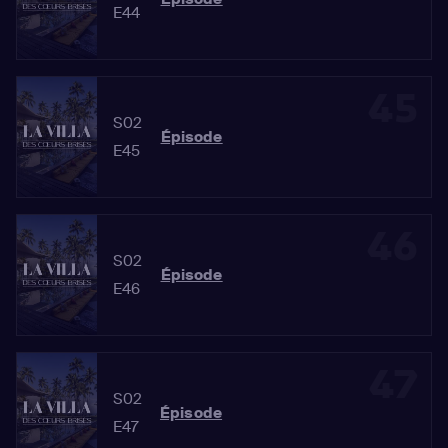
E44
45
S02
Épisode
E45
46
S02
Épisode
E46
47
S02
Épisode
E47