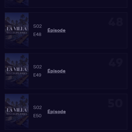
48
S02
Épisode
E48
49
S02
Épisode
E49
50
S02
Épisode
E50