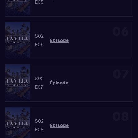
E05
06
S02
Épisode
E06
07
S02
Épisode
E07
08
S02
Épisode
E08