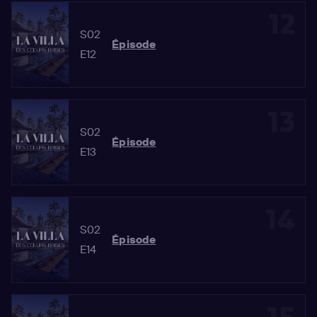
12
S02
Épisode
E12
13
S02
Épisode
E13
14
S02
Épisode
E14