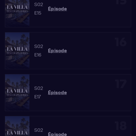
15
S02
Épisode
E15
16
S02
Épisode
E16
17
S02
Épisode
E17
18
S02
Épisode