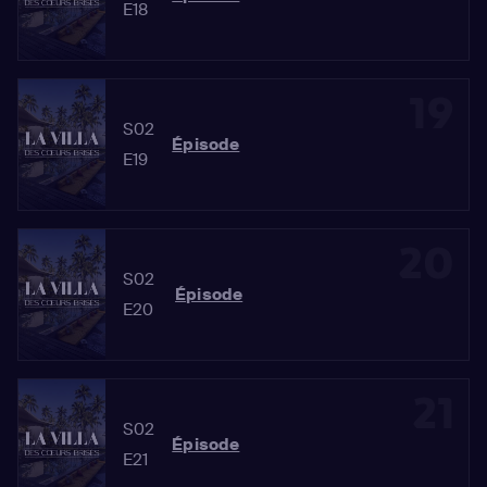
E18
19
S02
Épisode
E19
20
S02
Épisode
E20
21
S02
Épisode
E21