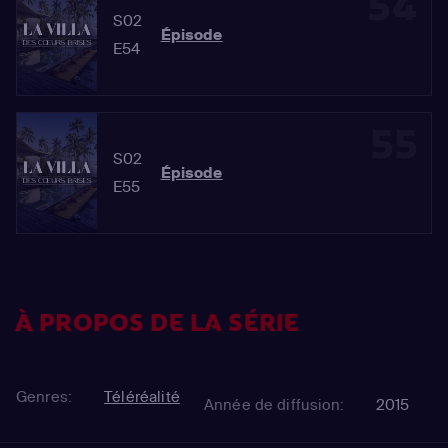
54
S02
Épisode
E54
55
S02
Épisode
E55
À PROPOS DE LA SÉRIE
Genres:
Téléréalité
Année de diffusion:
2015