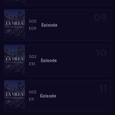
09
S02
Épisode
E09
10
S02
Épisode
E10
11
S02
Épisode
E11