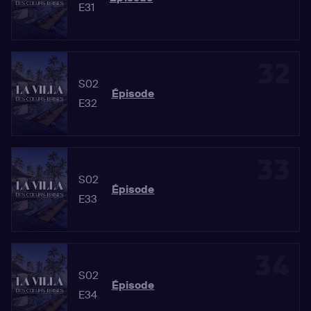
E31
32
S02
Épisode
E32
33
S02
Épisode
E33
34
S02
Épisode
E34