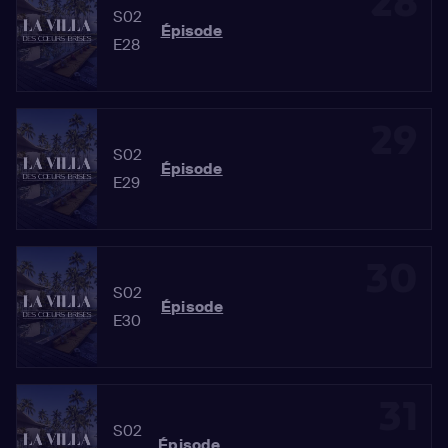
28
S02
Épisode
E28
29
S02
Épisode
E29
30
S02
Épisode
E30
31
S02
Épisode