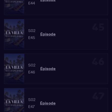
E44
45
S02
Épisode
E45
46
S02
Épisode
E46
47
S02
Épisode
E47