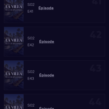
41
S02
Épisode
E41
42
S02
Épisode
E42
43
S02
Épisode
E43
44
S02
Épisode