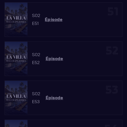
51
S02
Épisode
E51
52
S02
Épisode
E52
53
S02
Épisode
E53