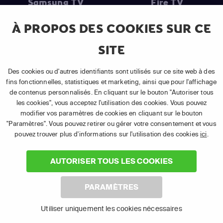
Samsung TV
Fire TV
À PROPOS DES COOKIES SUR CE
SITE
(1) Les 30 premiers jours sont gratuits
: Pour toute nouvelle
souscription à un abonnement APP TV Basic.
Des cookies ou d'autres identifiants sont utilisés sur ce site web à des
(2) Prix de l'abonnement
: TVA comprise, hors promotion, hors frais
fins fonctionnelles, statistiques et marketing, ainsi que pour l'affichage
uniques d'activation, hors frais de matériel et hors frais d'installation.
de contenus personnalisés. En cliquant sur le bouton "Autoriser tous
(3) Restart & Replay
:
Voir toutes les chaînes disposant de cette
les cookies", vous acceptez l'utilisation des cookies. Vous pouvez
fonctionnalité.
modifier vos paramètres de cookies en cliquant sur le bouton
"Paramètres". Vous pouvez retirer ou gérer votre consentement et vous
pouvez trouver plus d'informations sur l'utilisation des cookies
ici
.
AUTORISER TOUS LES COOKIES
©
2026 Canal+ Luxembourg S. à r.l. - Tous droits réservés.
PARAMÈTRES
TÉLÉSAT® est une marque utilisée sous licence par Canal+
Luxembourg S. à r.l. | Siège social : Rue Albert Borschette 4, L‑1246
Utiliser uniquement les cookies nécessaires
Luxembourg | R.C.S. Luxembourg B 87.905