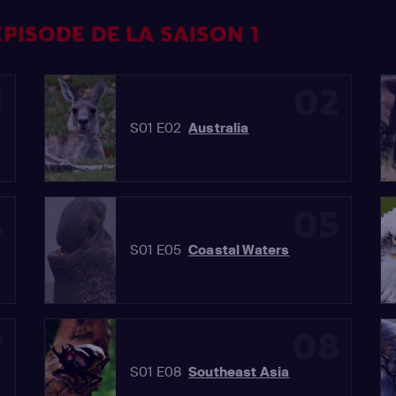
PISODE DE LA SAISON 1
1
02
S01 E02
Australia
4
05
S01 E05
Coastal Waters
7
08
S01 E08
Southeast Asia