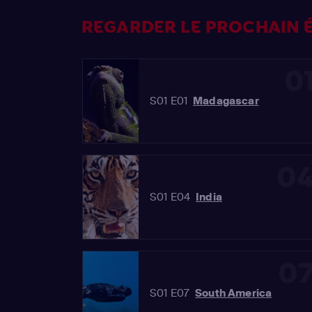
REGARDER LE PROCHAIN É
0
S01 E01
Madagascar
0
S01 E04
India
0
S01 E07
South America