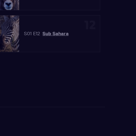
12
S01 E12
Sub Sahara