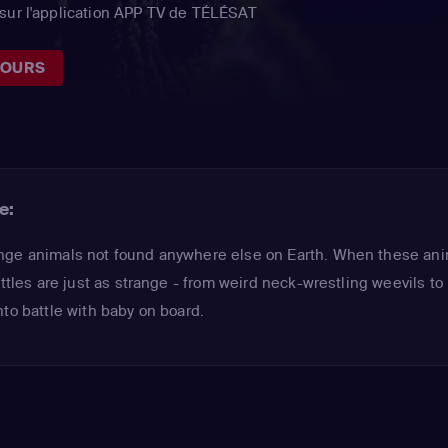
sur l'application APP TV de TÉLÉSAT
JOURS
e:
nge animals not found anywhere else on Earth. When these an
attles are just as strange - from weird neck-wrestling weevils to 
to battle with baby on board.