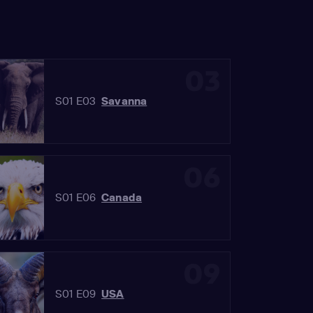
03
S01 E03
Savanna
06
S01 E06
Canada
09
S01 E09
USA