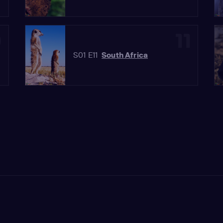
0
11
S01 E11
South Africa