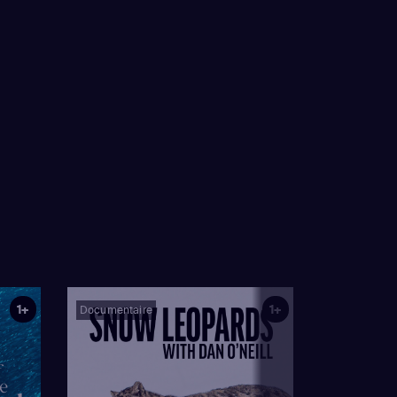
1+
1+
Documentaire