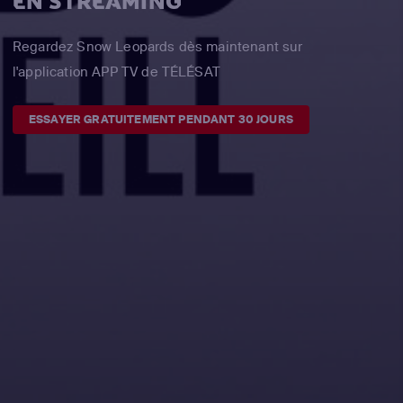
EN STREAMING
Regardez Snow Leopards dès maintenant sur
l'application APP TV de TÉLÉSAT
ESSAYER GRATUITEMENT PENDANT 30 JOURS