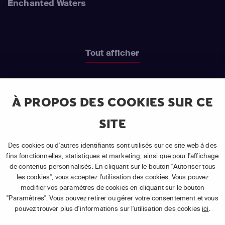
Enchanted Waters
Tout afficher
À PROPOS DES COOKIES SUR CE
SITE
DÉCOUVREZ NOTRE OFFRE
APP TV BASIC
Des cookies ou d'autres identifiants sont utilisés sur ce site web à des
fins fonctionnelles, statistiques et marketing, ainsi que pour l'affichage
de contenus personnalisés. En cliquant sur le bouton "Autoriser tous
Que vous souhaitiez regarder un programme en direct
les cookies", vous acceptez l'utilisation des cookies. Vous pouvez
ou en différé
, suivre vos documentaires ou vos séries
modifier vos paramètres de cookies en cliquant sur le bouton
3
"Paramètres". Vous pouvez retirer ou gérer votre consentement et vous
préférés, vous pouvez tout faire avec APP TV Basic de
pouvez trouver plus d'informations sur l'utilisation des cookies
ici
.
TÉLÉSAT. Les seules choses dont vous avez besoin