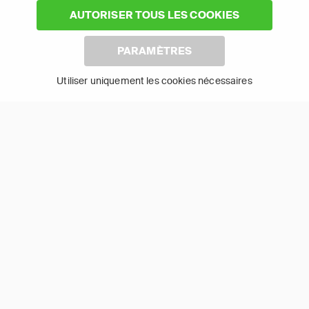
sont une application et une connexion Internet.
AUTORISER TOUS LES COOKIES
PARAMÈTRES
Utiliser uniquement les cookies nécessaires
(1)
Essai gratuit de 30 jours
APP TV BASIC
14,95 €
(2)
par mois