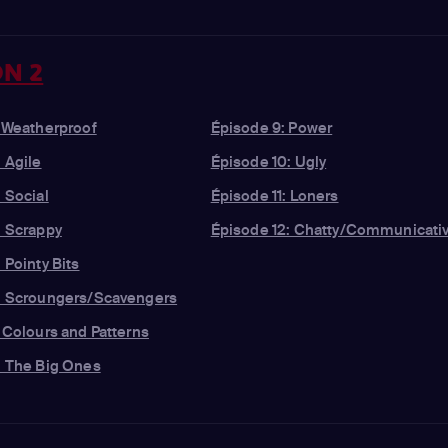
N 2
: Weatherproof
Épisode 9: Power
 Agile
Épisode 10: Ugly
 Social
Épisode 11: Loners
: Scrappy
Épisode 12: Chatty/Communicati
 Pointy Bits
: Scroungers/Scavengers
 Colours and Patterns
: The Big Ones