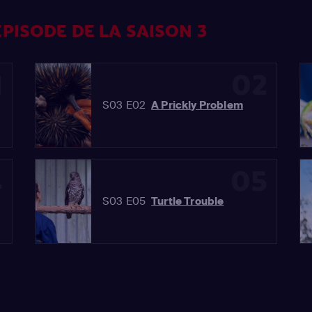
PISODE DE LA SAISON 3
1
02
S03 E02
A Prickly Problem
4
05
S03 E05
Turtle Trouble