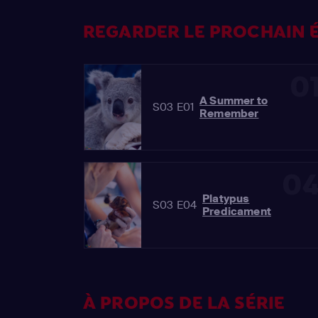
REGARDER LE PROCHAIN É
0
A Summer to
S03 E01
Remember
0
Platypus
S03 E04
Predicament
À PROPOS DE LA SÉRIE