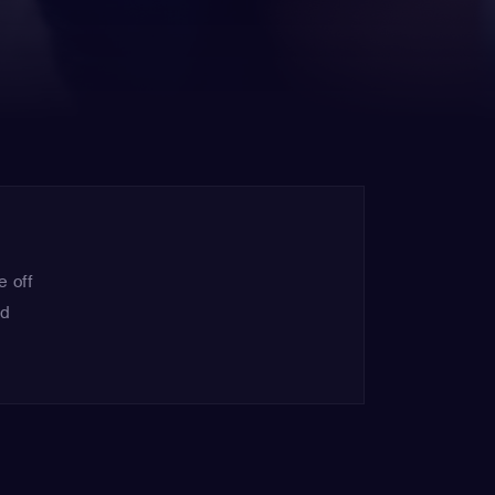
e off
nd