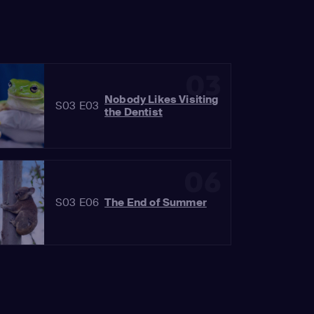
03
Nobody Likes Visiting
S03 E03
the Dentist
06
S03 E06
The End of Summer