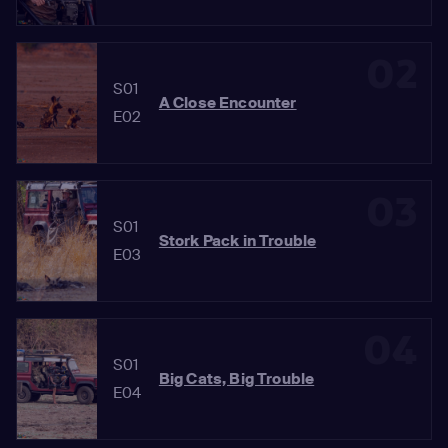
02
S01
A Close Encounter
E02
03
S01
Stork Pack in Trouble
E03
04
S01
Big Cats, Big Trouble
E04