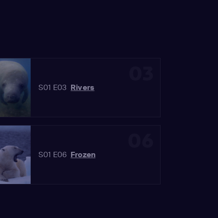
03
S01 E03
Rivers
06
S01 E06
Frozen