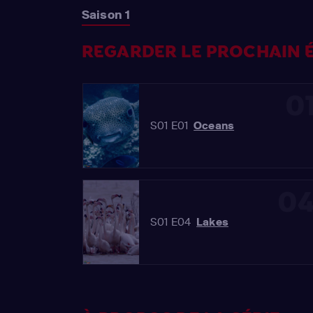
Saison 1
REGARDER LE PROCHAIN É
0
S01 E01
Oceans
0
S01 E04
Lakes