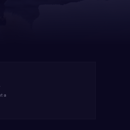
r
t a