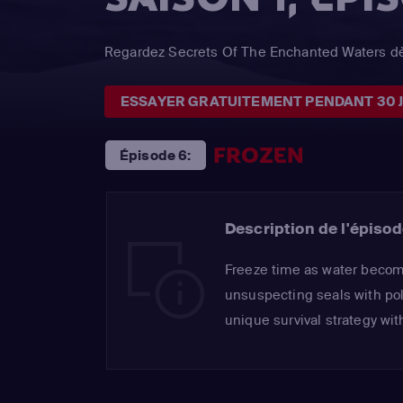
Regardez Secrets Of The Enchanted Waters dè
ESSAYER GRATUITEMENT PENDANT 30 
FROZEN
Épisode 6:
Description de l'épisod
Freeze time as water become
unsuspecting seals with pol
unique survival strategy wit