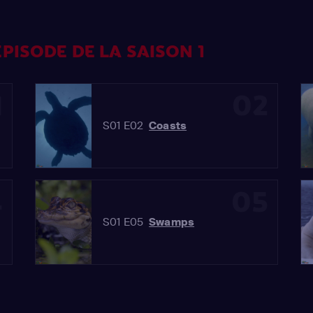
PISODE DE LA SAISON 1
1
02
S01 E02
Coasts
4
05
S01 E05
Swamps