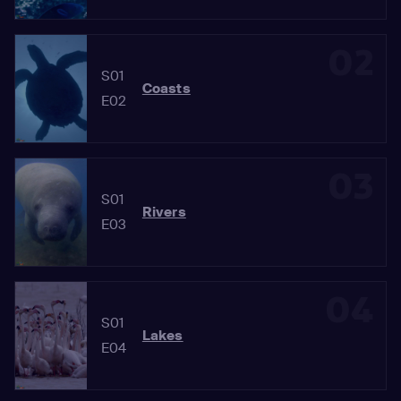
02
S01
Coasts
E02
03
S01
Rivers
E03
04
S01
Lakes
E04