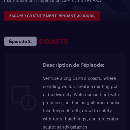
maintenant sur l'application APP TV de TÉLÉSAT
ESSAYER GRATUITEMENT PENDANT 30 JOURS
COASTS
Épisode 2:
Description de l'épisode:
Venture along Earth’s coasts, where
colliding worlds create a melting pot
of biodiversity. Watch orcas hunt with
precision, hold on as guillemot chicks
take leaps of faith, crawl to safety
with turtle hatchlings, and see crabs
sculpt sandy galaxies.