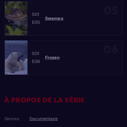
05
S01
Swamps
E05
06
S01
Frozen
E06
À PROPOS DE LA SÉRIE
Genres:
Documentaire