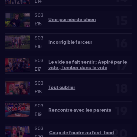
E14
S03
15
Une journée de chien
E15
S03
16
Incorrigible farceur
E16
S03
17
Le vide se fait sentir ; Aspiré par le
vide ; Tomber dans le vide
E17
S03
18
Tout oublier
E18
S03
19
Rencontre avec les parents
E19
S03
20
Coup de foudre au fast-food
E20