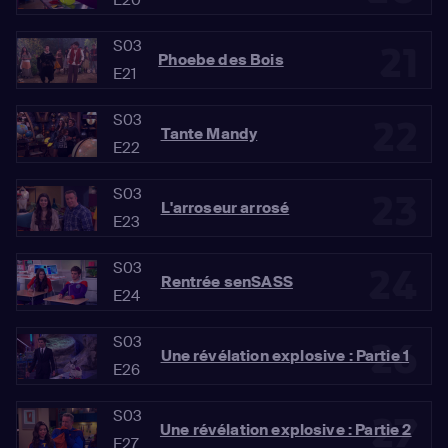
S03
21
Phoebe des Bois
E21
S03
22
Tante Mandy
E22
S03
23
L'arroseur arrosé
E23
S03
24
Rentrée senSASS
E24
S03
26
Une révélation explosive : Partie 1
E26
S03
27
Une révélation explosive : Partie 2
E27