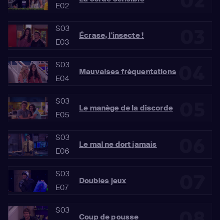
02
E02
S03
03
Écrase, l'insecte !
E03
S03
04
Mauvaises fréquentations
E04
S03
05
Le manège de la discorde
E05
S03
06
Le mal ne dort jamais
E06
S03
07
Doubles jeux
E07
S03
08
Coup de pousse