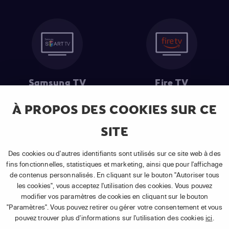
Samsung TV
Fire TV
À PROPOS DES COOKIES SUR CE
SITE
(1) Les 30 premiers jours sont gratuits
: Pour toute nouvelle
souscription à un abonnement APP TV Basic.
Des cookies ou d'autres identifiants sont utilisés sur ce site web à des
(2) Prix de l'abonnement
: TVA comprise, hors promotion, hors frais
fins fonctionnelles, statistiques et marketing, ainsi que pour l'affichage
uniques d'activation, hors frais de matériel et hors frais d'installation.
de contenus personnalisés. En cliquant sur le bouton "Autoriser tous
(3) Restart & Replay
:
Voir toutes les chaînes disposant de cette
les cookies", vous acceptez l'utilisation des cookies. Vous pouvez
fonctionnalité.
modifier vos paramètres de cookies en cliquant sur le bouton
"Paramètres". Vous pouvez retirer ou gérer votre consentement et vous
pouvez trouver plus d'informations sur l'utilisation des cookies
ici
.