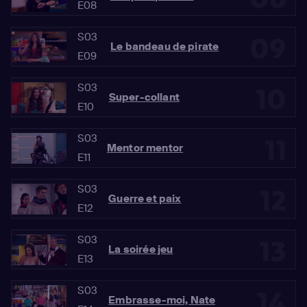
E08
S03
09
Le bandeau de pirate
E09
S03
10
Super-collant
E10
S03
11
Mentor mentor
E11
S03
12
Guerre et paix
E12
S03
13
La soirée jeu
E13
S03
14
Embrasse-moi, Nate