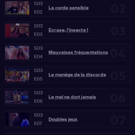
S03
02
La corde sensible
E02
S03
03
Écrase, l'insecte !
E03
S03
04
Mauvaises fréquentations
E04
S03
05
Le manège de la discorde
E05
S03
06
Le mal ne dort jamais
E06
S03
07
Doubles jeux
E07