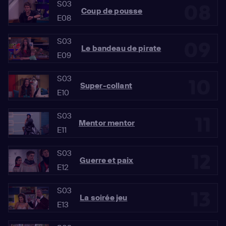
S03
08
Coup de pousse
E08
S03
09
Le bandeau de pirate
E09
S03
10
Super-collant
E10
S03
11
Mentor mentor
E11
S03
12
Guerre et paix
E12
S03
13
La soirée jeu
E13