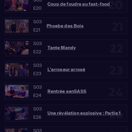
20
Coup de foudre au fast-food
E20
S03
21
Phoebe des Bois
E21
S03
22
Tante Mandy
E22
S03
23
L'arroseur arrosé
E23
S03
24
Rentrée senSASS
E24
S03
26
Une révélation explosive : Partie 1
E26
S03