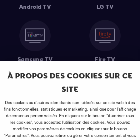
Android TV
LG TV
Samsung TV
Fire TV
À PROPOS DES COOKIES SUR CE
SITE
(1) Les 30 premiers jours sont gratuits
: Pour toute nouvelle
souscription à un abonnement APP TV Basic.
Des cookies ou d'autres identifiants sont utilisés sur ce site web à des
(2) Prix de l'abonnement
: TVA comprise, hors promotion, hors frais
fins fonctionnelles, statistiques et marketing, ainsi que pour l'affichage
uniques d'activation, hors frais de matériel et hors frais d'installation.
de contenus personnalisés. En cliquant sur le bouton "Autoriser tous
(3) Restart & Replay
:
Voir toutes les chaînes disposant de cette
les cookies", vous acceptez l'utilisation des cookies. Vous pouvez
fonctionnalité.
modifier vos paramètres de cookies en cliquant sur le bouton
"Paramètres". Vous pouvez retirer ou gérer votre consentement et vous