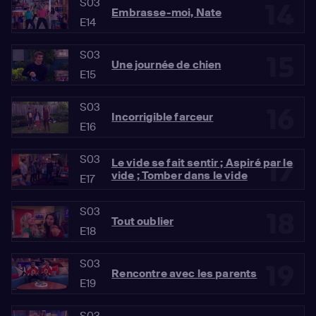
S03
14
Embrasse-moi, Nate
E14
S03
15
Une journée de chien
E15
S03
16
Incorrigible farceur
E16
S03
17
Le vide se fait sentir ; Aspiré par le
vide ; Tomber dans le vide
E17
S03
18
Tout oublier
E18
S03
19
Rencontre avec les parents
E19
S03