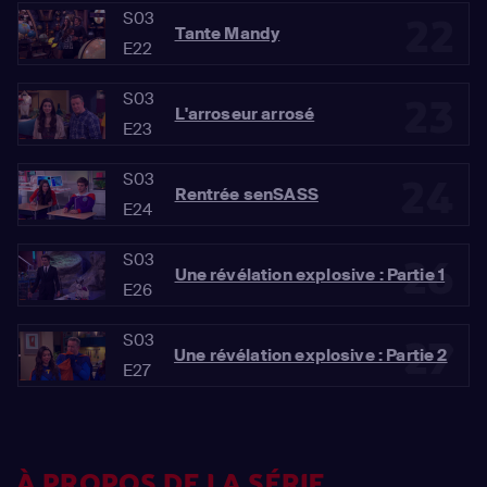
S03
22
Tante Mandy
E22
S03
23
L'arroseur arrosé
E23
S03
24
Rentrée senSASS
E24
S03
26
Une révélation explosive : Partie 1
E26
S03
27
Une révélation explosive : Partie 2
E27
À PROPOS DE LA SÉRIE