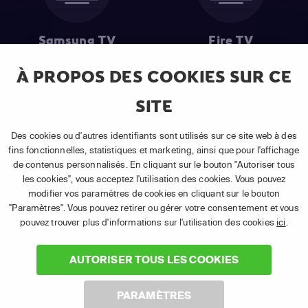
Samsung TV
Fire TV
À PROPOS DES COOKIES SUR CE
SITE
(1) Les 30 premiers jours sont gratuits
: Pour toute nouvelle
souscription à un abonnement APP TV Basic.
Des cookies ou d'autres identifiants sont utilisés sur ce site web à des
(2) Prix de l'abonnement
: TVA comprise, hors promotion, hors frais
fins fonctionnelles, statistiques et marketing, ainsi que pour l'affichage
uniques d'activation, hors frais de matériel et hors frais d'installation.
de contenus personnalisés. En cliquant sur le bouton "Autoriser tous
(3) Restart & Replay
:
Voir toutes les chaînes disposant de cette
les cookies", vous acceptez l'utilisation des cookies. Vous pouvez
fonctionnalité.
modifier vos paramètres de cookies en cliquant sur le bouton
"Paramètres". Vous pouvez retirer ou gérer votre consentement et vous
pouvez trouver plus d'informations sur l'utilisation des cookies
ici
.
AUTORISER TOUS LES COOKIES
©
2026 Canal+ Luxembourg S. à r.l. - Tous droits réservés.
PARAMÈTRES
TÉLÉSAT® est une marque utilisée sous licence par Canal+