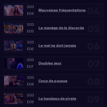
S03
04
Mauvaises fréquentations
E04
S03
05
Le manège de la discorde
E05
S03
06
Le mal ne dort jamais
E06
S03
07
Doubles jeux
E07
S03
08
Coup de pousse
E08
S03
09
Le bandeau de pirate
E09