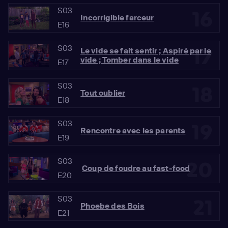
S03
16
Incorrigible farceur
E16
S03
17
Le vide se fait sentir ; Aspiré par le
vide ; Tomber dans le vide
E17
S03
18
Tout oublier
E18
S03
19
Rencontre avec les parents
E19
S03
20
Coup de foudre au fast-food
E20
S03
21
Phoebe des Bois
E21