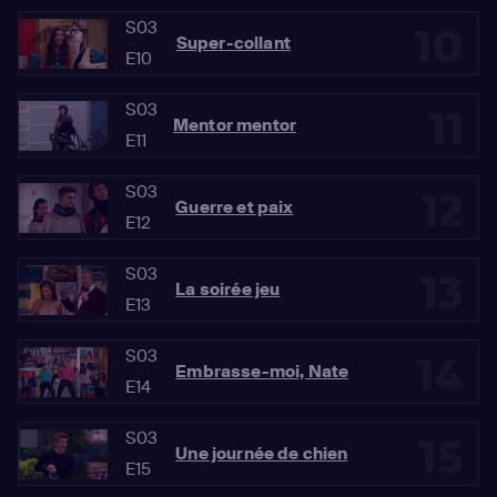
S03
10
Super-collant
E10
S03
11
Mentor mentor
E11
S03
12
Guerre et paix
E12
S03
13
La soirée jeu
E13
S03
14
Embrasse-moi, Nate
E14
S03
15
Une journée de chien
E15