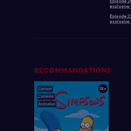
Épisode 2
explosive :
Épisode 27
explosive :
RECOMMANDATIONS
12+
Cartoon
Comédie
Animation