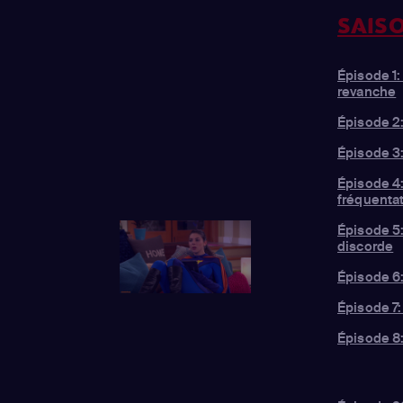
SAISO
Épisode 1:
revanche
Épisode 2:
Épisode 3:
Épisode 4
fréquenta
Épisode 5
discorde
Épisode 6:
Épisode 7
Épisode 8