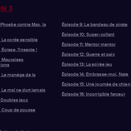
N 3
 Phoebe contre Max, la
Épisode 9: Le bandeau de pirate
Épisode 10: Super-collant
 La corde sensible
Épisode 11: Mentor mentor
 Écrase, l'insecte !
Épisode 12: Guerre et paix
: Mauvaises
Épisode 13: La soirée jeu
tions
Épisode 14: Embrasse-moi, Nate
: Le manège de la
Épisode 15: Une journée de chien
 Le mal ne dort jamais
Épisode 16: Incorrigible farceur
: Doubles jeux
: Coup de pousse