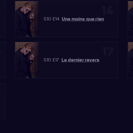
3
14
S10 E14
Une moins que rien
6
17
S10 E17
Le dernier revers
9