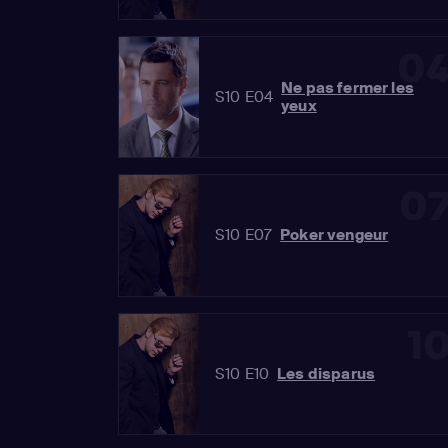
0
Ne pas fermer les
S10 E04
yeux
0
S10 E07
Poker vengeur
1
S10 E10
Les disparus