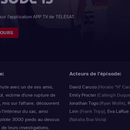
sur l'application APP TV de TÉLÉSAT
JOURS
e:
Acteurs de l'épisode:
chute avec un de ses amis,
David Caruso
(Horatio "H" Cai
l, victime d'une rupture de
Emily Procter
(Calleigh Duqu
mis sur l'affaire, découvrent
Jonathan Togo
(Ryan Wolfe)
,
l'intérieur du sac, ainsi
Linn
(Frank Tripp)
,
Eva LaRue
e pilote 3000 pieds au-dessus
(Natalia Boa Vista)
s de leurs investigations,