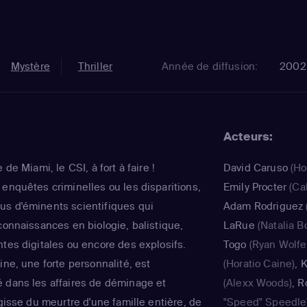
Mystère
Thriller
Année de diffusion:
2002
Acteurs:
 de Miami, le CSI, à fort à faire !
David Caruso
(Ho
 enquêtes criminelles ou les disparitions,
Emily Procter
(Ca
us d'éminents scientifiques qui
Adam Rodriguez
connaissances en biologie, balistique,
LaRue
(Natalia Bo
ntes digitales ou encore des explosifs.
Togo
(Ryan Wolfe
ine, une forte personnalité, est
(Horatio Caine)
,
K
 dans les affaires de déminage et
(Alexx Woods)
,
R
agisse du meurtre d'une famille entière, de
"Speed" Speedle