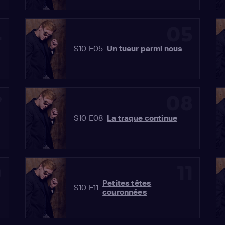
4
05
S10 E05
Un tueur parmi nous
7
08
S10 E08
La traque continue
0
11
Petites têtes
S10 E11
couronnées