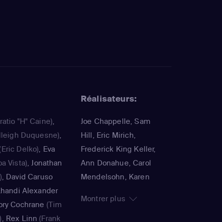
Réalisateurs:
ratio "H" Caine)
,
Joe Chappelle, Sam
lleigh Duquesne)
,
Hill, Eric Mirich,
(Eric Delko)
,
Eva
Frederick King Keller,
a Vista)
,
Jonathan
Ann Donahue, Carol
)
,
David Caruso
Mendelsohn, Karen
handi Alexander
Gaviola, Larry Detwiler,
Montrer plus
ory Cochrane
(Tim
Tim Story, Carey Meyer,
)
,
Rex Linn
(Frank
Scott Lautanen, Deran