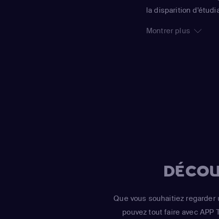
la disparition d'étu
soudée travaille touj
Montrer plus
saisons, cette effic
Différents cross-over
Vegas" ou encore "Le
DÉCOU
Que vous souhaitiez regarder 
pouvez tout faire avec APP