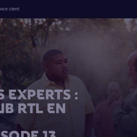
vice client
 EXPERTS :
UB RTL EN
ISODE 13