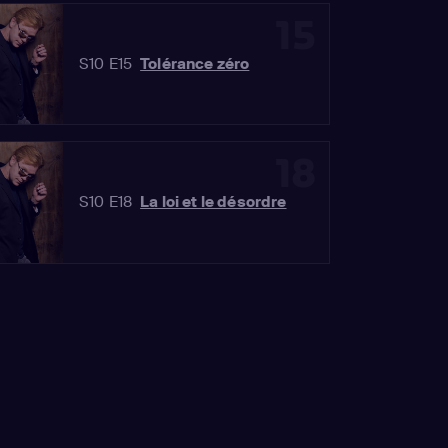
15
S10 E15
Tolérance zéro
18
S10 E18
La loi et le désordre