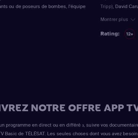
diants ou de poseurs de bombes, l'équipe
Tripp)
,
David Car
ours d'arrache-pied. Déclinée en 10
Caine)
,
Omar Ben
Montrer plus
ace série a reçu un Emmy Award en 2003.
Simmons)
,
Sofia 
 furent tournés avec "Les Experts : Las
Salas)
,
Khandi A
Rating:
12+
s Experts : Manhattan".
docteur Alexx W
Cochrane
(Tim S
Caruso
(le lieute
Caine)
,
Rory Coc
"Tim" "Speed" Sp
(l'inspecteur Fran
Cibrian
(Jesse Ca
Cochrane
(Tim 'S
VREZ NOTRE OFFRE APP TV
Robert Parks-Vall
Wilkins)
un programme en direct ou en différé
, suivre vos documentair
3
 TV Basic de TÉLÉSAT. Les seules choses dont vous avez besoin 