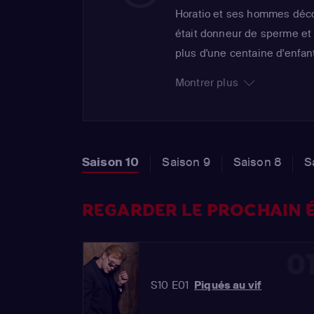
Horatio et ses hommes déc
était donneur de sperme et 
plus d'une centaine d'enfan
semble n'en rien savoir. Un
Montrer plus
Locke, avait récemment vanda
identifié comme étant son p
Saison 10
Saison 9
Saison 8
S
REGARDER LE PROCHAIN É
0
S10 E01
Piqués au vif