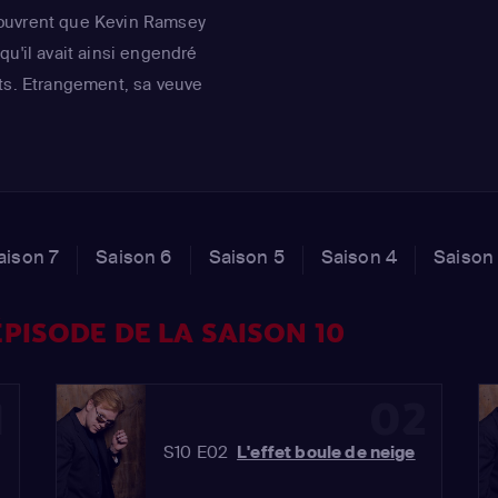
ouvrent que Kevin Ramsey
qu'il avait ainsi engendré
ts. Etrangement, sa veuve
 de ses "enfants", Cameron
lisé sa voiture après l'avoir
ère biologique...
aison 7
Saison 6
Saison 5
Saison 4
Saison
PISODE DE LA SAISON 10
1
02
S10 E02
L'effet boule de neige