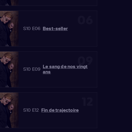
06
S10 E06
Best-seller
09
Le sang de nos vingt
S10 E09
ans
12
S10 E12
Fin de trajectoire