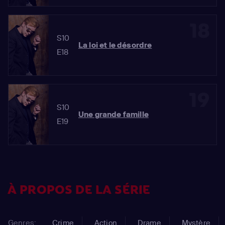
18
S10
La loi et le désordre
E18
19
S10
Une grande famille
E19
À PROPOS DE LA SÉRIE
Genres:
Crime
Action
Drame
Mystère