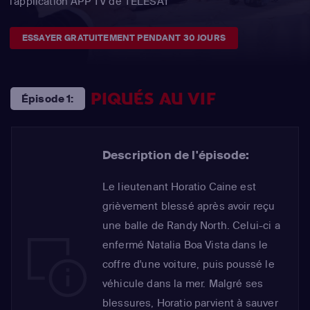
l'application APP TV de TÉLÉSAT
ESSAYER GRATUITEMENT PENDANT 30 JOURS
PIQUÉS AU VIF
Épisode 1:
Description de l'épisode:
Le lieutenant Horatio Caine est
grièvement blessé après avoir reçu
une balle de Randy North. Celui-ci a
enfermé Natalia Boa Vista dans le
coffre d'une voiture, puis poussé le
véhicule dans la mer. Malgré ses
blessures, Horatio parvient à sauver