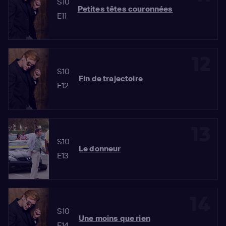
S10
Petites têtes couronnées
E11
12
S10
Fin de trajectoire
E12
13
S10
Le donneur
E13
14
S10
Une moins que rien
E14