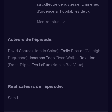
sa collègue de justesse. Emmenés
d'urgence à l'hôpital, les deux
policiers ne prennent pas le temps
Montrer plus
de se soigner et quittent
précipitamment leur chambre pour se
Acteurs de l'épisode:
lancer à la recherche du tireur. Les
enquêteurs sont tous mobilisés car
David Caruso
(Horatio Caine)
,
Emily Procter
(Calleigh
Randy North est le seul capable de
Duquesne)
,
Jonathan Togo
(Ryan Wolfe)
,
Rex Linn
leur indiquer où se trouve le tueur en
(Frank Tripp)
,
Eva LaRue
(Natalia Boa Vista)
série Jack Toller. Mais ils doivent faire
vite car le meurtrier prépare déjà son
prochain crime...
Réalisateurs de l'épisode:
Sam Hill