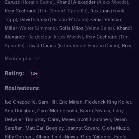
Caruso
(Horatio Caine)
,
Khandi Alexander
(Alexx Woods)
,
Rory Cochrane
(Tim "Speed" Speedle)
,
Rex Linn
(Frank
Tripp)
,
David Caruso
(Horatio 'H' Caine)
,
Omar Benson
Miller
(Walter Simmons)
,
Sofia Milos
(Yelina Salas)
,
Khandi
Alexander
(le docteur Alexx Woods)
,
Rory Cochrane
(Tim
Speedle)
,
David Caruso
(le lieutenant Horatio Caine)
,
Rory
Cochrane
(Timothy "Tim" "Speed" Speedle)
,
Rex Linn
Montrer plus
(l'inspecteur Frank Tripp)
,
Eddie Cibrian
(Jesse Cardoza)
,
Rory Cochrane
(Tim 'Speed' Speedle)
,
Robert Parks-Valletta
Rating:
12+
(Braden Wilkins)
Réalisateurs:
Joe Chappelle, Sam Hill, Eric Mirich, Frederick King Keller,
Ann Donahue, Carol Mendelsohn, Karen Gaviola, Larry
Detwiler, Tim Story, Carey Meyer, Scott Lautanen, Deran
Sarafian, Matt Earl Beesley, Jeannot Szwarc, Gloria Muzio,
Billy Gierhart, Allison Liddi-Brown, Greg Yaitanes, Eagle