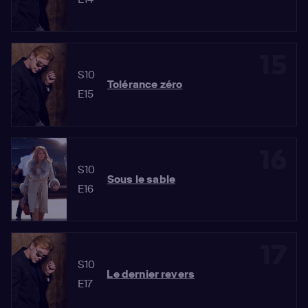
15
S10
Tolérance zéro
E15
16
S10
Sous le sable
E16
17
S10
Le dernier revers
E17