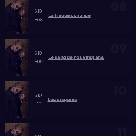
08
S10
La traque continue
E08
09
S10
Le sang de nos vingt ans
E09
10
S10
Les disparus
E10
11