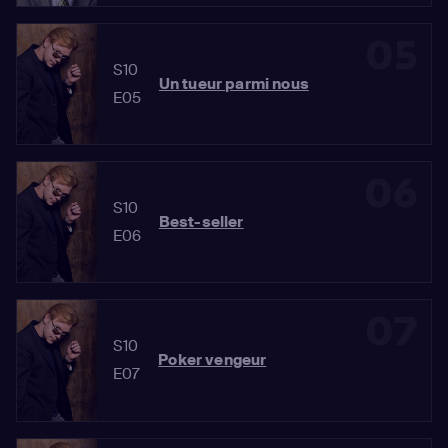
05
S10
Un tueur parmi nous
E05
06
S10
Best-seller
E06
07
S10
Poker vengeur
E07