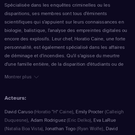
Spécialisée dans les enquêtes criminelles ou les
disparitions, ses membres sont tous d'éminents
scientifiques qui s'appuient sur leurs connaissances en
biologie, balistique, l'analyse des empreintes digitales ou
encore des explosifs. Leur chef, Horatio Caine, une forte
personnalité, est également spécialisé dans les affaires
de déminage et d'incendies. Qu'il s'agisse du meurtre
d'une famille entière, de la disparition d'étudiants ou de
poseurs de bombes, l'équipe soudée travaille toujours
Montrer plus
d'arrache-pied. Déclinée en 10 saisons, cette efficace
série a reçu un Emmy Award en 2003. Différents cross-
Acteurs:
over furent tournés avec "Les Experts : Las Vegas" ou
encore "Les Experts : Manhattan".
David Caruso
(Horatio "H" Caine)
,
Emily Procter
(Calleigh
Duquesne)
,
Adam Rodriguez
(Eric Delko)
,
Eva LaRue
(Natalia Boa Vista)
,
Jonathan Togo
(Ryan Wolfe)
,
David