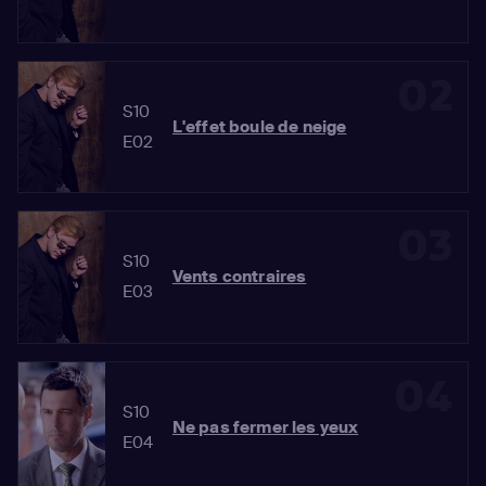
02
S10
L'effet boule de neige
E02
03
S10
Vents contraires
E03
04
S10
Ne pas fermer les yeux
E04