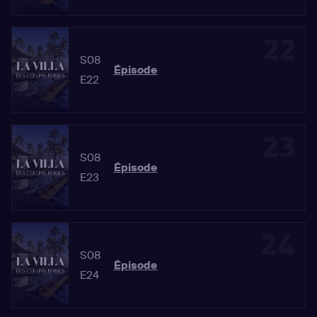
22
S08
Épisode
E22
23
S08
Épisode
E23
24
S08
Épisode
E24