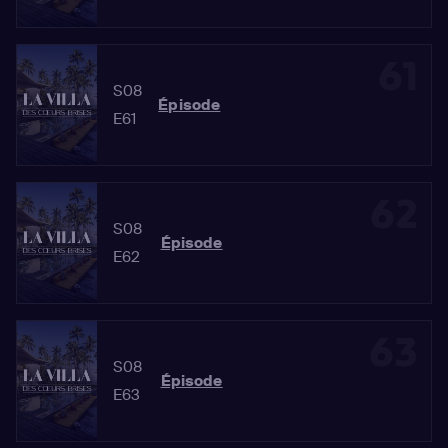
61
S08
Épisode
E61
62
S08
Épisode
E62
63
S08
Épisode
E63