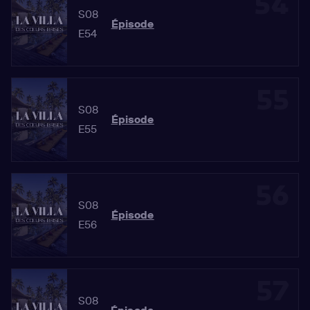
54
S08
Épisode
E54
55
S08
Épisode
E55
56
S08
Épisode
E56
57
S08