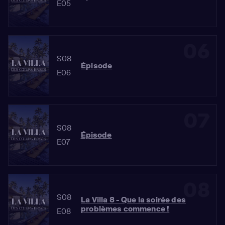
E05
06
S08
Épisode
E06
07
S08
Épisode
E07
08
S08
La Villa 8 - Que la soirée des
problèmes commence !
E08