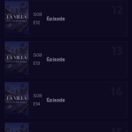
12
S08
Épisode
E12
13
S08
Épisode
E13
14
S08
Épisode
E14