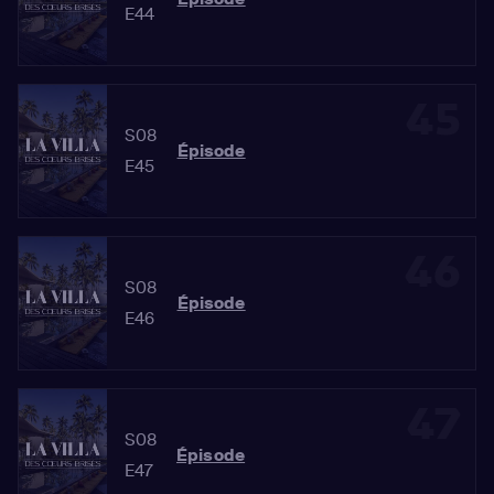
E44
45
S08
Épisode
E45
46
S08
Épisode
E46
47
S08
Épisode
E47