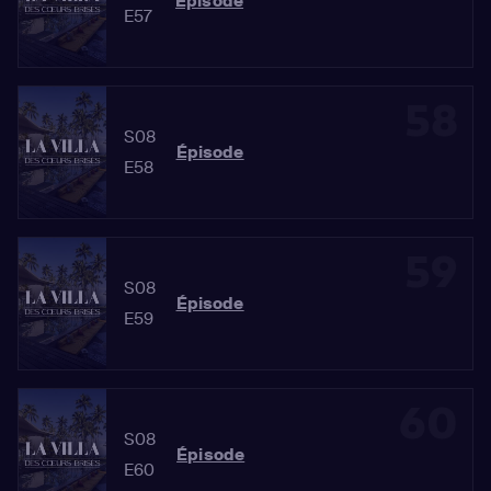
Épisode
E57
58
S08
Épisode
E58
59
S08
Épisode
E59
60
S08
Épisode
E60