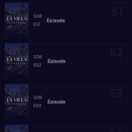
51
S08
Épisode
E51
52
S08
Épisode
E52
53
S08
Épisode
E53