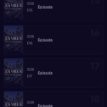
15
S08
Épisode
E15
16
S08
Épisode
E16
17
S08
Épisode
E17
18
S08
Épisode