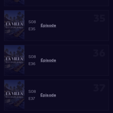
35
S08
Épisode
E35
36
S08
Épisode
E36
37
S08
Épisode
E37