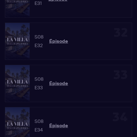
E31
32
S08
Épisode
E32
33
S08
Épisode
E33
34
S08
Épisode
E34