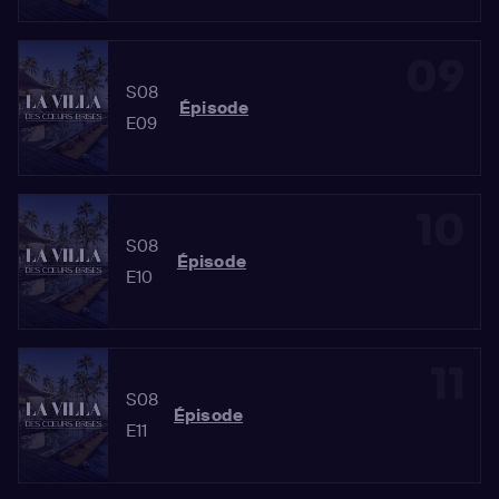
09
S08
Épisode
E09
10
S08
Épisode
E10
11
S08
Épisode
E11