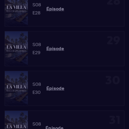
28
S08
Épisode
E28
29
S08
Épisode
E29
30
S08
Épisode
E30
31
S08
Épisode