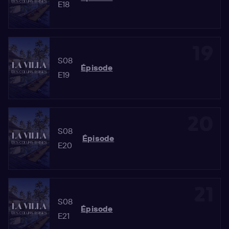
E18
19
S08
Épisode
E19
20
S08
Épisode
E20
21
S08
Épisode
E21