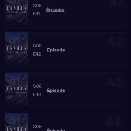
41
S08
Épisode
E41
42
S08
Épisode
E42
43
S08
Épisode
E43
44
S08
Épisode