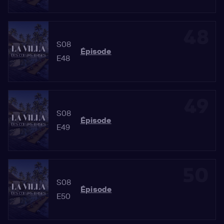
48
S08
Épisode
E48
49
S08
Épisode
E49
50
S08
Épisode
E50