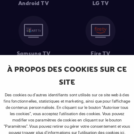
Android TV
LG TV
Samsung TV
Fire TV
À PROPOS DES COOKIES SUR CE
SITE
(1) Les 30 premiers jours sont gratuits
: Pour toute nouvelle
souscription à un abonnement APP TV Basic.
Des cookies ou d'autres identifiants sont utilisés sur ce site web à des
(2) Prix de l'abonnement
: TVA comprise, hors promotion, hors frais
fins fonctionnelles, statistiques et marketing, ainsi que pour l'affichage
uniques d'activation, hors frais de matériel et hors frais d'installation.
de contenus personnalisés. En cliquant sur le bouton "Autoriser tous
(3) Restart & Replay
:
Voir toutes les chaînes disposant de cette
les cookies", vous acceptez l'utilisation des cookies. Vous pouvez
fonctionnalité.
modifier vos paramètres de cookies en cliquant sur le bouton
"Paramètres". Vous pouvez retirer ou gérer votre consentement et vous
pouvez trouver plus d'informations sur l'utilisation des cookies
ici
.