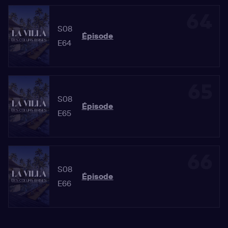
64
S08
Épisode
E64
65
S08
Épisode
E65
66
S08
Épisode
E66