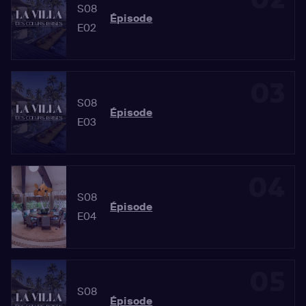
S08
Épisode
E02
03
S08
Épisode
E03
04
S08
Épisode
E04
05
S08
Épisode