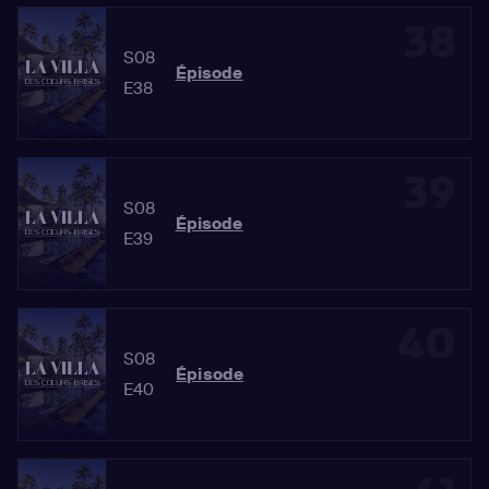
38
S08
Épisode
E38
39
S08
Épisode
E39
40
S08
Épisode
E40