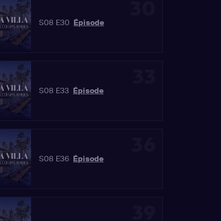
30
S08 E30
Épisode
33
S08 E33
Épisode
36
S08 E36
Épisode
39