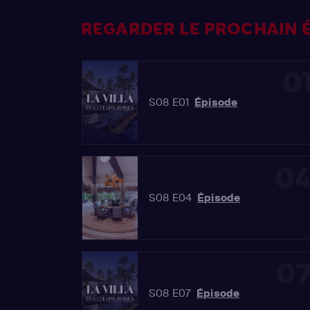
REGARDER LE PROCHAIN É
0
S08 E01
Épisode
0
S08 E04
Épisode
0
S08 E07
Épisode