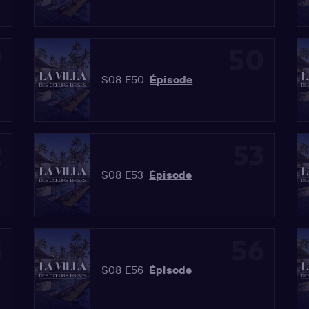
9
50
S08 E50
Épisode
2
53
S08 E53
Épisode
5
56
S08 E56
Épisode