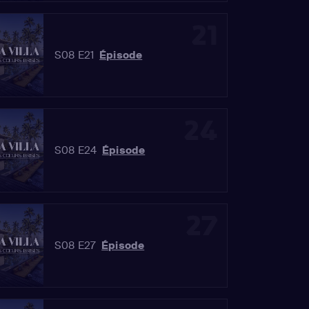
21
S08 E21
Épisode
24
S08 E24
Épisode
27
S08 E27
Épisode