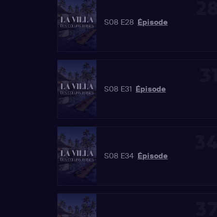
2
S08 E28
Épisode
3
S08 E31
Épisode
3
S08 E34
Épisode
3