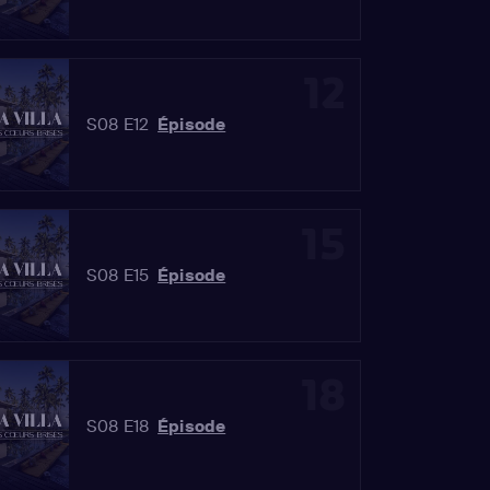
12
S08 E12
Épisode
15
S08 E15
Épisode
18
S08 E18
Épisode