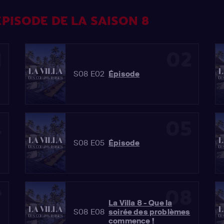
PISODE DE LA SAISON 8
1
02
S08 E02
Épisode
4
05
S08 E05
Épisode
7
08
La Villa 8 - Que la
S08 E08
soirée des problèmes
commence !