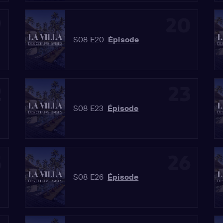
9
20
S08 E20
Épisode
2
23
S08 E23
Épisode
5
26
S08 E26
Épisode