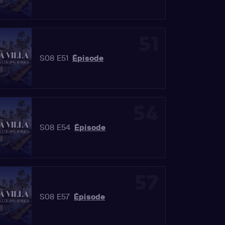
51
S08 E51
Épisode
54
S08 E54
Épisode
57
S08 E57
Épisode