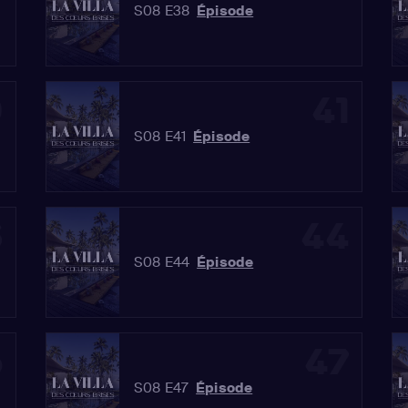
S08 E38
Épisode
0
41
S08 E41
Épisode
3
44
S08 E44
Épisode
6
47
S08 E47
Épisode