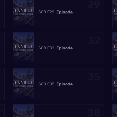
8
29
S08 E29
Épisode
1
32
S08 E32
Épisode
4
35
S08 E35
Épisode
7
38