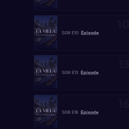
1
S08 E10
Épisode
1
S08 E13
Épisode
1
S08 E16
Épisode