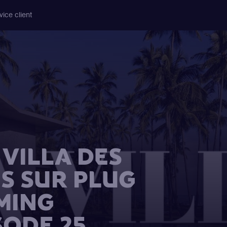
vice client
VILLA DES
S SUR PLUG
MING
SODE 25