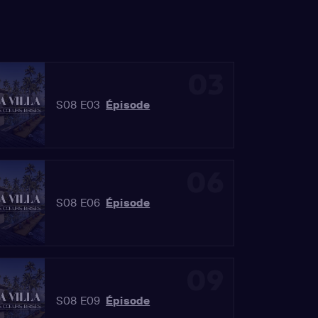
03
S08 E03
Épisode
06
S08 E06
Épisode
09
S08 E09
Épisode