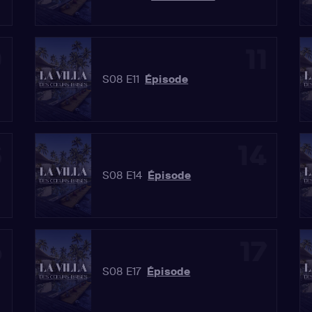
0
11
S08 E11
Épisode
3
14
S08 E14
Épisode
6
17
S08 E17
Épisode