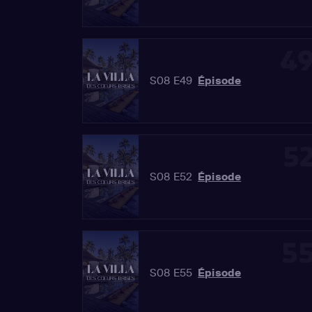
4
S08 E49
Épisode
5
S08 E52
Épisode
5
S08 E55
Épisode