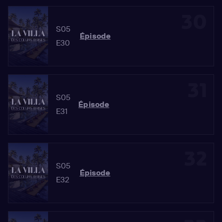
30
S05
Épisode
E30
31
S05
Épisode
E31
32
S05
Épisode
E32