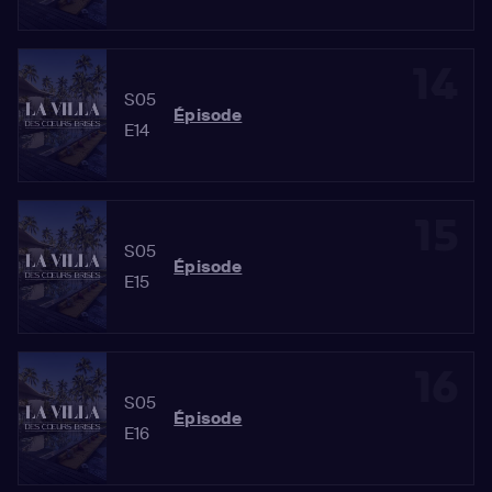
14
S05
Épisode
E14
15
S05
Épisode
E15
16
S05
Épisode
E16