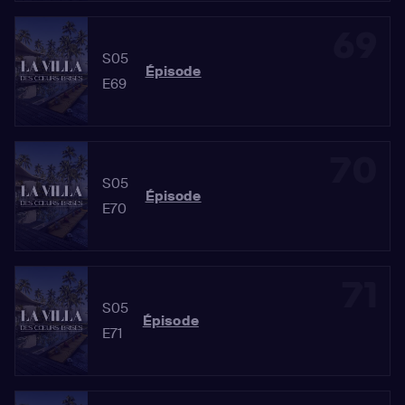
69
S05
Épisode
E69
70
S05
Épisode
E70
71
S05
Épisode
E71