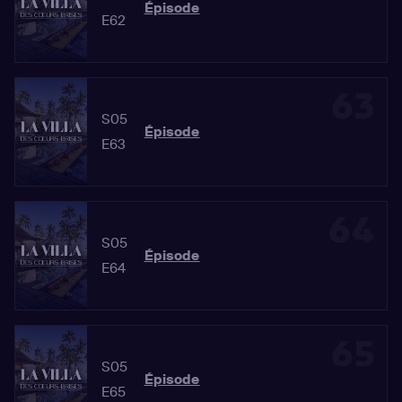
Épisode
E62
63
S05
Épisode
E63
64
S05
Épisode
E64
65
S05
Épisode
E65