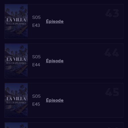
43
S05
Épisode
E43
44
S05
Épisode
E44
45
S05
Épisode
E45