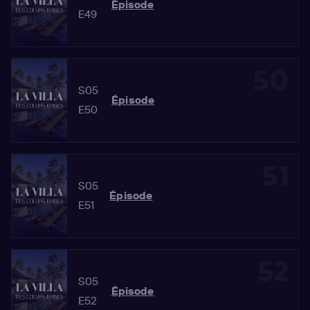
Épisode
E49
50
S05
Épisode
E50
51
S05
Épisode
E51
52
S05
Épisode
E52