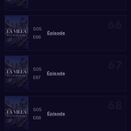
66
S05
Épisode
E66
67
S05
Épisode
E67
68
S05
Épisode
E68