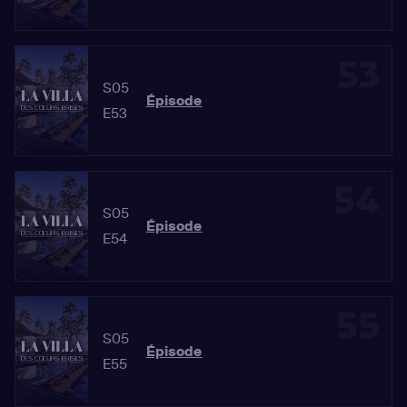
53
S05
Épisode
E53
54
S05
Épisode
E54
55
S05
Épisode
E55