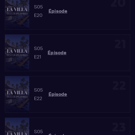
20
S05
Épisode
E20
21
S05
Épisode
E21
22
S05
Épisode
E22
23
S05