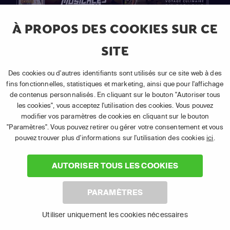
À PROPOS DES COOKIES SUR CE
SITE
Des cookies ou d'autres identifiants sont utilisés sur ce site web à des
(1)
fins fonctionnelles, statistiques et marketing, ainsi que pour l'affichage
Essai gratuit de 30 jours
de contenus personnalisés. En cliquant sur le bouton "Autoriser tous
APP TV BASIC
les cookies", vous acceptez l'utilisation des cookies. Vous pouvez
modifier vos paramètres de cookies en cliquant sur le bouton
14,95 €
"Paramètres". Vous pouvez retirer ou gérer votre consentement et vous
pouvez trouver plus d'informations sur l'utilisation des cookies
ici
.
(2)
par mois
AUTORISER TOUS LES COOKIES
Nombre de chaînes : 39
Des séries et des documentaires
PARAMÈTRES
Regarder la TV sur votre Smartphone, tablette, PC ou
Smart TV
Utiliser uniquement les cookies nécessaires
Résiliable à tout moment