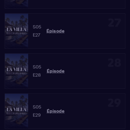
27
S05
Épisode
E27
28
S05
Épisode
E28
29
S05
Épisode
E29