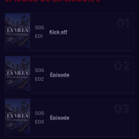
01
S05
Kick off
E01
02
S05
Épisode
E02
03
S05
Épisode
E03