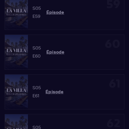
59
S05
Épisode
E59
60
S05
Épisode
E60
61
S05
Épisode
E61
62
S05