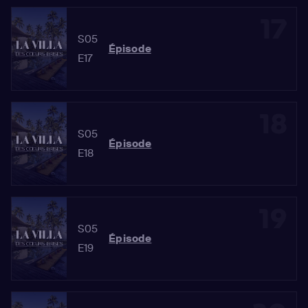
17
S05
Épisode
E17
18
S05
Épisode
E18
19
S05
Épisode
E19