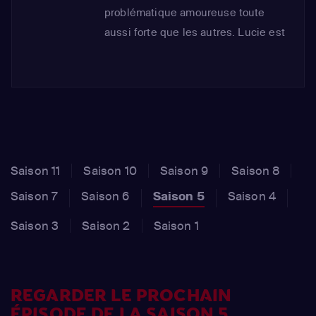
problématique amoureuse toute
aussi forte que les autres. Lucie est
là tout au long de l'aventure pour les
accompagner dans leur quête du
grand amour et régler leur
problématique.
Saison 11
Saison 10
Saison 9
Saison 8
Saison 7
Saison 6
Saison 5
Saison 4
Saison 3
Saison 2
Saison 1
REGARDER LE PROCHAIN
ÉPISODE DE LA SAISON 5