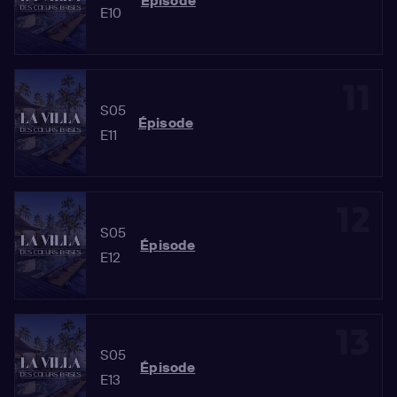
Épisode
E10
11
S05
Épisode
E11
12
S05
Épisode
E12
13
S05
Épisode
E13