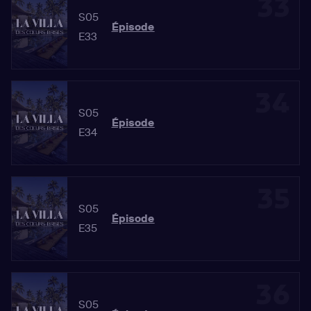
33
S05
Épisode
E33
34
S05
Épisode
E34
35
S05
Épisode
E35
36
S05