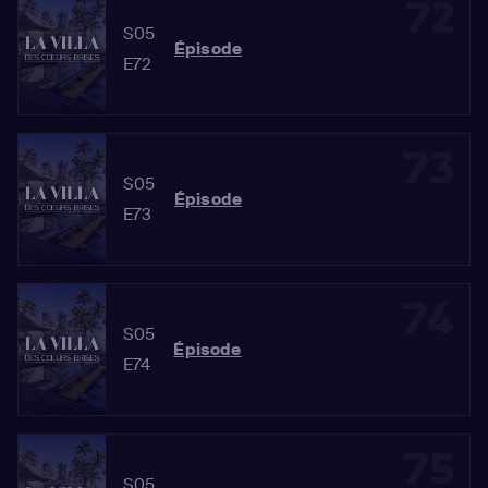
72
S05
Épisode
E72
73
S05
Épisode
E73
74
S05
Épisode
E74
75
S05