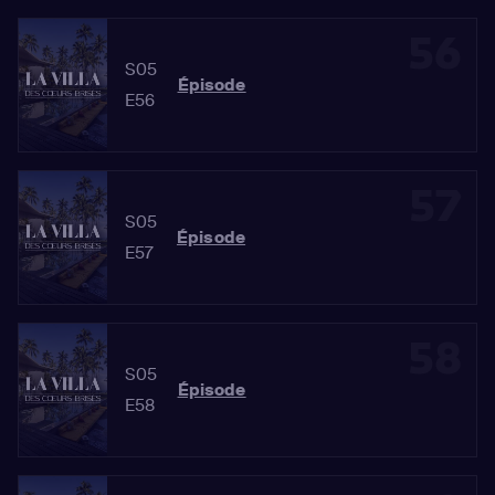
56
S05
Épisode
E56
57
S05
Épisode
E57
58
S05
Épisode
E58