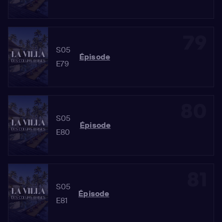
79
S05
Épisode
E79
80
S05
Épisode
E80
81
S05
Épisode
E81