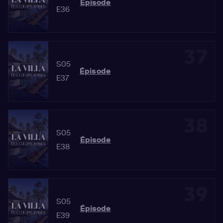
Épisode
E36
37
S05
Épisode
E37
38
S05
Épisode
E38
39
S05
Épisode
E39