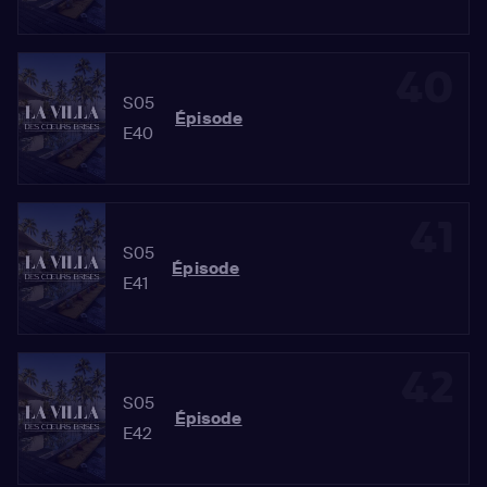
40
S05
Épisode
E40
41
S05
Épisode
E41
42
S05
Épisode
E42