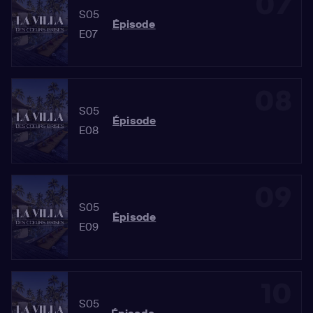
07
S05
Épisode
E07
08
S05
Épisode
E08
09
S05
Épisode
E09
10
S05