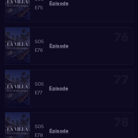
Épisode
E75
76
S05
Épisode
E76
77
S05
Épisode
E77
78
S05
Épisode
E78