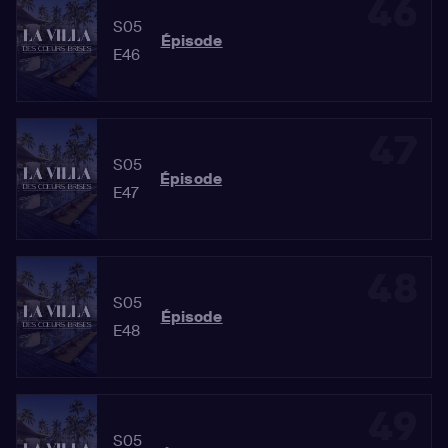
46
S05
Épisode
E46
47
S05
Épisode
E47
48
S05
Épisode
E48
49
S05