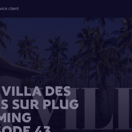
vice client
VILLA DES
S SUR PLUG
MING
SODE 43