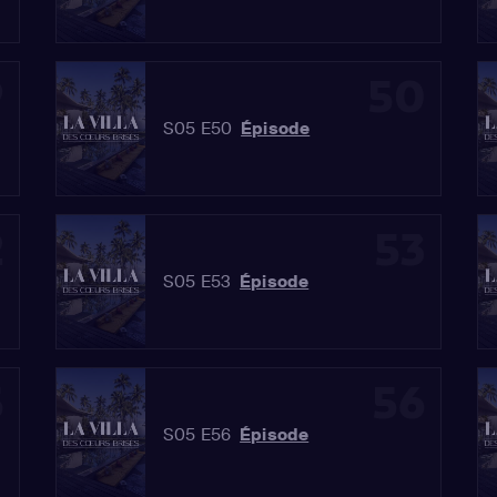
9
50
S05 E50
Épisode
2
53
S05 E53
Épisode
5
56
S05 E56
Épisode