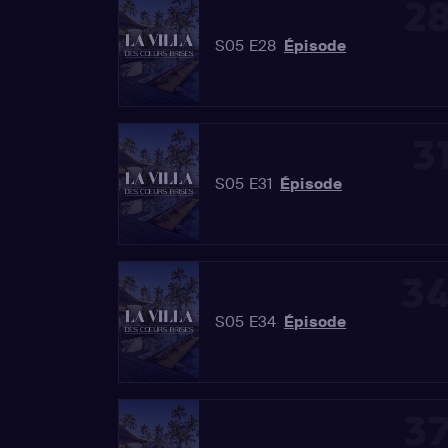
2
S05 E28
Épisode
3
S05 E31
Épisode
3
S05 E34
Épisode
3