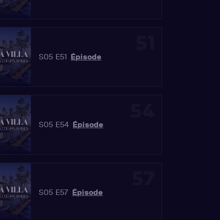
51
S05 E51
Épisode
54
S05 E54
Épisode
57
S05 E57
Épisode