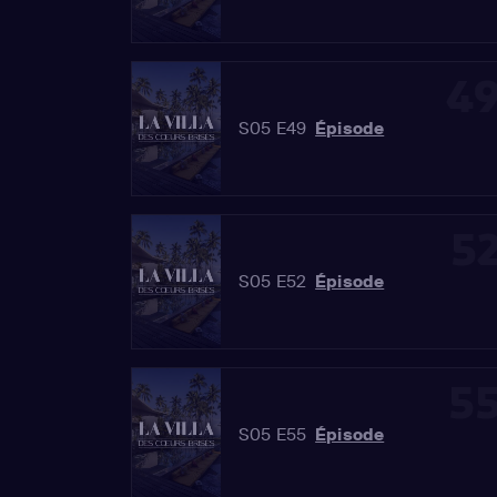
4
S05 E49
Épisode
5
S05 E52
Épisode
5
S05 E55
Épisode