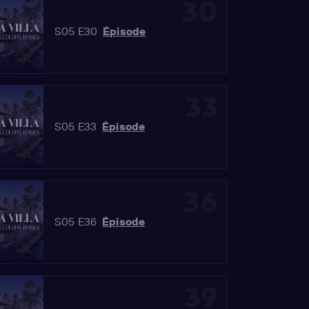
30
S05 E30
Épisode
33
S05 E33
Épisode
36
S05 E36
Épisode
39