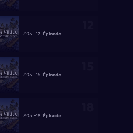
12
S05 E12
Épisode
15
S05 E15
Épisode
18
S05 E18
Épisode