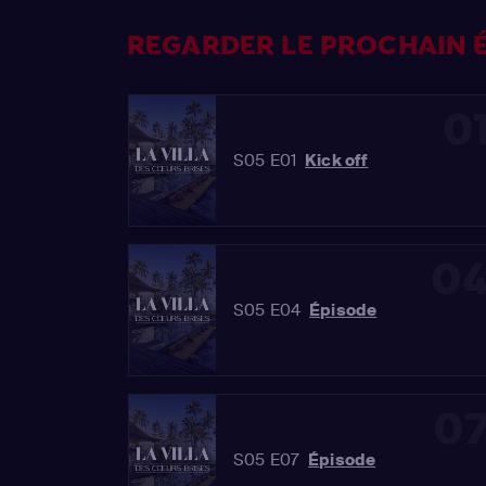
REGARDER LE PROCHAIN É
0
S05 E01
Kick off
0
S05 E04
Épisode
0
S05 E07
Épisode