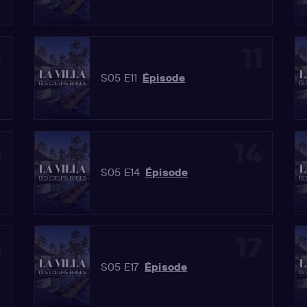
0
11
S05 E11
Épisode
3
14
S05 E14
Épisode
6
17
S05 E17
Épisode