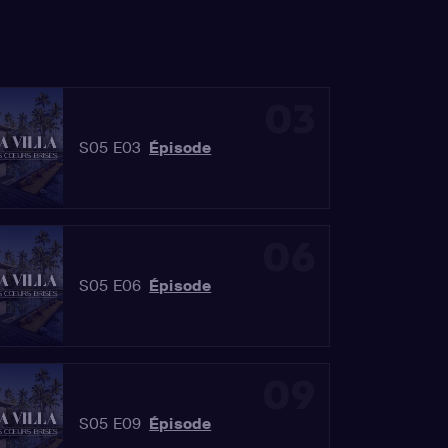
03
S05 E03
Épisode
06
S05 E06
Épisode
09
S05 E09
Épisode