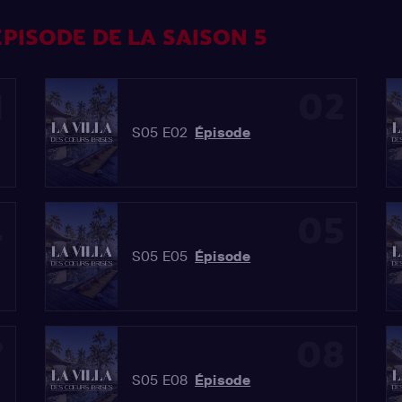
PISODE DE LA SAISON 5
1
02
S05 E02
Épisode
4
05
S05 E05
Épisode
7
08
S05 E08
Épisode