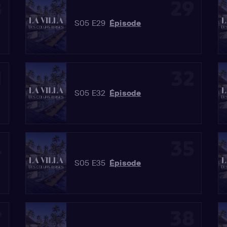
8
29
S05 E29
Épisode
1
32
S05 E32
Épisode
4
35
S05 E35
Épisode
7
38