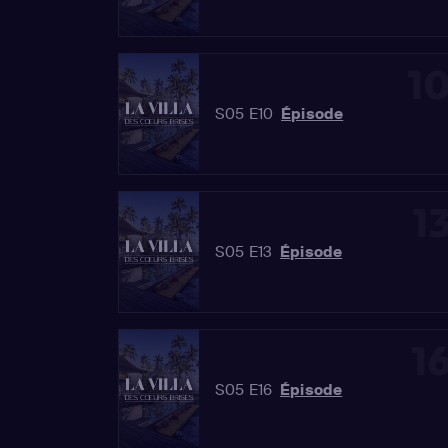
1
S05 E10
Épisode
1
S05 E13
Épisode
1
S05 E16
Épisode