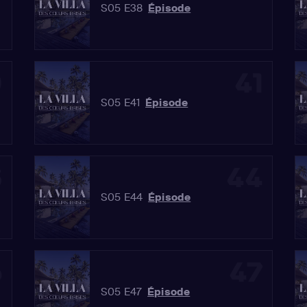
S05 E38
Épisode
0
41
S05 E41
Épisode
3
44
S05 E44
Épisode
6
47
S05 E47
Épisode