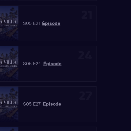
21
S05 E21
Épisode
24
S05 E24
Épisode
27
S05 E27
Épisode