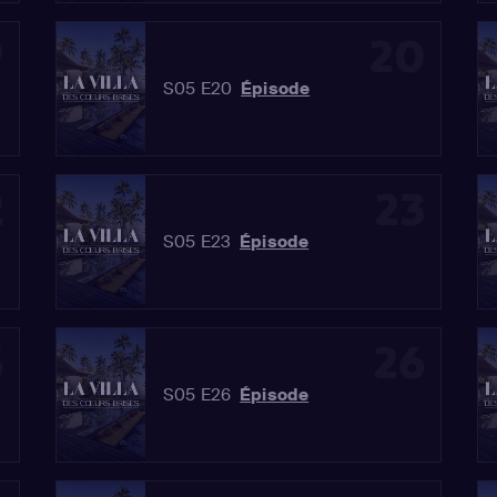
9
20
S05 E20
Épisode
2
23
S05 E23
Épisode
5
26
S05 E26
Épisode