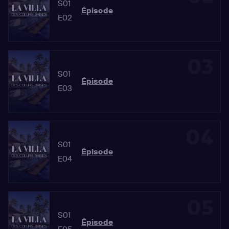
S01
Épisode
E02
03
S01
Épisode
E03
04
S01
Épisode
E04
05
S01
Épisode