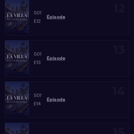
12
S01
Épisode
E12
13
S01
Épisode
E13
14
S01
Épisode
E14
15