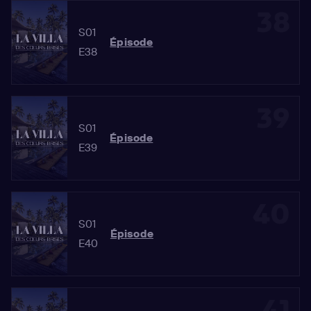
38
S01
Épisode
E38
39
S01
Épisode
E39
40
S01
Épisode
E40
41