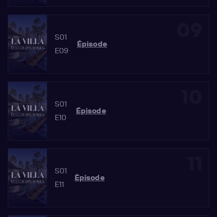
09
S01
Épisode
E09
10
S01
Épisode
E10
11
S01
Épisode
E11