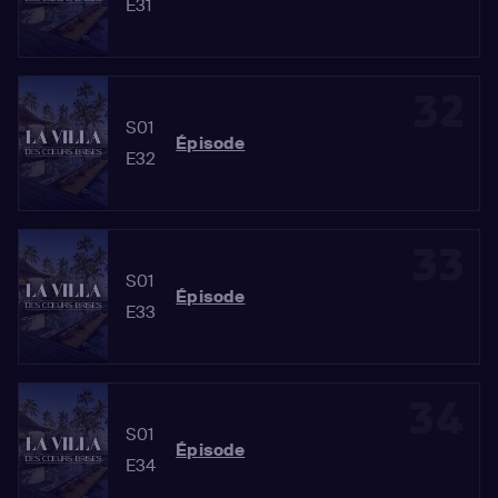
E31
32
S01
Épisode
E32
33
S01
Épisode
E33
34
S01
Épisode
E34