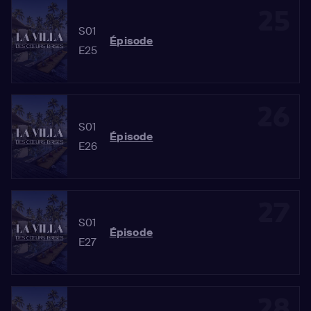
25
S01
Épisode
E25
26
S01
Épisode
E26
27
S01
Épisode
E27
28