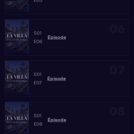
E05
06
S01
Épisode
E06
07
S01
Épisode
E07
08
S01
Épisode
E08