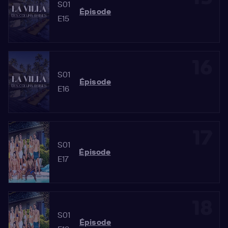
S01
Épisode
E15
16
S01
Épisode
E16
17
S01
Épisode
E17
18
S01
Épisode