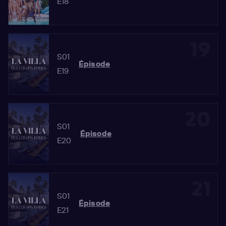
E18
19
S01
Épisode
E19
20
S01
Épisode
E20
21
S01
Épisode
E21