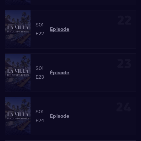
22
S01
Épisode
E22
23
S01
Épisode
E23
24
S01
Épisode
E24