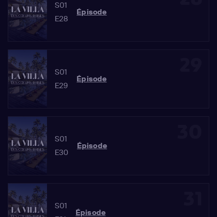
S01
Épisode
E28
29
S01
Épisode
E29
30
S01
Épisode
E30
31
S01
Épisode