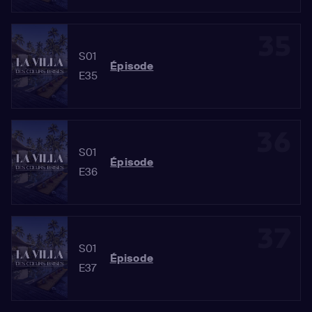
35
S01
Épisode
E35
36
S01
Épisode
E36
37
S01
Épisode
E37