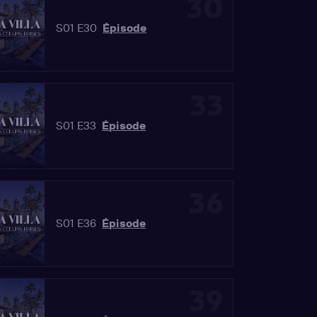
30
S01 E30
Épisode
33
S01 E33
Épisode
36
S01 E36
Épisode
39