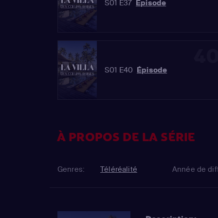
S01 E37
Épisode
4
S01 E40
Épisode
À PROPOS DE LA SÉRIE
Genres:
Téléréalité
Année de dif