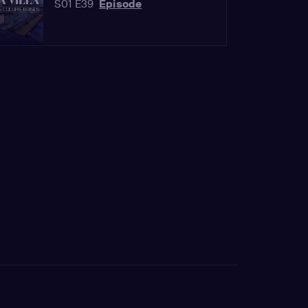
S01 E39
Épisode