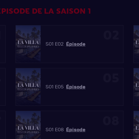
PISODE DE LA SAISON 1
1
02
S01 E02
Épisode
4
05
S01 E05
Épisode
7
08
S01 E08
Épisode