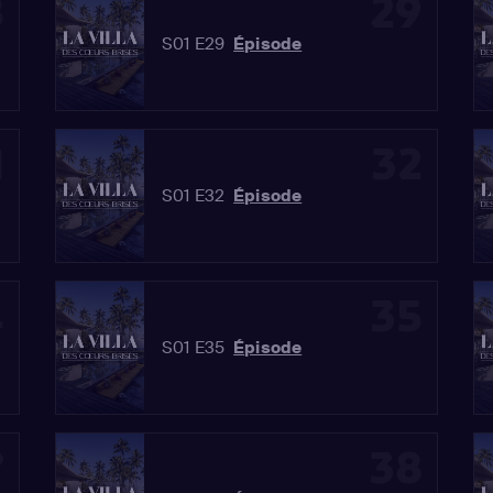
8
29
S01 E29
Épisode
1
32
S01 E32
Épisode
4
35
S01 E35
Épisode
7
38