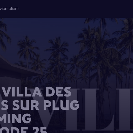
vice client
VILLA DES
S SUR PLUG
MING
SODE 25