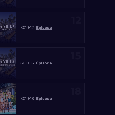
12
S01 E12
Épisode
15
S01 E15
Épisode
18
S01 E18
Épisode