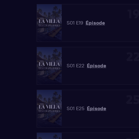
1
S01 E19
Épisode
2
S01 E22
Épisode
2
S01 E25
Épisode