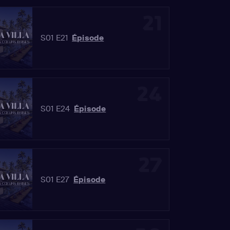
21
S01 E21
Épisode
24
S01 E24
Épisode
27
S01 E27
Épisode