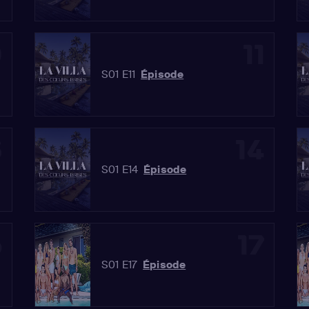
0
11
S01 E11
Épisode
3
14
S01 E14
Épisode
6
17
S01 E17
Épisode