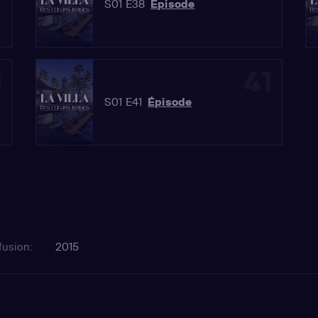
S01 E38
Épisode
0
41
S01 E41
Épisode
fusion:
2015