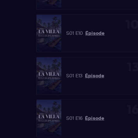
1
S01 E10
Épisode
1
S01 E13
Épisode
1
S01 E16
Épisode