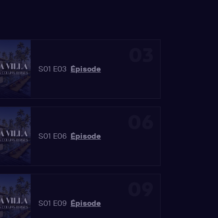
03
S01 E03
Épisode
06
S01 E06
Épisode
09
S01 E09
Épisode