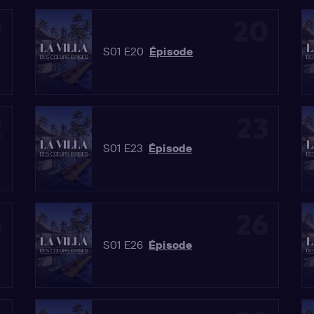
9
20
S01 E20
Épisode
2
23
S01 E23
Épisode
5
26
S01 E26
Épisode