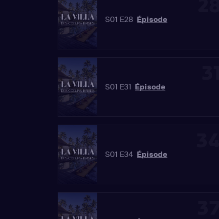
2
S01 E28
Épisode
3
S01 E31
Épisode
3
S01 E34
Épisode
3