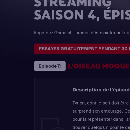
STREAMING
SAISON 4, ÉPI
Regardez Game of Thrones dès maintenant sur
ESSAYER GRATUITEMENT PENDANT 30 
L'OISEAU MOQU
Épisode 7:
Description de l'épisod
Tyrion, dont le sort doit êtr
surprend son entourage. Ce
pour la représenter dans l'a
trouver quelqu'un pour le d