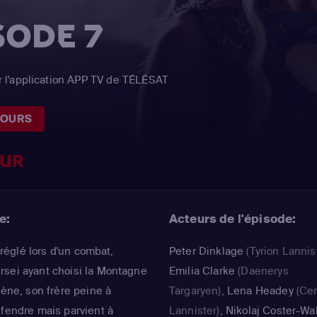
SODE 7
 l'application APP TV de TÉLÉSAT
JOURS
EUR
e:
Acteurs de l'épisode:
e réglé lors d'un combat,
Peter Dinklage
(Tyrion Lannis
rsei ayant choisi la Montagne
Emilia Clarke
(Daenerys
rène, son frère peine à
Targaryen)
,
Lena Headey
(Cer
éfendre mais parvient à
Lannister)
,
Nikolaj Coster-Wa