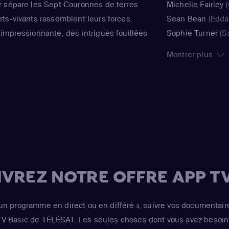
r sépare les Sept Couronnes de terres
Michelle Fairley
(
ts-vivants rassemblent leurs forces.
Sean Bean
(Eddar
impressionnante, des intrigues fouillées
Sophie Turner
(S
complexes, cette série hors norme a su
Cunningham
(Da
Montrer plus
public, bien au-delà des fans de fantasy.
Lena Headey
(Kö
Baratheon)
,
Pete
Lennister)
,
Lena
Lennister)
,
Nikol
(Jaime Lennister)
(Tywin Lennister)
(Joffrey Baratheo
Emmanuel
(Miss
VREZ NOTRE OFFRE APP TV
(Jorah Mormont)
,
(Margaery Tyrell)
(Tyrion)
un programme en direct ou en différé
, suivre vos documentair
3
 TV Basic de TÉLÉSAT. Les seules choses dont vous avez besoin 