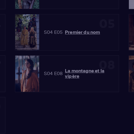
4
05
S04 E05
Premier du nom
7
08
La montagne et la
S04 E08
vipère
0