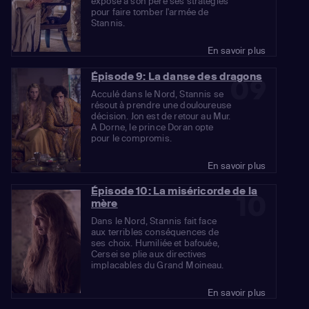
expose à son père ses stratégies
pour faire tomber l'armée de
Stannis.
En savoir plus
Épisode 9: La danse des dragons
09
Acculé dans le Nord, Stannis se
résout à prendre une douloureuse
décision. Jon est de retour au Mur.
A Dorne, le prince Doran opte
pour le compromis.
En savoir plus
Épisode 10: La miséricorde de la
10
mère
Dans le Nord, Stannis fait face
aux terribles conséquences de
ses choix. Humiliée et bafouée,
Cersei se plie aux directives
implacables du Grand Moineau.
En savoir plus