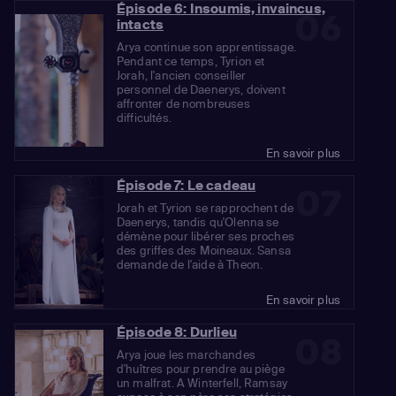
Épisode 6: Insoumis, invaincus,
06
intacts
Arya continue son apprentissage.
Pendant ce temps, Tyrion et
Jorah, l'ancien conseiller
personnel de Daenerys, doivent
affronter de nombreuses
difficultés.
En savoir plus
Épisode 7: Le cadeau
07
Jorah et Tyrion se rapprochent de
Daenerys, tandis qu'Olenna se
démène pour libérer ses proches
des griffes des Moineaux. Sansa
demande de l'aide à Theon.
En savoir plus
Épisode 8: Durlieu
08
Arya joue les marchandes
d'huîtres pour prendre au piège
un malfrat. A Winterfell, Ramsay