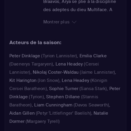
Braavos, Arya se plie à la discipline
des adeptes du dieu Multiface. A
Mereen, Daenerys doit affronter la
Montrer plus
menace d'une société secrète, tandis
que Tyrion se rapproche de la mère
Acteurs de la saison:
des dragons. Au Nord, Jon Snow doit
choisir entre deux rois et trouver le
Peter Dinklage
(Tyrion Lannister)
,
Emilia Clarke
meilleur moyen de contenir l'invasion
(Daenerys Targaryen)
,
Lena Headey
(Cersei
des Marcheurs Blancs, imminente.
Lannister)
,
Nikolaj Coster-Waldau
(Jaime Lannister)
,
Sansa découvre les plans que
Kit Harington
(Jon Snow)
,
Lena Headey
(Königin
Littlefinger a imaginé pour elle.
Cersei Baratheon)
,
Sophie Turner
(Sansa Stark)
,
Peter
Calendrier oblige, la série prend de
Dinklage
(Tyrion)
,
Stephen Dillane
(Stannis
l'avance sur l'oeuvre originale de
Baratheon)
,
Liam Cunningham
(Davos Seaworth)
,
George R. R. Martin, encore
Aidan Gillen
(Petyr 'Littlefinger' Baelish)
,
Natalie
inachevée, quitte à s'en éloigner.
Dormer
(Margaery Tyrell)
Avec cette saison 5, spectaculaire,