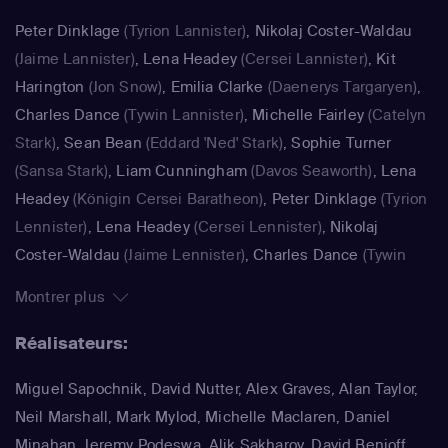
Peter Dinklage
(Tyrion Lannister)
,
Nikolaj Coster-Waldau
(Jaime Lannister)
,
Lena Headey
(Cersei Lannister)
,
Kit
Harington
(Jon Snow)
,
Emilia Clarke
(Daenerys Targaryen)
,
Charles Dance
(Tywin Lannister)
,
Michelle Fairley
(Catelyn
Stark)
,
Sean Bean
(Eddard 'Ned' Stark)
,
Sophie Turner
(Sansa Stark)
,
Liam Cunningham
(Davos Seaworth)
,
Lena
Headey
(Königin Cersei Baratheon)
,
Peter Dinklage
(Tyrion
Lennister)
,
Lena Headey
(Cersei Lennister)
,
Nikolaj
Coster-Waldau
(Jaime Lennister)
,
Charles Dance
(Tywin
Lennister)
,
Jack Gleeson
(Joffrey Baratheon)
,
Nathalie
Montrer plus
Emmanuel
(Missandei)
,
Iain Glen
(Jorah Mormont)
,
Natalie
Dormer
(Margaery Tyrell)
,
Peter Dinklage
(Tyrion)
Réalisateurs:
Miguel Sapochnik, David Nutter, Alex Graves, Alan Taylor,
Neil Marshall, Mark Mylod, Michelle Maclaren, Daniel
Minahan, Jeremy Podeswa, Alik Sakharov, David Benioff,