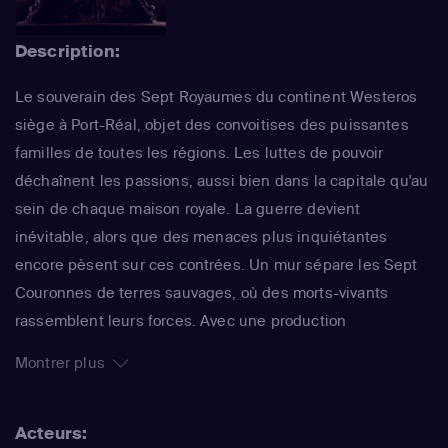
Description:
Le souverain des Sept Royaumes du continent Westeros
siège à Port-Réal, objet des convoitises des puissantes
familles de toutes les régions. Les luttes de pouvoir
déchaînent les passions, aussi bien dans la capitale qu'au
sein de chaque maison royale. La guerre devient
inévitable, alors que des menaces plus inquiétantes
encore pèsent sur ces contrées. Un mur sépare les Sept
Couronnes de terres sauvages, où des morts-vivants
rassemblent leurs forces. Avec une production
impressionnante, des intrigues fouillées et des
Montrer plus
personnages complexes, cette série hors norme a su
rassembler un large public, bien au-delà des fans de
Acteurs:
fantasy.