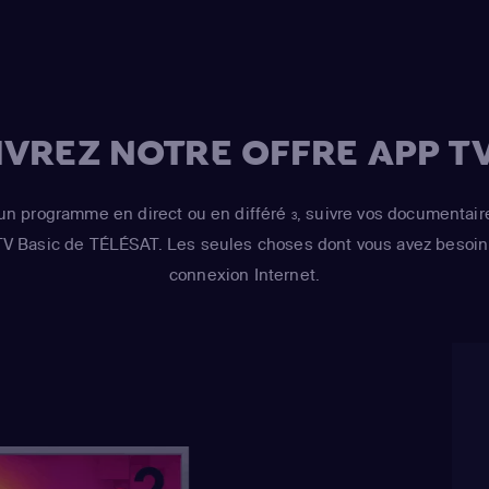
(Jaime Lennister)
(Tywin Lennister)
(Joffrey Baratheo
Emmanuel
(Miss
VREZ NOTRE OFFRE APP TV
(Jorah Mormont)
,
(Margaery Tyrell)
(Tyrion)
un programme en direct ou en différé
, suivre vos documentair
3
 TV Basic de TÉLÉSAT. Les seules choses dont vous avez besoin 
connexion Internet.