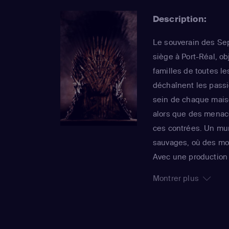
Description:
Le souverain des Se
siège à Port-Réal, o
familles de toutes le
déchaînent les passi
sein de chaque maiso
alors que des menac
ces contrées. Un mu
sauvages, où des mor
Avec une production 
et des personnages 
Montrer plus
rassembler un large 