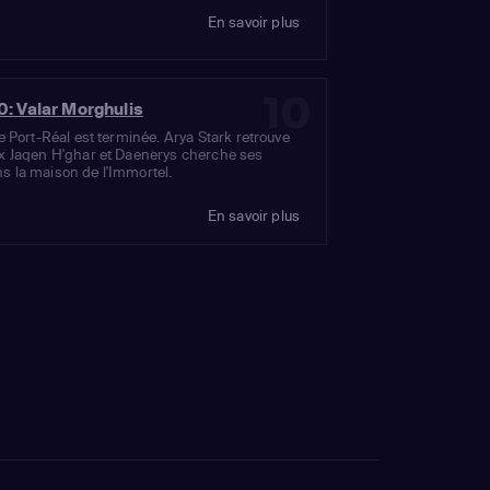
En savoir plus
10
0: Valar Morghulis
de Port-Réal est terminée. Arya Stark retrouve
ux Jaqen H'ghar et Daenerys cherche ses
s la maison de l'Immortel.
En savoir plus