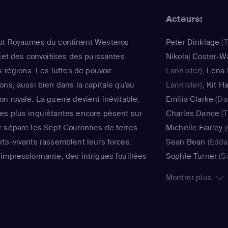
Acteurs:
pt Royaumes du continent Westeros
Peter Dinklage
(T
bjet des convoitises des puissantes
Nikolaj Coster-W
s régions. Les luttes de pouvoir
Lannister)
,
Lena
ons, aussi bien dans la capitale qu'au
Lannister)
,
Kit H
n royale. La guerre devient inévitable,
Emilia Clarke
(Da
es plus inquiétantes encore pèsent sur
Charles Dance
(T
r sépare les Sept Couronnes de terres
Michelle Fairley
(
ts-vivants rassemblent leurs forces.
Sean Bean
(Eddar
impressionnante, des intrigues fouillées
Sophie Turner
(S
complexes, cette série hors norme a su
Cunningham
(Da
Montrer plus
public, bien au-delà des fans de fantasy.
Lena Headey
(Kö
Baratheon)
,
Pete
Lennister)
,
Lena
Lennister)
,
Nikol