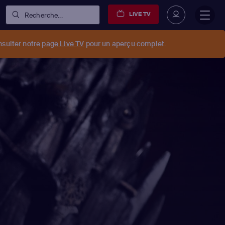
LIVE TV
Recherche...
nsulter notre
page Live TV
pour un aperçu complet.