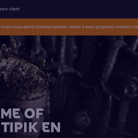
vice client
mais nous avons d'autres bonnes séries à vous proposer, veuillez co
ME OF
TIPIK EN