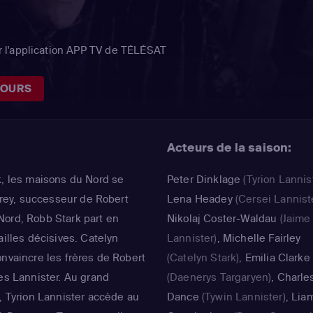
 l'application APP TV de TÉLÉSAT
JOURS
Acteurs de la saison:
k, les maisons du Nord se
Peter Dinklage
(Tyrion Lannis
ffrey, successeur de Robert
Lena Headey
(Cersei Lannist
Nord, Robb Stark part en
Nikolaj Coster-Waldau
(Jaime
ailles décisives. Catelyn
Lannister)
,
Michelle Fairley
onvaincre les frères de Robert
(Catelyn Stark)
,
Emilia Clarke
les Lannister. Au grand
(Daenerys Targaryen)
,
Charle
i, Tyrion Lannister accède au
Dance
(Tywin Lannister)
,
Lia