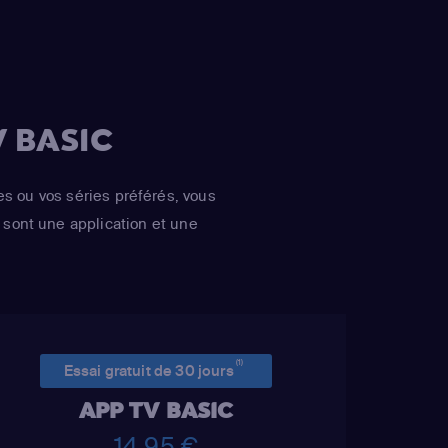
,
Charles Dance
Michael Slovis, Timothy
,
Jack Gleeson
Van Patten
n)
,
Nathalie
andei)
,
Iain Glen
 BASIC
Natalie Dormer
,
Peter Dinklage
es ou vos séries préférés, vous
sont une application et une
(1)
Essai gratuit de 30 jours
APP TV BASIC
14,95 €