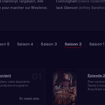
 à Daenerys Targaryen, elle
Cunningham
(Davos Seawort
e pour marcher sur Westeros.
Jack Gleeson
(Joffrey Barathe
vènement, servie par un
Iain Glen
(Ser Jorah Mormont)
e confirme dans une deuxième
Aidan Gillen
(Petyr 'Littlefinge
ments.
Baelish)
,
Iain Glen
(Jorah
Mormont)
,
Kit Harington
(Jon 
son 5
Saison 4
Saison 3
Saison 2
Saison 1
01
ouvient
Épisode 2
t dans cette deuxième
Pour contrer
e prépare une guerre
Davos à trou
Arya Stark s
En savoir plus