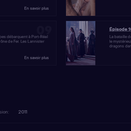
En savoir plus
09
Épisode 1
upes débarquent à Port-Réal
La bataille 
rône de Fer. Les Lannister
le mystérie
dragons dan
En savoir plus
sion:
2011