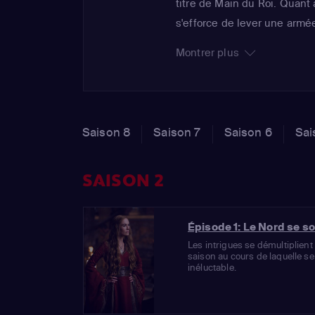
titre de Main du Roi. Quant
s'efforce de lever une armé
Le succès de cette série é
Montrer plus
casting impressionnant, s
saison riche en rebondisse
Saison 8
Saison 7
Saison 6
Sai
SAISON 2
Épisode 1: Le Nord se s
Les intrigues se démultiplien
saison au cours de laquelle s
inéluctable.