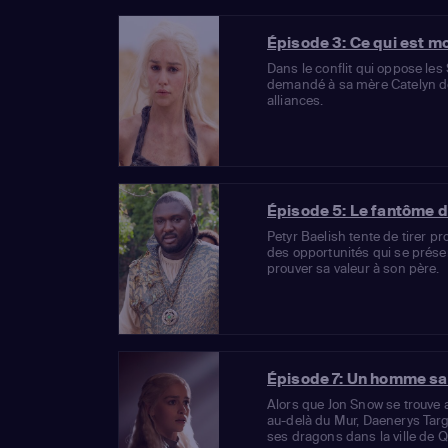
Épisode 3: Ce qui est mo
Dans le conflit qui oppose les
demandé à sa mère Catelyn de
alliances.
Épisode 5: Le fantôme d
Petyr Baelish tente de tirer pr
des opportunités qui se prése
prouver sa valeur à son père.
Épisode 7: Un homme sa
Alors que Jon Snow se trouve a
au-delà du Mur, Daenerys Targ
ses dragons dans la ville de Q