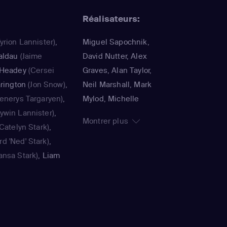
Réalisateurs:
yrion Lannister)
,
Miguel Sapochnik,
aldau
(Jaime
David Nutter, Alex
 Headey
(Cersei
Graves, Alan Taylor,
arington
(Jon Snow)
,
Neil Marshall, Mark
enerys Targaryen)
,
Mylod, Michelle
ywin Lannister)
,
Maclaren, Daniel
Montrer plus
Catelyn Stark)
,
Minahan, Jeremy
d 'Ned' Stark)
,
Podeswa, Alik
ansa Stark)
,
Liam
Sakharov, David
vos Seaworth)
,
Benioff, D.B. Weiss,
nigin Cersei
Jack Bender, Matt
r Dinklage
(Tyrion
Shakman, David
 Headey
(Cersei
Petrarca, Brian Kirk,
aj Coster-Waldau
Daniel Sackheim,