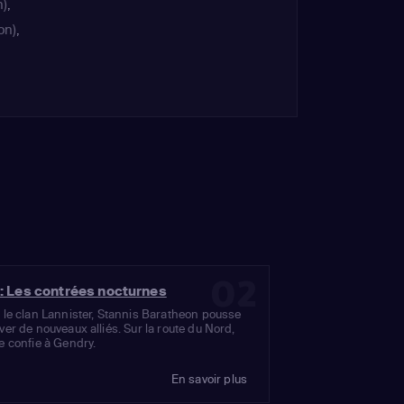
h)
,
on)
,
,
r'
Snow)
02
: Les contrées nocturnes
 le clan Lannister, Stannis Baratheon pousse
ver de nouveaux alliés. Sur la route du Nord,
e confie à Gendry.
En savoir plus