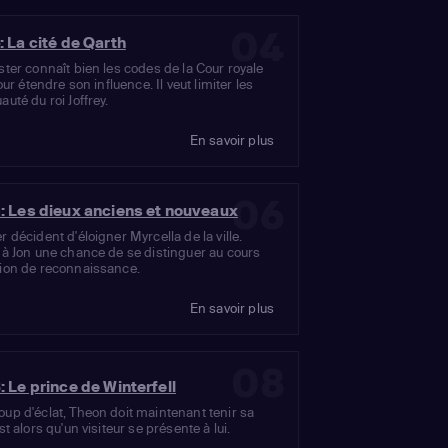
04
 La cité de Qarth
ster connaît bien les codes de la Cour royale
pour étendre son influence. Il veut limiter les
uté du roi Joffrey.
En savoir plus
06
: Les dieux anciens et nouveaux
r décident d'éloigner Myrcella de la ville.
 à Jon une chance de se distinguer au cours
sion de reconnaissance.
En savoir plus
08
 Le prince de Winterfell
up d'éclat, Theon doit maintenant tenir sa
st alors qu'un visiteur se présente à lui.