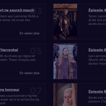
03
rt ne saurait mourir
Épisode 4:
 Stark aux Lannister, Robb a
Tyrion Lanni
 tenter de nouer des
et fait tout 
accès de crua
En savoir plus
05
'Harrenhal
Épisode 6
ofit du chaos qui règne et
Les Lanniste
ntent. Theon Greyjoy veut
Qhorin offre
de leur mis
En savoir plus
07
ns honneur
Épisode 8:
vec sa prisonnière Ygritte
Après son co
aryen est à la recherche de
position. C'e
arth.