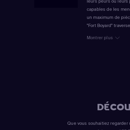
leurs peurs ou leurs 
capables de les mene
un maximum de pièce
"Fort Boyard" traver
ses personnages hau
Montrer plus
Passe-Partout.
DÉCOU
Que vous souhaitiez regarder 