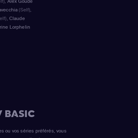
lf)
,
Alex Goude
avecchia
(Self)
,
elf)
,
Claude
rine Lorphelin
f)
,
Guillaume
François
(Self)
,
elf)
,
Jimmy
Nina Métayer
(Self)
 BASIC
es ou vos séries préférés, vous