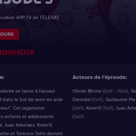
plication APP TV de TÉLÉSAT
JOURS
BONHEUR
e:
Acteurs de l'épisode:
tivée se lance à l'assaut
Olivier Minne
(Self - Host)
,
Va
 dans le but de venir en aide
Damidot
(Self)
,
Guillaume Ple
heur". Cet organisme
(Self)
,
Keen'V
(Self)
,
Juan Arb
des enfants et adolescents
(Self)
t, Juan Arbelaez, Keen'V,
ette et Terence Telle devront