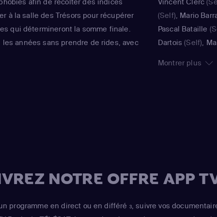
phobies afin de récolter des indices
Vincent Clerc
(Se
r à la salle des Trésors pour récupérer
(Self)
,
Mario Barr
s qui détermineront la somme finale.
Pascal Bataille
(S
se les années sans prendre de rides, avec
Dartois
(Self)
,
Ma
t en couleur comme le Père Fouras ou
(Self)
,
Maëlle
(Sel
Montrer plus
Daret
(Self)
,
Léa 
Aurélie Konaté
(S
Mohamed
(Self)
,
VREZ NOTRE OFFRE APP TV
un programme en direct ou en différé
, suivre vos documentair
3