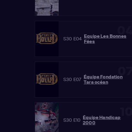
0
Equipe Les Bonnes
S30 E04
Fées
0
Équipe Fondation
S30 E07
Tara océan
1
Équipe Handicap
S30 E10
2000