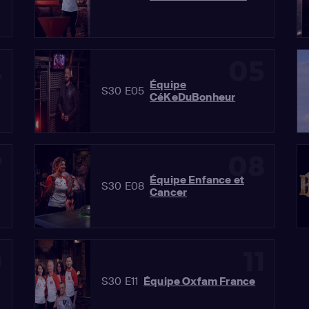
4
05
Équipe
S30 E05
CéKeDuBonheur
7
08
Équipe Enfance et
S30 E08
Cancer
0
11
S30 E11
Équipe Oxfam France