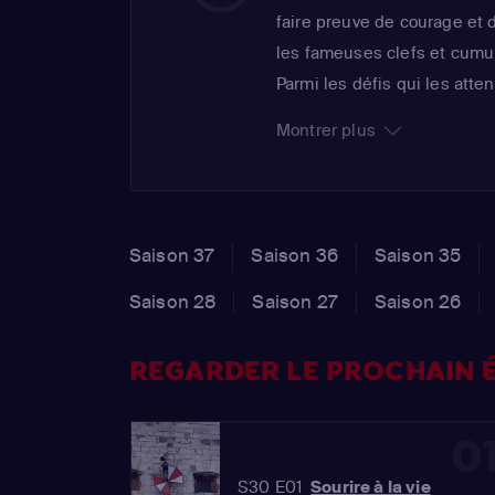
faire preuve de courage et 
les fameuses clefs et cumul
Parmi les défis qui les att
maudit", "L'Hôtel", "Le Roi 
Montrer plus
aérien" ou encore "Le Double
Laffont, ancien présentateu
accompagne les candidats 
mythiques grâce à "La Mach
Saison 37
Saison 36
Saison 35
Saison 28
Saison 27
Saison 26
REGARDER LE PROCHAIN É
0
S30 E01
Sourire à la vie