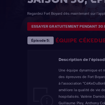
Regardez Fort Boyard dès maintenant sur l'ap
ESSAYER GRATUITEMENT PENDANT 30 
ÉQUIPE CÉKEDU
Épisode 5:
Description de l'épisod
Une équipe dynamique et mo
des épreuves de Fort Boyard
à l'association "CéKeDuBon
améliore la qualité de vie 
hospitalisés. Valérie Damido
Guillaume Pley, Anthony Col