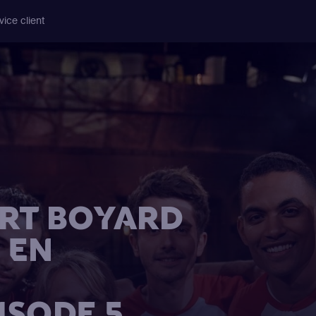
vice client
RT BOYARD
 EN
ISODE 5