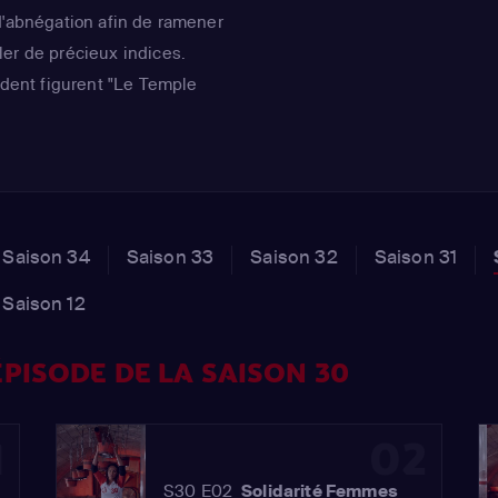
d'abnégation afin de ramener
er de précieux indices.
endent figurent "Le Temple
du silence", "Le Coton-tige
 saut de l'ange". Patrice
r de ce rendez-vous,
dans des épreuves
ine à remonter le temps".
Saison 34
Saison 33
Saison 32
Saison 31
Saison 12
PISODE DE LA SAISON 30
1
02
S30 E02
Solidarité Femmes