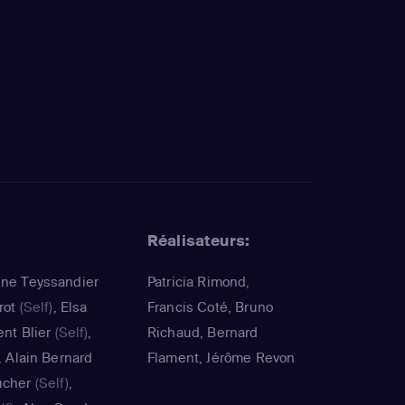
Réalisateurs:
nne Teyssandier
Patricia Rimond,
rot
(Self)
,
Elsa
Francis Coté, Bruno
ent Blier
(Self)
,
Richaud, Bernard
,
Alain Bernard
Flament, Jérôme Revon
ucher
(Self)
,