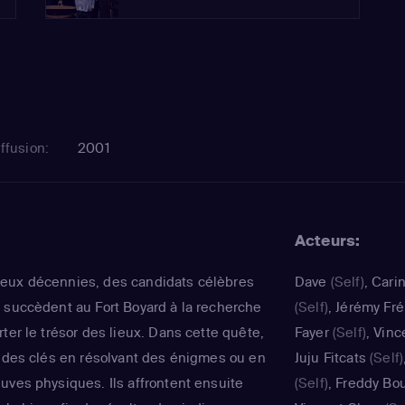
ffusion:
2001
Acteurs:
eux décennies, des candidats célèbres
Dave
(Self)
,
Cari
 succèdent au Fort Boyard à la recherche
(Self)
,
Jérémy Fré
ter le trésor des lieux. Dans cette quête,
Fayer
(Self)
,
Vinc
r des clés en résolvant des énigmes ou en
Juju Fitcats
(Self)
uves physiques. Ils affrontent ensuite
(Self)
,
Freddy Bo