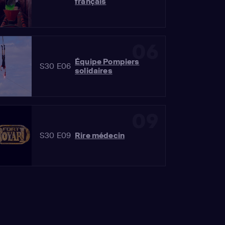
français
06
Équipe Pompiers
S30 E06
solidaires
09
S30 E09
Rire médecin