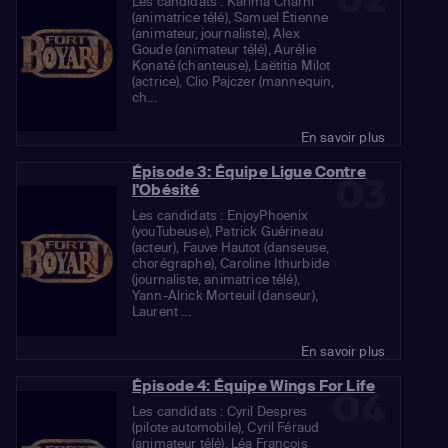
Les candidats : Karima Charni
(animatrice télé), Samuel Étienne
(animateur, journaliste), Alex
Goude (animateur télé), Aurélie
Konaté (chanteuse), Laëtitia Milot
(actrice), Clio Pajczer (mannequin,
ch...
En savoir plus
Épisode 3: Équipe Ligue Contre
03
l'Obésité
Les candidats : EnjoyPhoenix
(youTubeuse), Patrick Guérineau
(acteur), Fauve Hautot (danseuse,
chorégraphe), Caroline Ithurbide
(journaliste, animatrice télé),
Yann-Alrick Morteuil (danseur),
Laurent ...
En savoir plus
Épisode 4: Équipe Wings For Life
04
Les candidats : Cyril Despres
(pilote automobile), Cyril Féraud
(animateur télé), Léa François