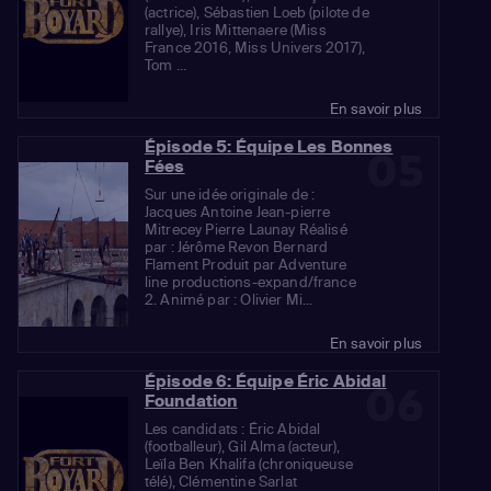
(actrice), Sébastien Loeb (pilote de
rallye), Iris Mittenaere (Miss
France 2016, Miss Univers 2017),
Tom ...
En savoir plus
Épisode 5: Équipe Les Bonnes
05
Fées
Sur une idée originale de :
Jacques Antoine Jean-pierre
Mitrecey Pierre Launay Réalisé
par : Jérôme Revon Bernard
Flament Produit par Adventure
line productions-expand/france
2. Animé par : Olivier Mi...
En savoir plus
Épisode 6: Équipe Éric Abidal
06
Foundation
Les candidats : Éric Abidal
(footballeur), Gil Alma (acteur),
Leïla Ben Khalifa (chroniqueuse
télé), Clémentine Sarlat