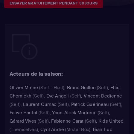
ESSAYER GRATUITEMENT PENDANT 30 JOURS
Acteurs de la saison:
Olivier Minne
(Self - Host)
,
Bruno Guillon
(Self)
,
Elliot
Chemlekh
(Self)
,
Eve Angeli
(Self)
,
Vincent Dedienne
(Self)
,
Laurent Ournac
(Self)
,
Patrick Guérineau
(Self)
,
Fauve Hautot
(Self)
,
Yann-Alrick Mortreuil
(Self)
,
Gérard Vives
(Self)
,
Fabienne Carat
(Self)
,
Kids United
(Themselves)
,
Cyril André
(Mister Boo)
,
Jean-Luc