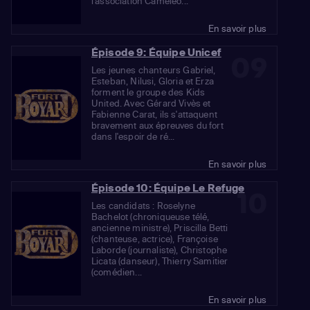
l'association Caméléo...
En savoir plus
Épisode 9: Équipe Unicef
09
Les jeunes chanteurs Gabriel,
Esteban, Nilusi, Gloria et Erza
forment le groupe des Kids
United. Avec Gérard Vivès et
Fabienne Carat, ils s'attaquent
bravement aux épreuves du fort
dans l'espoir de ré...
En savoir plus
Épisode 10: Équipe Le Refuge
10
Les candidats : Roselyne
Bachelot (chroniqueuse télé,
ancienne ministre), Priscilla Betti
(chanteuse, actrice), Françoise
Laborde (journaliste), Christophe
Licata (danseur), Thierry Samitier
(comédien...
En savoir plus