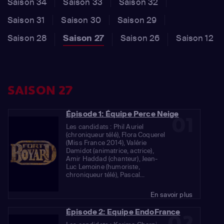
Saison 34
Saison 33
Saison 32
Saison 31
Saison 30
Saison 29
Saison 28
Saison 27
Saison 26
Saison 12
SAISON 27
Épisode 1: Équipe Perce Neige
01
Les candidats : Phil Auriel
(chroniqueur télé), Flora Coquerel
(Miss France 2014), Valérie
Damidot (animatrice, actrice),
Amir Haddad (chanteur), Jean-
Luc Lemoine (humoriste,
chroniqueur télé), Pascal...
En savoir plus
Épisode 2: Equipe EndoFrance
02