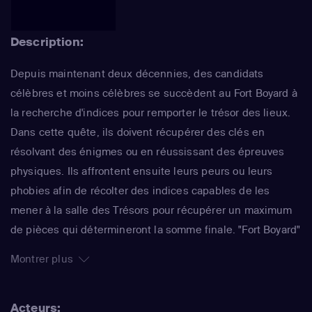
Description:
Depuis maintenant deux décennies, des candidats
célèbres et moins célèbres se succèdent au Fort Boyard à
la recherche d'indices pour remporter le trésor des lieux.
Dans cette quête, ils doivent récupérer des clés en
résolvant des énigmes ou en réussissant des épreuves
physiques. Ils affrontent ensuite leurs peurs ou leurs
phobies afin de récolter des indices capables de les
mener à la salle des Trésors pour récupérer un maximum
de pièces qui détermineront la somme finale. "Fort Boyard"
traverse les années sans prendre de rides, avec ses
Montrer plus
personnages haut en couleur comme le Père Fouras ou
Passe-Partout.
Acteurs: