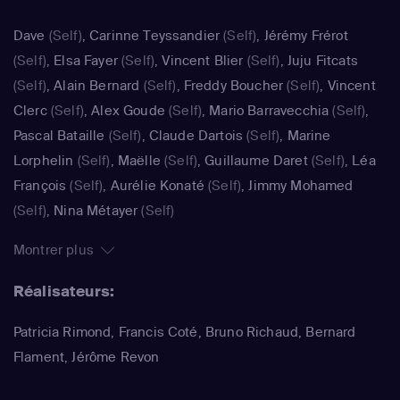
Dave
(Self)
,
Carinne Teyssandier
(Self)
,
Jérémy Frérot
(Self)
,
Elsa Fayer
(Self)
,
Vincent Blier
(Self)
,
Juju Fitcats
(Self)
,
Alain Bernard
(Self)
,
Freddy Boucher
(Self)
,
Vincent
Clerc
(Self)
,
Alex Goude
(Self)
,
Mario Barravecchia
(Self)
,
Pascal Bataille
(Self)
,
Claude Dartois
(Self)
,
Marine
Lorphelin
(Self)
,
Maëlle
(Self)
,
Guillaume Daret
(Self)
,
Léa
François
(Self)
,
Aurélie Konaté
(Self)
,
Jimmy Mohamed
(Self)
,
Nina Métayer
(Self)
Montrer plus
Réalisateurs:
Patricia Rimond, Francis Coté, Bruno Richaud, Bernard
Flament, Jérôme Revon