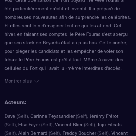
Pour cette 35e saison de "Fort Boyard", le Père Fouras a
été particulièrement créatif et inventif. Il a préparé de
nombreuses nouveautés afin de surprendre les célébrités.
Et elles sont loin d'imaginer tout ce qui les attend. Cet
hiver, en faisant ses comptes, le Père Fouras s'est aperçu
que son stock de Boyards était au plus bas. Cette année,
pour piéger les candidats et les empêcher de voler son
trésor, le Père Fouras est prêt à tout. Même à ouvrir des
cellules du Fort qu'il avait lui-même interdites d'accès.
Chacune de ces cellules renferment des nouveaux défis
Montrer plus
et promettent bien des surprises aux candidats. Olivier
Minne accompagne les équipes dans la recherche des
Acteurs:
clés et des indices. Il reste pour eux un guide toujours
prêt à les épauler.
Dave
(Self)
,
Carinne Teyssandier
(Self)
,
Jérémy Frérot
(Self)
,
Elsa Fayer
(Self)
,
Vincent Blier
(Self)
,
Juju Fitcats
(Self)
,
Alain Bernard
(Self)
,
Freddy Boucher
(Self)
,
Vincent