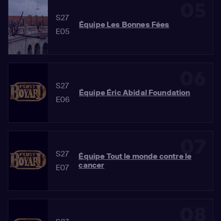
05
S27
Équipe Les Bonnes Fées
E05
06
S27
Équipe Éric Abidal Foundation
E06
07
S27
Équipe Tout le monde contre le
cancer
E07
08