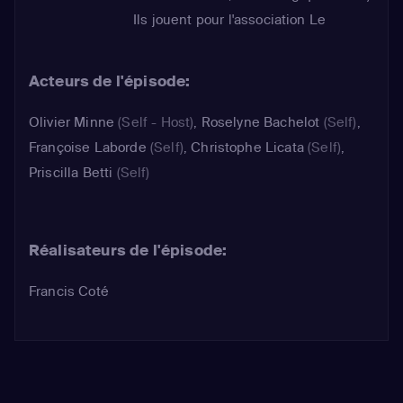
Ils jouent pour l'association Le
Refuge, qui lutte contre l'homophobie
et agit contre l'isolement des jeunes
Acteurs de l'épisode:
homosexuels.
Olivier Minne
(Self - Host)
,
Roselyne Bachelot
(Self)
,
Françoise Laborde
(Self)
,
Christophe Licata
(Self)
,
Priscilla Betti
(Self)
Réalisateurs de l'épisode:
Francis Coté