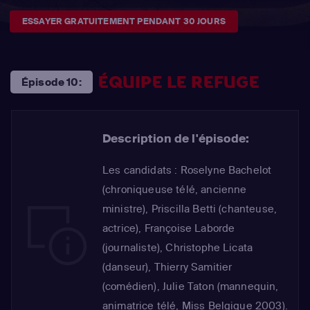
ESSAYER GRATUITEMENT PENDANT 30 JOURS
ÉQUIPE LE REFUGE
Épisode 10:
Description de l'épisode:
Les candidats : Roselyne Bachelot
(chroniqueuse télé, ancienne
ministre), Priscilla Betti (chanteuse,
actrice), Françoise Laborde
(journaliste), Christophe Licata
(danseur), Thierry Samitier
(comédien), Julie Taton (mannequin,
animatrice télé, Miss Belgique 2003).