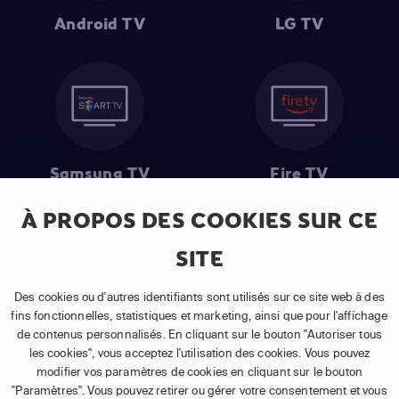
Android TV
LG TV
Samsung TV
Fire TV
À PROPOS DES COOKIES SUR CE
SITE
(1) Les 30 premiers jours sont gratuits
: Pour toute nouvelle
souscription à un abonnement APP TV Basic.
Des cookies ou d'autres identifiants sont utilisés sur ce site web à des
(2) Prix de l'abonnement
: TVA comprise, hors promotion, hors frais
fins fonctionnelles, statistiques et marketing, ainsi que pour l'affichage
uniques d'activation, hors frais de matériel et hors frais d'installation.
de contenus personnalisés. En cliquant sur le bouton "Autoriser tous
(3) Restart & Replay
:
Voir toutes les chaînes disposant de cette
les cookies", vous acceptez l'utilisation des cookies. Vous pouvez
fonctionnalité.
modifier vos paramètres de cookies en cliquant sur le bouton
"Paramètres". Vous pouvez retirer ou gérer votre consentement et vous