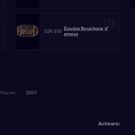
9
10
Équipe Bouchons d'
S26 E10
amour
ffusion:
2001
Acteurs: