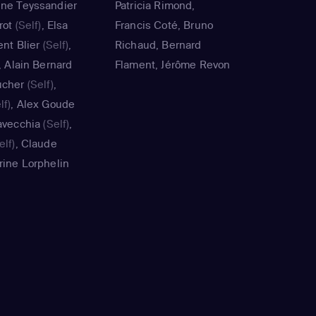
nne Teyssandier
Patricia Rimond,
rot
(Self)
,
Elsa
Francis Coté, Bruno
ent Blier
(Self)
,
Richaud, Bernard
,
Alain Bernard
Flament, Jérôme Revon
ucher
(Self)
,
lf)
,
Alex Goude
avecchia
(Self)
,
elf)
,
Claude
rine Lorphelin
f)
,
Guillaume
François
(Self)
,
elf)
,
Jimmy
Nina Métayer
(Self)