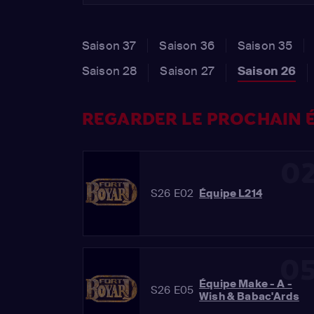
Saison 37
Saison 36
Saison 35
Saison 28
Saison 27
Saison 26
REGARDER LE PROCHAIN É
0
S26 E02
Équipe L214
0
Équipe Make - A -
S26 E05
Wish & Babac'Ards