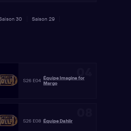
Saison 30
Saison 29
04
Équipe Imagine for
S26 E04
Margo
08
S26 E08
Équipe Dahlir