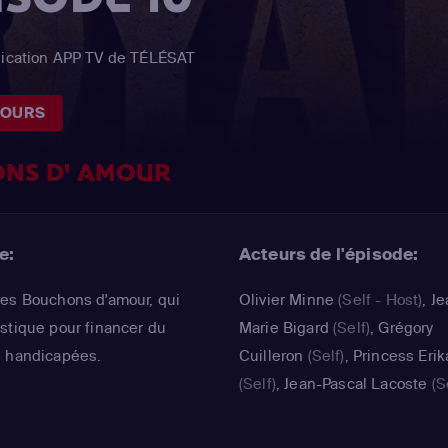
plication APP TV de TÉLÉSAT
JOURS
NS D' AMOUR
e:
Acteurs de l'épisode:
Les Bouchons d'amour, qui
Olivier Minne
(Self - Host)
,
Je
stique pour financer du
Marie Bigard
(Self)
,
Grégory
s handicapées.
Cuilleron
(Self)
,
Princess Erik
(Self)
,
Jean-Pascal Lacoste
(Se