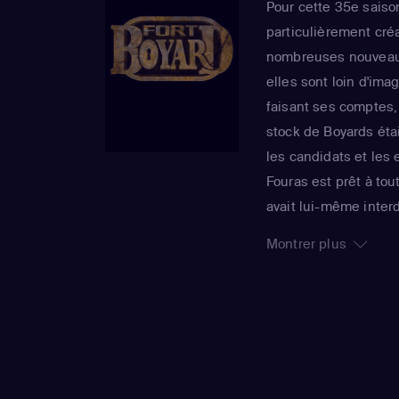
Pour cette 35e saison
particulièrement créat
nombreuses nouveauté
elles sont loin d'imag
faisant ses comptes,
stock de Boyards éta
les candidats et les 
Fouras est prêt à tou
avait lui-même inter
renferment des nouv
Montrer plus
surprises aux candid
équipes dans la reche
pour eux un guide tou