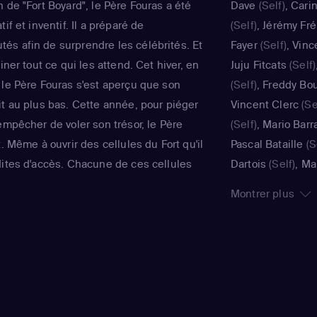
 de "Fort Boyard", le Père Fouras a été
Dave
(Self)
,
Cari
if et inventif. Il a préparé de
(Self)
,
Jérémy Fré
s afin de surprendre les célébrités. Et
Fayer
(Self)
,
Vinc
iner tout ce qui les attend. Cet hiver, en
Juju Fitcats
(Self)
 le Père Fouras s'est aperçu que son
(Self)
,
Freddy Bo
it au plus bas. Cette année, pour piéger
Vincent Clerc
(Se
empêcher de voler son trésor, le Père
(Self)
,
Mario Barr
t. Même à ouvrir des cellules du Fort qu'il
Pascal Bataille
(S
dites d'accès. Chacune de ces cellules
Dartois
(Self)
,
Ma
eaux défis et promettent bien des
(Self)
,
Maëlle
(Sel
Montrer plus
ats. Olivier Minne accompagne les
Daret
(Self)
,
Léa 
rche des clés et des indices. Il reste
Aurélie Konaté
(S
jours prêt à les épauler.
Mohamed
(Self)
,