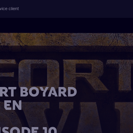
vice client
RT BOYARD
 EN
ISODE 10