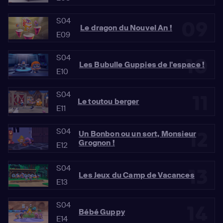
S04
09
Le dragon du Nouvel An !
E09
S04
10
Les Bubulle Guppies de l'espace !
E10
S04
11
Le toutou berger
E11
S04
12
Un Bonbon ou un sort, Monsieur
Grognon !
E12
S04
13
Les Jeux du Camp de Vacances
E13
S04
14
Bébé Guppy
E14