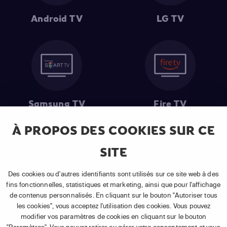
Android TV
LG TV
Samsung TV
Fire TV
À PROPOS DES COOKIES SUR CE
SITE
(1) Les 30 premiers jours sont gratuits
: Pour toute nouvelle
souscription à un abonnement APP TV Basic.
Des cookies ou d'autres identifiants sont utilisés sur ce site web à des
(2) Prix de l'abonnement
: TVA comprise, hors promotion, hors frais
fins fonctionnelles, statistiques et marketing, ainsi que pour l'affichage
uniques d'activation, hors frais de matériel et hors frais d'installation.
de contenus personnalisés. En cliquant sur le bouton "Autoriser tous
(3) Restart & Replay
:
Voir toutes les chaînes disposant de cette
les cookies", vous acceptez l'utilisation des cookies. Vous pouvez
fonctionnalité.
modifier vos paramètres de cookies en cliquant sur le bouton