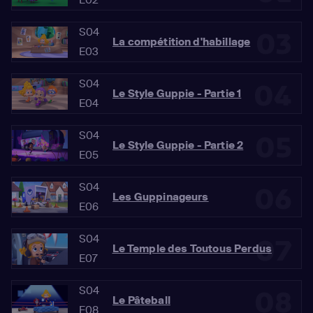
S04
03
La compétition d'habillage
E03
S04
04
Le Style Guppie - Partie 1
E04
S04
05
Le Style Guppie - Partie 2
E05
S04
06
Les Guppinageurs
E06
S04
07
Le Temple des Toutous Perdus
E07
S04
08
Le Pâteball
E08