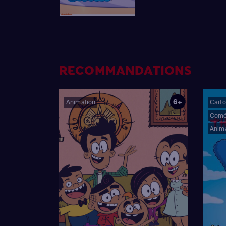
RECOMMANDATIONS
6+
Animation
Cart
Comé
Anim