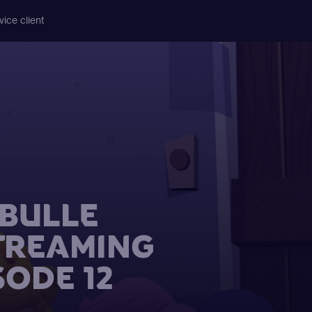
vice client
BULLE
STREAMING
SODE 12