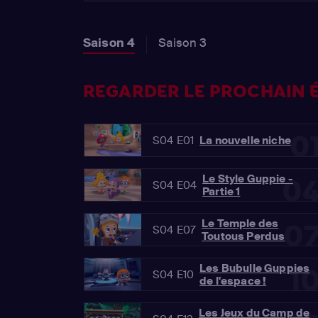
Saison 4
Saison 3
REGARDER LE PROCHAIN É
0
S04 E01
La nouvelle niche
Le Style Guppie -
0
S04 E04
Partie 1
Le Temple des
0
S04 E07
Toutous Perdus
Les Bubulle Guppies
1
S04 E10
de l'espace !
Les Jeux du Camp de