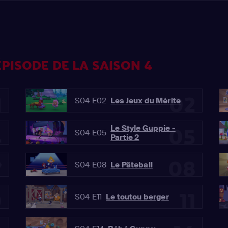
PISODE DE LA SAISON 4
1
02
S04 E02
Les Jeux du Mérite
Le Style Guppie -
4
05
S04 E05
Partie 2
7
08
S04 E08
Le Pâteball
0
11
S04 E11
Le toutou berger