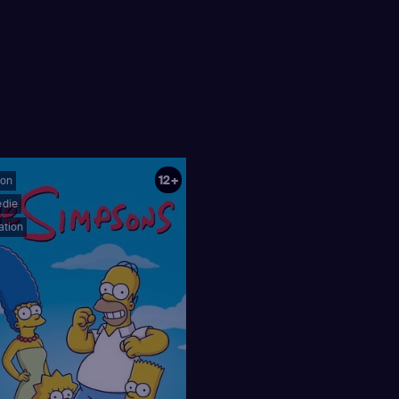
12+
oon
die
ation