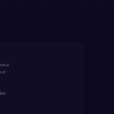
sieur
a et
able