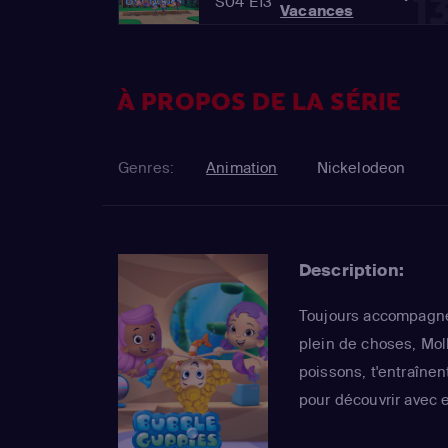
1
S04 E13
Vacances
À PROPOS DE LA SÉRIE
Genres:
Animation
Nickelodeon
Description:
Toujours accompagné
plein de choses, Moll
poissons, t'entraînen
pour découvrir avec 