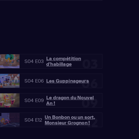
La compétition
03
S04 E03
d'habillage
06
S04 E06
Les Guppinageurs
Le dragon du Nouvel
09
S04 E09
An !
Un Bonbon ou un sort,
12
S04 E12
Monsieur Grognon !