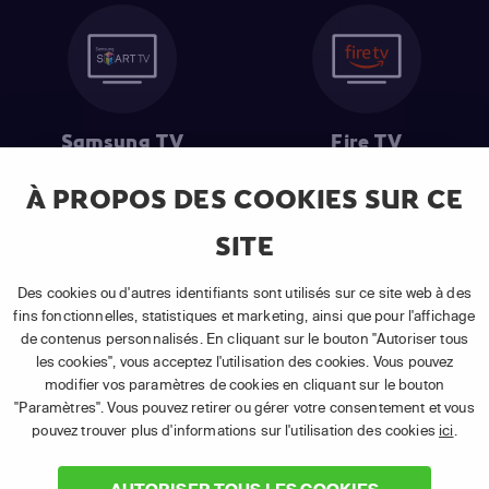
Samsung TV
Fire TV
À PROPOS DES COOKIES SUR CE
SITE
(1) Les 30 premiers jours sont gratuits
: Pour toute nouvelle
souscription à un abonnement APP TV Basic.
Des cookies ou d'autres identifiants sont utilisés sur ce site web à des
(2) Prix de l'abonnement
: TVA comprise, hors promotion, hors frais
fins fonctionnelles, statistiques et marketing, ainsi que pour l'affichage
uniques d'activation, hors frais de matériel et hors frais d'installation.
de contenus personnalisés. En cliquant sur le bouton "Autoriser tous
(3) Restart & Replay
:
Voir toutes les chaînes disposant de cette
les cookies", vous acceptez l'utilisation des cookies. Vous pouvez
fonctionnalité.
modifier vos paramètres de cookies en cliquant sur le bouton
"Paramètres". Vous pouvez retirer ou gérer votre consentement et vous
pouvez trouver plus d'informations sur l'utilisation des cookies
ici
.