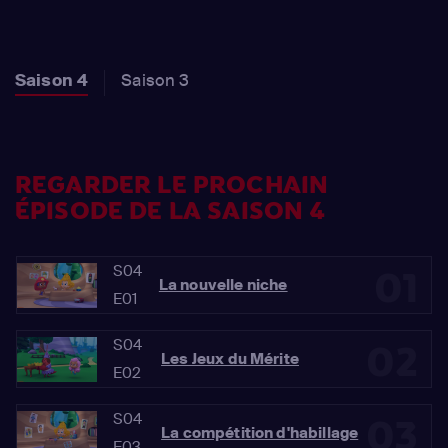
Saison 4
Saison 3
REGARDER LE PROCHAIN
ÉPISODE DE LA SAISON 4
S04
01
La nouvelle niche
E01
S04
02
Les Jeux du Mérite
E02
S04
03
La compétition d'habillage
E03