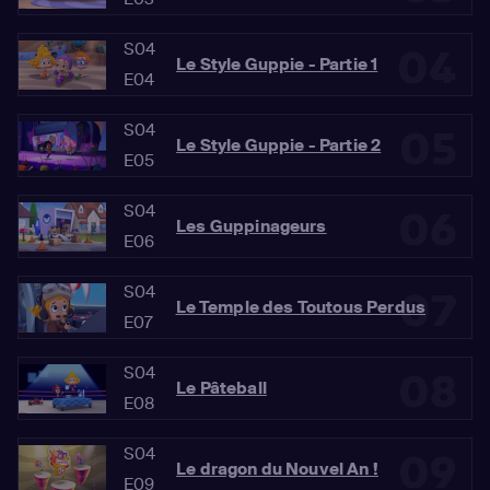
S04
04
Le Style Guppie - Partie 1
E04
S04
05
Le Style Guppie - Partie 2
E05
S04
06
Les Guppinageurs
E06
S04
07
Le Temple des Toutous Perdus
E07
S04
08
Le Pâteball
E08
S04
09
Le dragon du Nouvel An !
E09