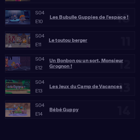
S04
10
Les Bubulle Guppies de l'espace !
E10
S04
11
Le toutou berger
E11
S04
12
Un Bonbon ou un sort, Monsieur
Grognon !
E12
S04
13
Les Jeux du Camp de Vacances
E13
S04
14
Bébé Guppy
E14