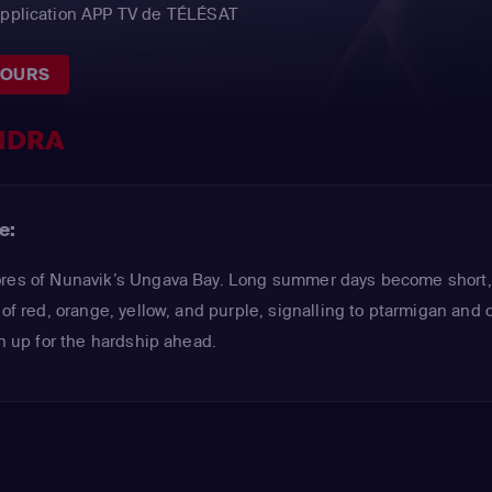
'application APP TV de TÉLÉSAT
JOURS
NDRA
e:
ores of Nunavik’s Ungava Bay. Long summer days become short
 of red, orange, yellow, and purple, signalling to ptarmigan and 
en up for the hardship ahead.