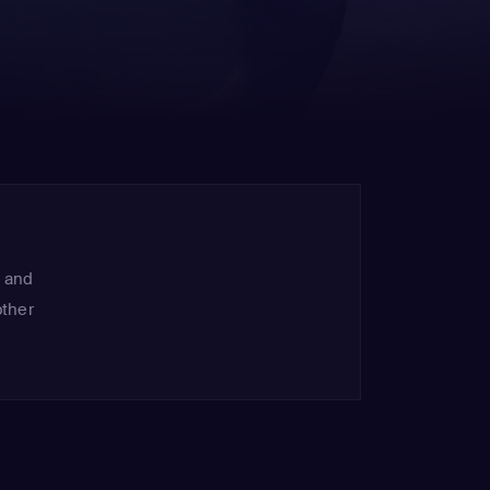
, and
other