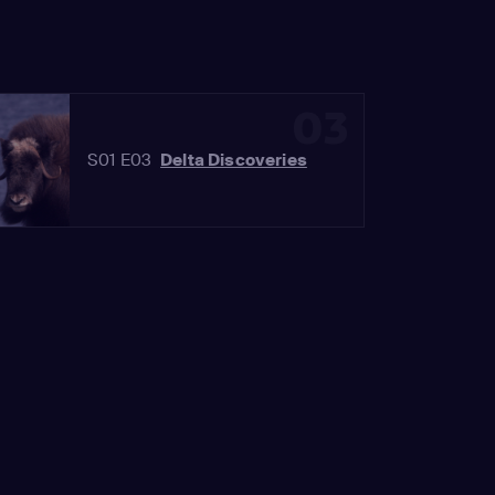
03
S01 E03
Delta Discoveries