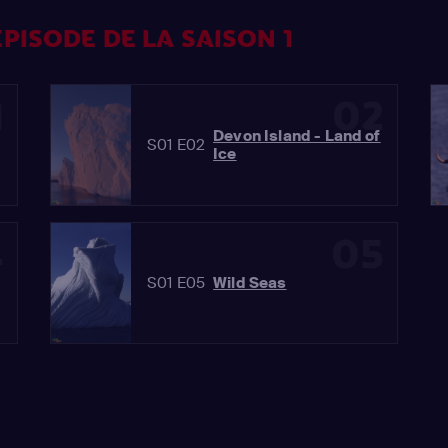
PISODE DE LA SAISON 1
1
02
Devon Island - Land of
S01 E02
Ice
4
05
S01 E05
Wild Seas