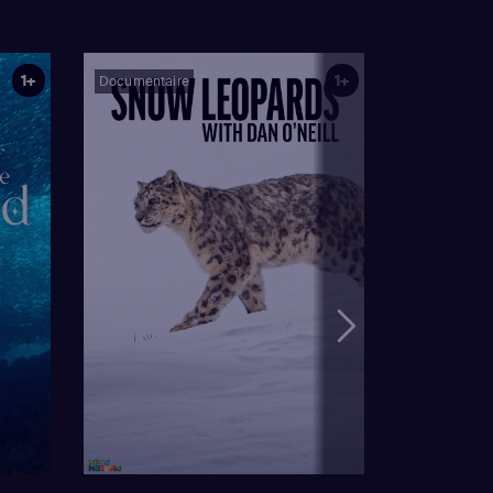
1+
1+
Documentaire