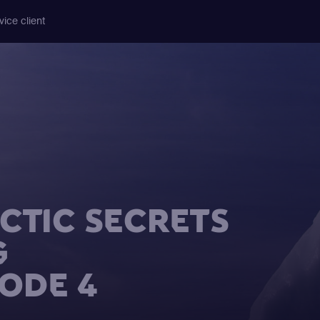
vice client
CTIC SECRETS
G
SODE 4