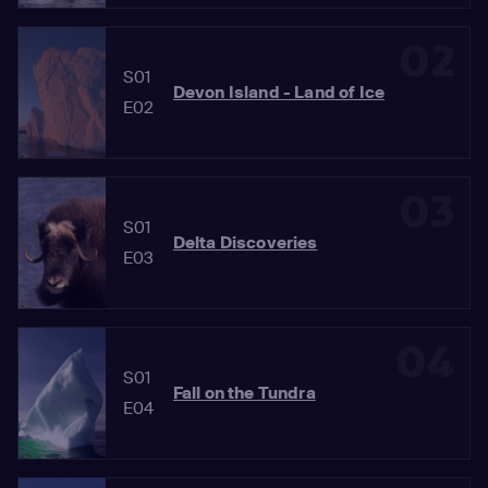
02
S01
Devon Island - Land of Ice
E02
03
S01
Delta Discoveries
E03
04
S01
Fall on the Tundra
E04