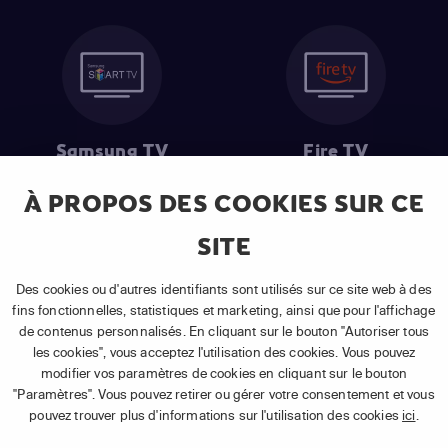
Samsung TV
Fire TV
À PROPOS DES COOKIES SUR CE
SITE
(1) Les 30 premiers jours sont gratuits
: Pour toute nouvelle
souscription à un abonnement APP TV Basic.
Des cookies ou d'autres identifiants sont utilisés sur ce site web à des
(2) Prix de l'abonnement
: TVA comprise, hors promotion, hors frais
fins fonctionnelles, statistiques et marketing, ainsi que pour l'affichage
uniques d'activation, hors frais de matériel et hors frais d'installation.
de contenus personnalisés. En cliquant sur le bouton "Autoriser tous
(3) Restart & Replay
:
Voir toutes les chaînes disposant de cette
les cookies", vous acceptez l'utilisation des cookies. Vous pouvez
fonctionnalité.
modifier vos paramètres de cookies en cliquant sur le bouton
"Paramètres". Vous pouvez retirer ou gérer votre consentement et vous
pouvez trouver plus d'informations sur l'utilisation des cookies
ici
.