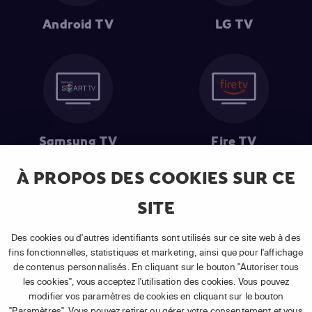
Android TV
LG TV
Samsung TV
Fire TV
À PROPOS DES COOKIES SUR CE
SITE
(1) Les 30 premiers jours sont gratuits
: Pour toute nouvelle
souscription à un abonnement APP TV Basic.
Des cookies ou d'autres identifiants sont utilisés sur ce site web à des
(2) Prix de l'abonnement
: TVA comprise, hors promotion, hors frais
fins fonctionnelles, statistiques et marketing, ainsi que pour l'affichage
uniques d'activation, hors frais de matériel et hors frais d'installation.
de contenus personnalisés. En cliquant sur le bouton "Autoriser tous
(3) Restart & Replay
:
Voir toutes les chaînes disposant de cette
les cookies", vous acceptez l'utilisation des cookies. Vous pouvez
fonctionnalité.
modifier vos paramètres de cookies en cliquant sur le bouton
"Paramètres". Vous pouvez retirer ou gérer votre consentement et vous