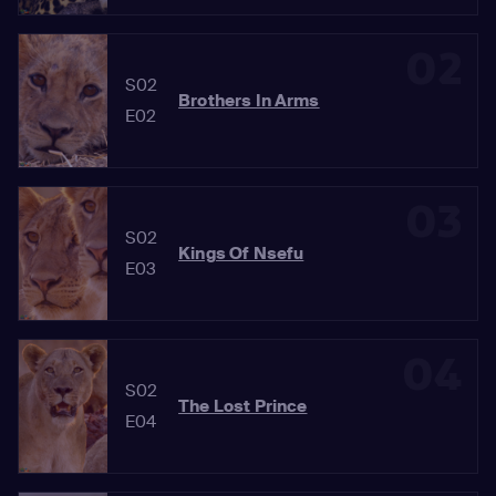
02
S02
Brothers In Arms
E02
03
S02
Kings Of Nsefu
E03
04
S02
The Lost Prince
E04