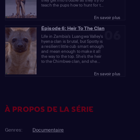
they get into trouble as they try to
teach the pups how to hunt for t...
En savoir plus
Épisode 6: Heir To The Clan
06
Life in Zambia’s Luangwa Valley's
hyena clan is brutal, but Spotty is
a resilient little cub smart enough
and mean enough to make it all
the way to the top. She’s the heir
to the Chimbwe clan, and she...
En savoir plus
À PROPOS DE LA SÉRIE
Genres:
Documentaire