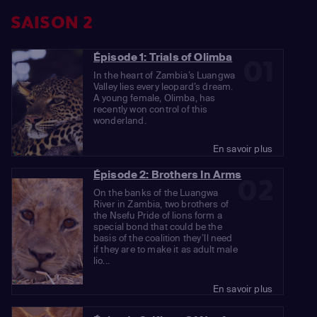
SAISON 2
Épisode 1: Trials of Olimba
01
In the heart of Zambia’s Luangwa
Valley lies every leopard’s dream.
A young female, Olimba, has
recently won control of this
wonderland.
En savoir plus
Épisode 2: Brothers In Arms
02
On the banks of the Luangwa
River in Zambia, two brothers of
the Nsefu Pride of lions form a
special bond that could be the
basis of the coalition they’ll need
if they are to make it as adult male
lio...
En savoir plus