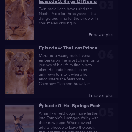
03
Épisode 3: Kings Of Nsefu
Twin male lions have ruled the
Nsefu Pride for three years. It’s a
dangerous time for the pride with
rival males closing in.
En savoir plus
Épisode 4: The Lost Prince
04
Mizumu, a young male hyena,
embarks on the most challenging
journey of his life to find a new
clan. He finds himself in an
unknown territory where he
encounters the fearsome
Chimbwe Clan and bravely m...
En savoir plus
Épisode 5: Hot Springs Pack
05
A family of wild dogs move farther
into Zambia’s Luangwa Valley with
their new pups. When several
adults choose to leave the pack,