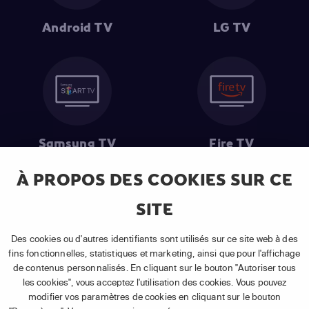
Android TV
LG TV
Samsung TV
Fire TV
À PROPOS DES COOKIES SUR CE
SITE
(1) Les 30 premiers jours sont gratuits
: Pour toute nouvelle
souscription à un abonnement APP TV Basic.
Des cookies ou d'autres identifiants sont utilisés sur ce site web à des
(2) Prix de l'abonnement
: TVA comprise, hors promotion, hors frais
fins fonctionnelles, statistiques et marketing, ainsi que pour l'affichage
uniques d'activation, hors frais de matériel et hors frais d'installation.
de contenus personnalisés. En cliquant sur le bouton "Autoriser tous
(3) Restart & Replay
:
Voir toutes les chaînes disposant de cette
les cookies", vous acceptez l'utilisation des cookies. Vous pouvez
fonctionnalité.
modifier vos paramètres de cookies en cliquant sur le bouton