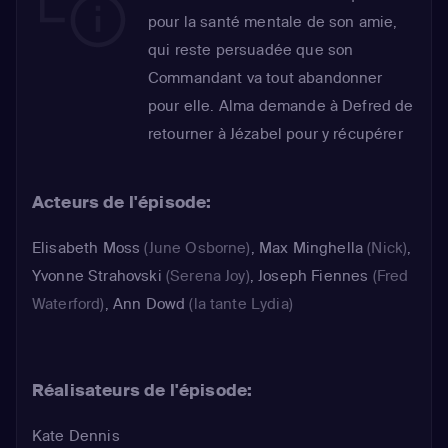
pour la santé mentale de son amie,
qui reste persuadée que son
Commandant va tout abandonner
pour elle. Alma demande à Defred de
retourner à Jézabel pour y récupérer
un colis pour la résistance. La jeune
femme parvient à convaincre le
Acteurs de l'épisode:
Commandant Waterford de l'y
emmener le soir-même. Mais, une
Elisabeth Moss
(June Osborne)
,
Max Minghella
(Nick)
,
fois sur place, rien ne se déroule
Yvonne Strahovski
(Serena Joy)
,
Joseph Fiennes
(Fred
comme prévu...
Waterford)
,
Ann Dowd
(la tante Lydia)
Réalisateurs de l'épisode:
Kate Dennis