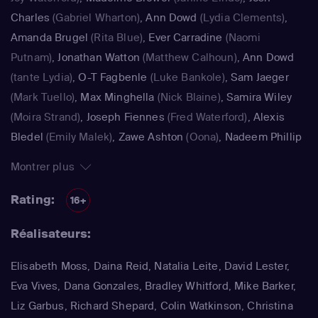
Charles
(Gabriel Wharton)
,
Ann Dowd
(Lydia Clements)
,
Amanda Brugel
(Rita Blue)
,
Ever Carradine
(Naomi
Putnam)
,
Jonathan Watton
(Matthew Calhoun)
,
Ann Dowd
(tante Lydia)
,
O-T Fagbenle
(Luke Bankole)
,
Sam Jaeger
(Mark Tuello)
,
Max Minghella
(Nick Blaine)
,
Samira Wiley
(Moira Strand)
,
Joseph Fiennes
(Fred Waterford)
,
Alexis
Bledel
(Emily Malek)
,
Zawe Ashton
(Oona)
,
Nadeem Phillip
(Pierre)
,
Ann Dowd
(tante Lydia Clements)
,
Ann Dowd
Montrer plus
(Aunt Lydia Clements)
,
Alexis Bledel
(Emily)
Rating:
16+
Réalisateurs:
Elisabeth Moss, Daina Reid, Natalia Leite, David Lester,
Eva Vives, Dana Gonzales, Bradley Whitford, Mike Barker,
Liz Garbus, Richard Shepard, Colin Watkinson, Christina