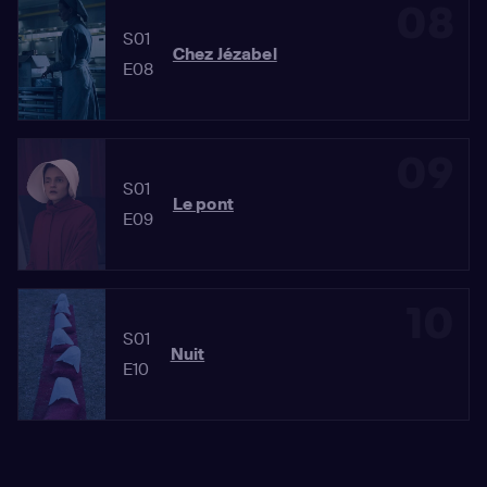
08
S01
Chez Jézabel
E08
09
S01
Le pont
E09
10
S01
Nuit
E10