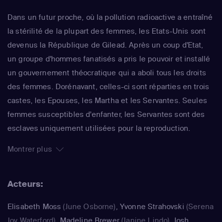
Dans un futur proche, où la pollution radioactive a entraîné
la stérilité de la plupart des femmes, les Etats-Unis sont
devenus la République de Gilead. Après un coup d'Etat,
un groupe d'hommes fanatisés a pris le pouvoir et installé
un gouvernement théocratique qui a aboli tous les droits
des femmes. Dorénavant, celles-ci sont réparties en trois
castes, les Epouses, les Martha et les Servantes. Seules
femmes susceptibles d'enfanter, les Servantes sont des
esclaves uniquement utilisées pour la reproduction.
Defred est l'une d'elle. Autrefois appelée June, mariée et
Montrer plus
mère d'une fillette, elle a été donnée au Commandant
Waterford et à son Epouse. Déjà adaptée au cinéma par
Acteurs:
Volker Schlöndorff, la fable glaçante de Margaret Atwood
prend ici toute sa force : une réussite.
Elisabeth Moss
(June Osborne)
,
Yvonne Strahovski
(Serena
Joy Waterford)
,
Madeline Brewer
(Janine Lindo)
,
Josh