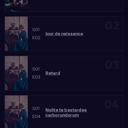
02
S01
Jour de naissance
E02
03
S01
Retard
E03
04
S01
Nolite te bastardes
carborundorum
E04