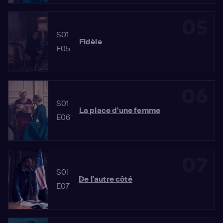
05
S01
Fidèle
E05
06
S01
La place d'une femme
E06
07
S01
De l'autre côté
E07