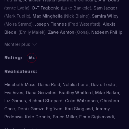
(tante Lydia)
,
O-T Fagbenle
(Luke Bankole)
,
Sam Jaeger
(Mark Tuello)
,
Max Minghella
(Nick Blaine)
,
Samira Wiley
(Moira Strand)
,
Joseph Fiennes
(Fred Waterford)
,
Alexis
Bledel
(Emily Malek)
,
Zawe Ashton
(Oona)
,
Nadeem Phillip
(Pierre)
,
Ann Dowd
(tante Lydia Clements)
,
Ann Dowd
Montrer plus
(Aunt Lydia Clements)
,
Alexis Bledel
(Emily)
Rating:
16+
Réalisateurs:
Elisabeth Moss, Daina Reid, Natalia Leite, David Lester,
Eva Vives, Dana Gonzales, Bradley Whitford, Mike Barker,
Liz Garbus, Richard Shepard, Colin Watkinson, Christina
Choe, Deniz Gamze Ergüven, Kari Skogland, Jeremy
Podeswa, Kate Dennis, Bruce Miller, Floria Sigismondi,
Dearbhla Walsh, Amma Asante