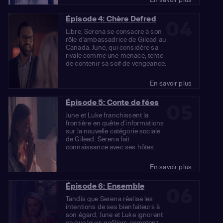
Épisode 4: Chère Defred
04
Libre, Serena se consacre à son
rôle d'ambassadrice de Gilead au
Canada. June, qui considère sa
rivale comme une menace, tente
de contenir sa soif de vengeance.
En savoir plus
Épisode 5: Conte de fées
05
June et Luke franchissent la
frontière en quête d'informations
sur la nouvelle catégorie sociale
de Gilead. Serena fait
connaissance avec ses hôtes.
En savoir plus
Épisode 6: Ensemble
06
Tandis que Serena réalise les
intentions de ses bienfaiteurs à
son égard, June et Luke ignorent
ce que leurs geôliers comptent