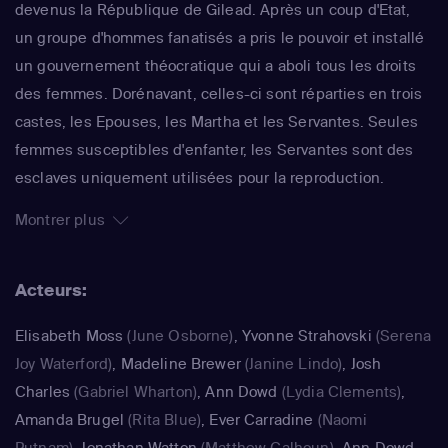
devenus la République de Gilead. Après un coup d'Etat,
un groupe d'hommes fanatisés a pris le pouvoir et installé
un gouvernement théocratique qui a aboli tous les droits
des femmes. Dorénavant, celles-ci sont réparties en trois
castes, les Epouses, les Martha et les Servantes. Seules
femmes susceptibles d'enfanter, les Servantes sont des
esclaves uniquement utilisées pour la reproduction.
Defred est l'une d'elle. Autrefois appelée June, mariée et
Montrer plus
mère d'une fillette, elle a été donnée au Commandant
Waterford et à son Epouse. Déjà adaptée au cinéma par
Acteurs:
Volker Schlöndorff, la fable glaçante de Margaret Atwood
prend ici toute sa force : une réussite.
Elisabeth Moss
(June Osborne)
,
Yvonne Strahovski
(Serena
Joy Waterford)
,
Madeline Brewer
(Janine Lindo)
,
Josh
Charles
(Gabriel Wharton)
,
Ann Dowd
(Lydia Clements)
,
Amanda Brugel
(Rita Blue)
,
Ever Carradine
(Naomi
Putnam)
,
Jonathan Watton
(Matthew Calhoun)
,
Ann Dowd