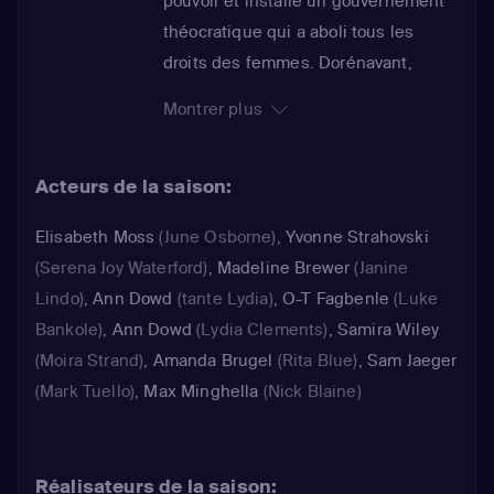
pouvoir et installé un gouvernement
théocratique qui a aboli tous les
droits des femmes. Dorénavant,
celles-ci sont réparties en trois
Montrer plus
castes, les Epouses, les Martha et
les Servantes. Seules femmes
Acteurs de la saison:
susceptibles d'enfanter, les
Servantes sont des esclaves
Elisabeth Moss
(June Osborne)
,
Yvonne Strahovski
uniquement utilisées pour la
(Serena Joy Waterford)
,
Madeline Brewer
(Janine
reproduction. Defred est l'une d'elle.
Lindo)
,
Ann Dowd
(tante Lydia)
,
O-T Fagbenle
(Luke
Autrefois appelée June, mariée et
Bankole)
,
Ann Dowd
(Lydia Clements)
,
Samira Wiley
mère d'une fillette, elle a été donnée
(Moira Strand)
,
Amanda Brugel
(Rita Blue)
,
Sam Jaeger
au Commandant Waterford et à son
(Mark Tuello)
,
Max Minghella
(Nick Blaine)
Epouse. Déjà adaptée au cinéma par
Volker Schlöndorff, la fable glaçante
de Margaret Atwood prend ici toute
Réalisateurs de la saison: