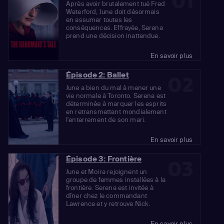
01
Après avoir brutalement tué Fred
Waterford, June doit désormais
en assumer toutes les
conséquences. Effrayée, Serena
prend une décision inattendue.
En savoir plus
Épisode 2: Ballet
02
June a bien du mal à mener une
vie normale à Toronto. Serena est
déterminée à marquer les esprits
en retransmettant mondialement
l'enterrement de son mari.
En savoir plus
Épisode 3: Frontière
03
June et Moira rejoignent un
groupe de femmes installées à la
frontière. Serena est invitée à
dîner chez le commandant
Lawrence et y retrouve Nick.
En savoir plus