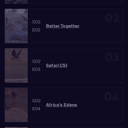
02
S02
Better Together
E02
03
S02
Safari CSI
E03
04
S02
Africa's Edens
E04