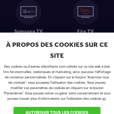
Samsung TV
Fire TV
À PROPOS DES COOKIES SUR CE
SITE
(1) Les 30 premiers jours sont gratuits
: Pour toute nouvelle
souscription à un abonnement APP TV Basic.
Des cookies ou d'autres identifiants sont utilisés sur ce site web à des
(2) Prix de l'abonnement
: TVA comprise, hors promotion, hors frais
fins fonctionnelles, statistiques et marketing, ainsi que pour l'affichage
uniques d'activation, hors frais de matériel et hors frais d'installation.
de contenus personnalisés. En cliquant sur le bouton "Autoriser tous
(3) Restart & Replay
:
Voir toutes les chaînes disposant de cette
les cookies", vous acceptez l'utilisation des cookies. Vous pouvez
fonctionnalité.
modifier vos paramètres de cookies en cliquant sur le bouton
"Paramètres". Vous pouvez retirer ou gérer votre consentement et vous
pouvez trouver plus d'informations sur l'utilisation des cookies
ici
.
AUTORISER TOUS LES COOKIES