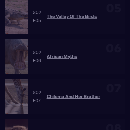
05
S02
The Valley Of The Birds
E05
06
S02
African Myths
E06
07
S02
Chilema And Her Brother
E07
08