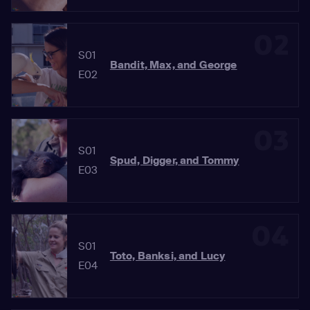
02
S01
Bandit, Max, and George
E02
03
S01
Spud, Digger, and Tommy
E03
04
S01
Toto, Banksi, and Lucy
E04