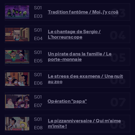
S01
03
Tradition fantôme / Moi, j'y croâ
E03
S01
04
Le chantage de Sergio /
L'horreurscope
E04
S01
05
Un pirate dans la famille / Le
porte-monnaie
E05
S01
06
Le stress des examens / Une nuit
au zoo
E06
S01
07
Opération "papa"
E07
S01
08
Le pizzanniversaire / Qui m'aime
m'imite !
E08