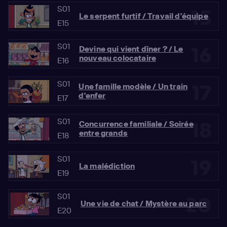
S01
15
Le serpent furtif / Travail d'équipe
E15
S01
16
Devine qui vient dîner ? / Le
nouveau colocataire
E16
S01
17
Une famille modèle / Un train
d'enfer
E17
S01
18
Concurrence familiale / Soirée
entre grands
E18
S01
19
La malédiction
E19
S01
20
Une vie de chat / Mystère au parc
E20