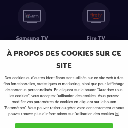
Samsung TV
Fire TV
À PROPOS DES COOKIES SUR CE
SITE
(1) Les 30 premiers jours sont gratuits
: Pour toute nouvelle
souscription à un abonnement APP TV Basic.
Des cookies ou d'autres identifiants sont utilisés sur ce site web à des
(2) Prix de l'abonnement
: TVA comprise, hors promotion, hors frais
fins fonctionnelles, statistiques et marketing, ainsi que pour l'affichage
uniques d'activation, hors frais de matériel et hors frais d'installation.
de contenus personnalisés. En cliquant sur le bouton "Autoriser tous
(3) Restart & Replay
:
Voir toutes les chaînes disposant de cette
les cookies", vous acceptez l'utilisation des cookies. Vous pouvez
fonctionnalité.
modifier vos paramètres de cookies en cliquant sur le bouton
"Paramètres". Vous pouvez retirer ou gérer votre consentement et vous
pouvez trouver plus d'informations sur l'utilisation des cookies
ici
.