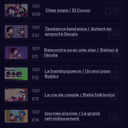
S01
09
Chez papa / El Cucuy
E09
S01
10
Tendance tendance / Autant en
emporte Sergio
E10
S01
11
Rencontre avec une star / Retour à
l'école
E11
S01
12
La hamburguerre / Un ami pour
Bobby
E12
S01
13
La vie de couple / Baile folklorico
E13
S01
14
Journée piscine / Le grand
refroidissement
E14