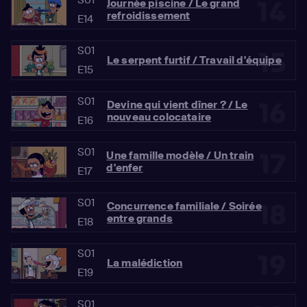
14
Journée piscine / Le grand
refroidissement
E14
S01
15
Le serpent furtif / Travail d'équipe
E15
S01
16
Devine qui vient dîner ? / Le
nouveau colocataire
E16
S01
17
Une famille modèle / Un train
d'enfer
E17
S01
18
Concurrence familiale / Soirée
entre grands
E18
S01
19
La malédiction
E19
S01