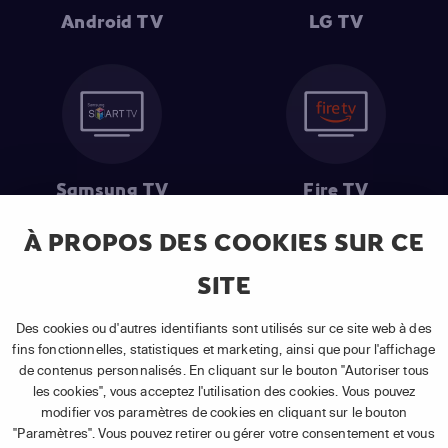
Android TV
LG TV
Samsung TV
Fire TV
À PROPOS DES COOKIES SUR CE
SITE
(1) Les 30 premiers jours sont gratuits
: Pour toute nouvelle
souscription à un abonnement APP TV Basic.
Des cookies ou d'autres identifiants sont utilisés sur ce site web à des
(2) Prix de l'abonnement
: TVA comprise, hors promotion, hors frais
fins fonctionnelles, statistiques et marketing, ainsi que pour l'affichage
uniques d'activation, hors frais de matériel et hors frais d'installation.
de contenus personnalisés. En cliquant sur le bouton "Autoriser tous
(3) Restart & Replay
:
Voir toutes les chaînes disposant de cette
les cookies", vous acceptez l'utilisation des cookies. Vous pouvez
fonctionnalité.
modifier vos paramètres de cookies en cliquant sur le bouton
"Paramètres". Vous pouvez retirer ou gérer votre consentement et vous