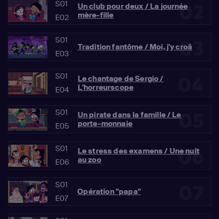
S01
02
Un club pour deux / La journée
mère-fille
E02
S01
03
Tradition fantôme / Moi, j'y croâ
E03
S01
04
Le chantage de Sergio /
L'horreurscope
E04
S01
05
Un pirate dans la famille / Le
porte-monnaie
E05
S01
06
Le stress des examens / Une nuit
au zoo
E06
S01
07
Opération "papa"
E07