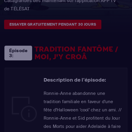
Casagrandes dès maintenant sur l'application APP TV
de TÉLÉSAT
ESSAYER GRATUITEMENT PENDANT 30 JOURS
TRADITION FANTÔME /
Épisode
MOI, J'Y CROÂ
3:
Description de l'épisode:
Ronnie-Anne abandonne une
tradition familiale en faveur d'une
fête d'Halloween 'cool' chez un ami. //
Ronnie-Anne et Sid profitent du Jour
des Morts pour aider Adelaide à faire