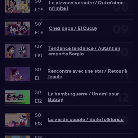
S01
08
Le pizzanniversaire / Qui m'aime
m'imite !
E08
S01
09
Chez papa / El Cucuy
E09
S01
10
Tendance tendance / Autant en
emporte Sergio
E10
S01
11
Rencontre avec une star / Retour à
l'école
E11
S01
12
La hamburguerre / Un ami pour
Bobby
E12
S01
13
La vie de couple / Baile folklorico
E13
S01