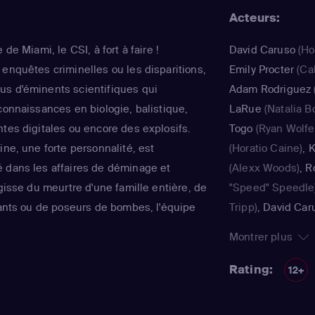
Acteurs:
 de Miami, le CSI, à fort à faire !
David Caruso
(Ho
 enquêtes criminelles ou les disparitions,
Emily Procter
(Ca
us d'éminents scientifiques qui
Adam Rodriguez
connaissances en biologie, balistique,
LaRue
(Natalia Bo
ntes digitales ou encore des explosifs.
Togo
(Ryan Wolfe
ine, une forte personnalité, est
(Horatio Caine)
,
K
 dans les affaires de déminage et
(Alexx Woods)
,
R
agisse du meurtre d'une famille entière, de
"Speed" Speedle
diants ou de poseurs de bombes, l'équipe
Tripp)
,
David Car
ours d'arrache-pied. Déclinée en 10
Caine)
,
Omar Ben
Montrer plus
ace série a reçu un Emmy Award en 2003.
Simmons)
,
Sofia 
 furent tournés avec "Les Experts : Las
Salas)
,
Khandi A
Rating:
12+
s Experts : Manhattan".
docteur Alexx W
Cochrane
(Tim S