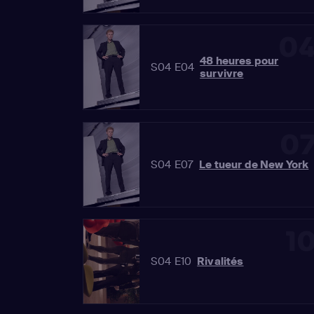
0
48 heures pour
S04 E04
survivre
0
S04 E07
Le tueur de New York
1
S04 E10
Rivalités