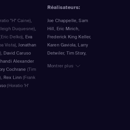
Réalisateurs:
ratio "H" Caine)
,
Joe Chappelle, Sam
lleigh Duquesne)
,
Hill, Eric Mirich,
(Eric Delko)
,
Eva
Frederick King Keller,
a Vista)
,
Jonathan
Karen Gaviola, Larry
)
,
David Caruso
Detwiler, Tim Story,
handi Alexander
Carey Meyer, Scott
Montrer plus
ory Cochrane
(Tim
Lautanen, Deran
)
,
Rex Linn
(Frank
Sarafian, Matt Earl
uso
(Horatio 'H'
Beesley, Jeannot
son Miller
(Walter
Szwarc, Gloria Muzio,
Milos
(Yelina
Billy Gierhart, Allison
lexander
(le
Liddi-Brown, Greg
oods)
,
Rory
Yaitanes, Eagle
peedle)
,
David
Egilsson, Sylvain