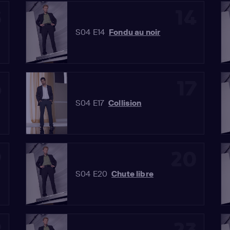
3
14
S04 E14
Fondu au noir
6
17
S04 E17
Collision
9
20
S04 E20
Chute libre