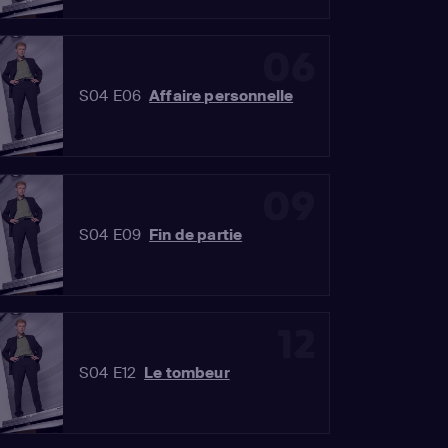
06
S04 E06
Affaire personnelle
09
S04 E09
Fin de partie
12
S04 E12
Le tombeur