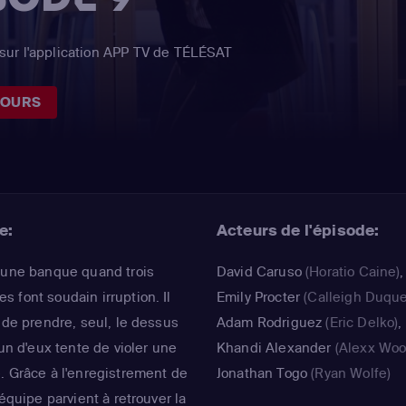
sur l'application APP TV de TÉLÉSAT
JOURS
e:
Acteurs de l'épisode:
s une banque quand trois
David Caruso
(Horatio Caine)
,
 font soudain irruption. Il
Emily Procter
(Calleigh Duqu
 de prendre, seul, le dessus
Adam Rodriguez
(Eric Delko)
,
'un d'eux tente de violer une
Khandi Alexander
(Alexx Woo
. Grâce à l'enregistrement de
Jonathan Togo
(Ryan Wolfe)
'équipe parvient à retrouver la