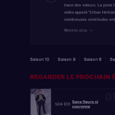
trace des voleurs. La piste 
vidéo appelé "Urban Hellrai
nombreuses similitudes entr
réellement eu lieu. L'équipe
Montrer plus
avant qu'ils ne commettent 
le précédent...
Saison 10
Saison 9
Saison 8
Sa
REGARDER LE PROCHAIN É
0
Sans fleurs ni
S04 E01
couronne