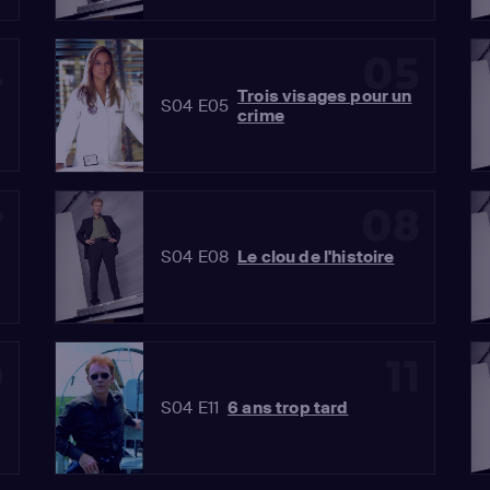
4
05
Trois visages pour un
S04 E05
crime
7
08
S04 E08
Le clou de l'histoire
0
11
S04 E11
6 ans trop tard