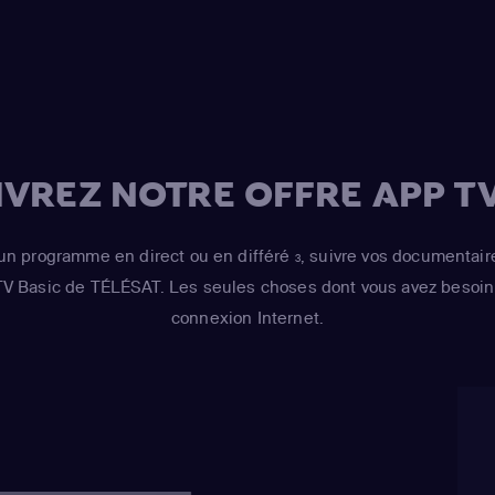
Caruso
(le lieute
Caine)
,
Rory Coc
"Tim" "Speed" Sp
(l'inspecteur Fran
Cibrian
(Jesse Ca
Cochrane
(Tim 'S
VREZ NOTRE OFFRE APP TV
Robert Parks-Vall
Wilkins)
un programme en direct ou en différé
, suivre vos documentair
3
 TV Basic de TÉLÉSAT. Les seules choses dont vous avez besoin 
connexion Internet.