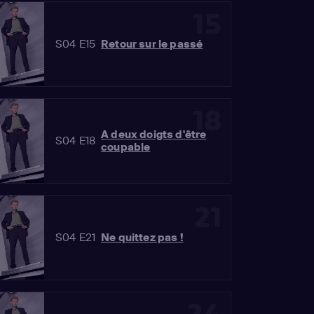
15
S04 E15
Retour sur le passé
18
A deux doigts d'être
S04 E18
coupable
21
S04 E21
Ne quittez pas !