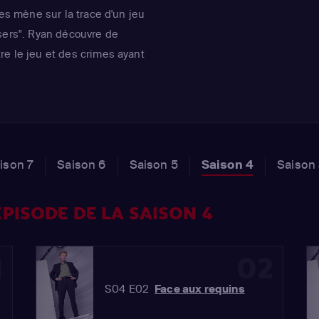
les mène sur la trace d'un jeu
sers". Ryan découvre de
e le jeu et des crimes ayant
 tente d'arrêter les gangsters
un délit bien plus grave que
ison 7
Saison 6
Saison 5
Saison 4
Saison
PISODE DE LA SAISON 4
1
02
S04 E02
Face aux requins