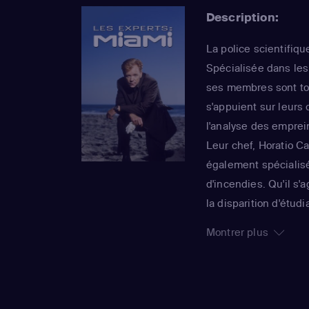
Description:
La police scientifique
Spécialisée dans les
ses membres sont to
s'appuient sur leurs 
l'analyse des emprei
Leur chef, Horatio Ca
également spécialisé
d'incendies. Qu'il s'
la disparition d'étu
soudée travaille touj
Montrer plus
saisons, cette effic
Différents cross-over
Vegas" ou encore "Le