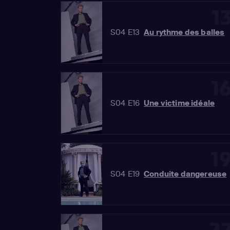
1
S04 E13
Au rythme des balles
1
S04 E16
Une victime idéale
1
S04 E19
Conduite dangereuse