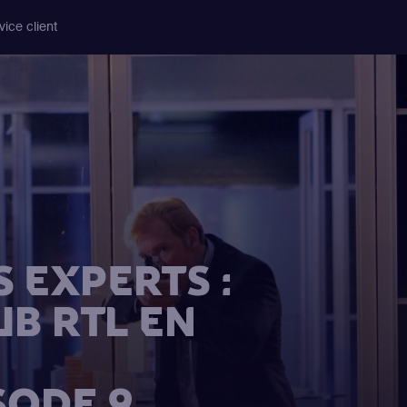
vice client
 EXPERTS :
UB RTL EN
SODE 9