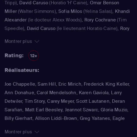
Tripp)
,
David Caruso
(Horatio 'H' Caine)
,
Omar Benson
Miller
(Walter Simmons)
,
Sofia Milos
(Yelina Salas)
,
Khandi
Alexander
(le docteur Alexx Woods)
,
Rory Cochrane
(Tim
Speedle)
,
David Caruso
(le lieutenant Horatio Caine)
,
Rory
Cochrane
(Timothy "Tim" "Speed" Speedle)
,
Rex Linn
Montrer plus
(l'inspecteur Frank Tripp)
,
Eddie Cibrian
(Jesse Cardoza)
,
Rory Cochrane
(Tim 'Speed' Speedle)
,
Robert Parks-Valletta
Rating:
12+
(Braden Wilkins)
Réalisateurs:
Joe Chappelle, Sam Hill, Eric Mirich, Frederick King Keller,
Ann Donahue, Carol Mendelsohn, Karen Gaviola, Larry
Detwiler, Tim Story, Carey Meyer, Scott Lautanen, Deran
Sarafian, Matt Earl Beesley, Jeannot Szwarc, Gloria Muzio,
Billy Gierhart, Allison Liddi-Brown, Greg Yaitanes, Eagle
Egilsson, Sylvain White
Montrer plus