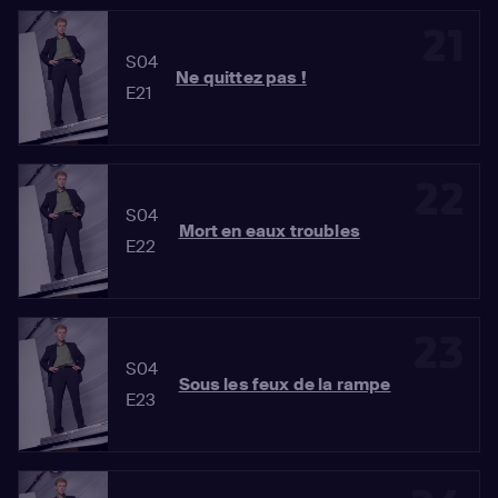
21
S04
Ne quittez pas !
E21
22
S04
Mort en eaux troubles
E22
23
S04
Sous les feux de la rampe
E23