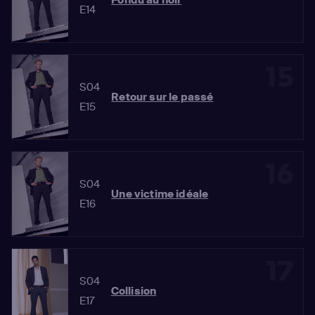
E14
15
S04
Retour sur le passé
E15
16
S04
Une victime idéale
E16
17
S04
Collision
E17