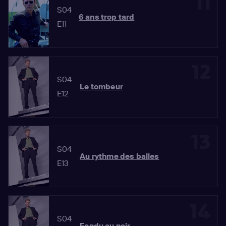
11
S04
6 ans trop tard
E11
12
S04
Le tombeur
E12
13
S04
Au rythme des balles
E13
14
S04
Fondu au noir