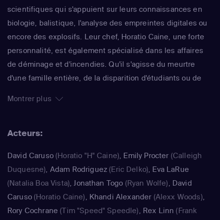
scientifiques qui s'appuient sur leurs connaissances en
biologie, balistique, l'analyse des empreintes digitales ou
encore des explosifs. Leur chef, Horatio Caine, une forte
personnalité, est également spécialisé dans les affaires
de déminage et d'incendies. Qu'il s'agisse du meurtre
d'une famille entière, de la disparition d'étudiants ou de
poseurs de bombes, l'équipe soudée travaille toujours
Montrer plus
d'arrache-pied. Déclinée en 10 saisons, cette efficace
série a reçu un Emmy Award en 2003. Différents cross-
Acteurs:
over furent tournés avec "Les Experts : Las Vegas" ou
encore "Les Experts : Manhattan".
David Caruso
(Horatio "H" Caine)
,
Emily Procter
(Calleigh
Duquesne)
,
Adam Rodriguez
(Eric Delko)
,
Eva LaRue
(Natalia Boa Vista)
,
Jonathan Togo
(Ryan Wolfe)
,
David
Caruso
(Horatio Caine)
,
Khandi Alexander
(Alexx Woods)
,
Rory Cochrane
(Tim "Speed" Speedle)
,
Rex Linn
(Frank