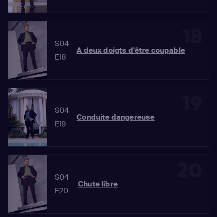
18
S04
A deux doigts d'être coupable
E18
19
S04
Conduite dangereuse
E19
20
S04
Chute libre
E20