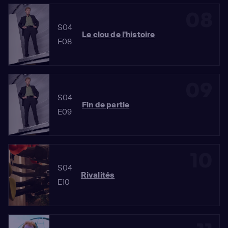
08
S04
Le clou de l'histoire
E08
09
S04
Fin de partie
E09
10
S04
Rivalités
E10