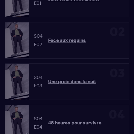
E01
02
S04
Face aux requins
E02
03
S04
Une proie dans la nuit
E03
04
S04
48 heures pour survivre
E04