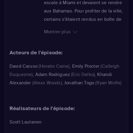
escale à Miami et devaient se rendre
aux Bahamas. Pour profiter de la ville,
certains s'étaient rendus en boîte de
nuit pour faire la fête. Après avoir bu
Montrer plus
pas mal d'alcool, la jeune fille a sans
doute fait la rencontre d'un quidam
Acteurs de l'épisode:
peut-être à l'origine de son
agression. De son côté, Horatio voit
David Caruso
(Horatio Caine)
,
Emily Procter
(Calleigh
son passé refaire surface à la faveur
Duquesne)
,
Adam Rodriguez
(Eric Delko)
,
Khandi
d'une affaire non résolue. Il retrouve
Alexander
(Alexx Woods)
,
Jonathan Togo
(Ryan Wolfe)
le dossier de ce cas épineux sur son
bureau...
Réalisateurs de l'épisode:
Scott Lautanen