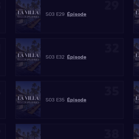
8
29
S03 E29
Épisode
1
32
S03 E32
Épisode
4
35
S03 E35
Épisode
7
38