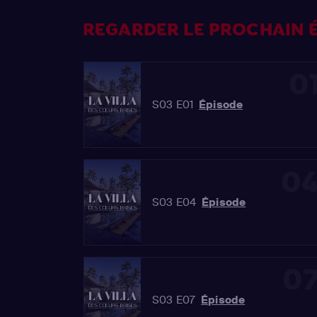
REGARDER LE PROCHAIN É
0
S03 E01
Épisode
0
S03 E04
Épisode
0
S03 E07
Épisode