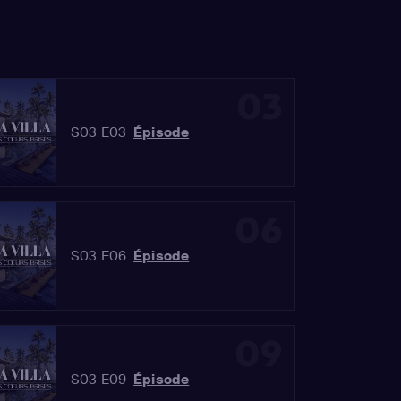
03
S03 E03
Épisode
06
S03 E06
Épisode
09
S03 E09
Épisode