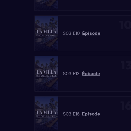
1
S03 E10
Épisode
1
S03 E13
Épisode
1
S03 E16
Épisode