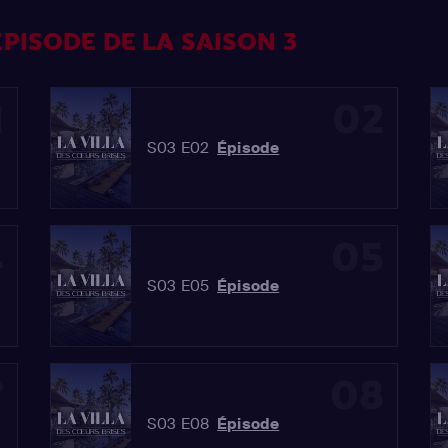
PISODE DE LA SAISON 3
1
02
S03 E02
Épisode
4
05
S03 E05
Épisode
7
08
S03 E08
Épisode