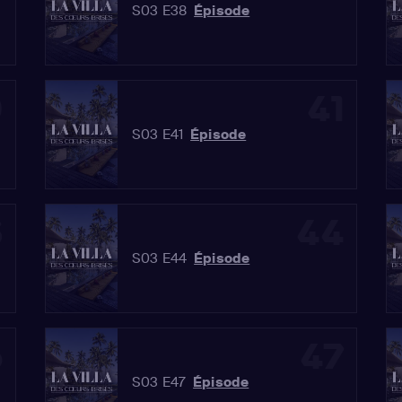
S03 E38
Épisode
0
41
S03 E41
Épisode
3
44
S03 E44
Épisode
6
47
S03 E47
Épisode