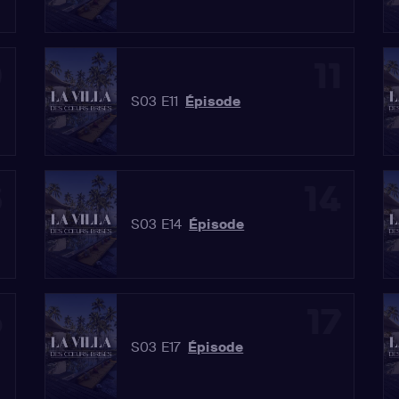
0
11
S03 E11
Épisode
3
14
S03 E14
Épisode
6
17
S03 E17
Épisode