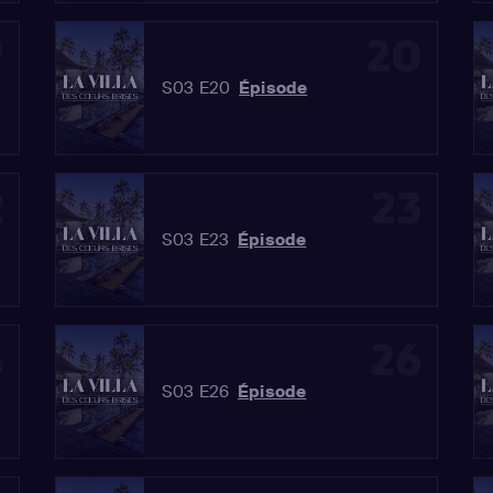
9
20
S03 E20
Épisode
2
23
S03 E23
Épisode
5
26
S03 E26
Épisode