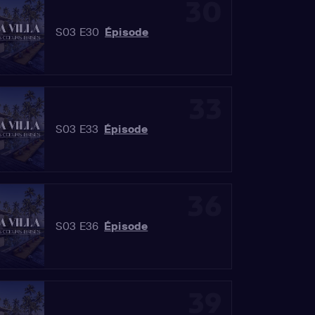
30
S03 E30
Épisode
33
S03 E33
Épisode
36
S03 E36
Épisode
39