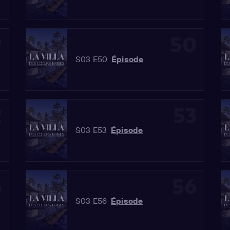
9
50
S03 E50
Épisode
2
53
S03 E53
Épisode
5
56
S03 E56
Épisode