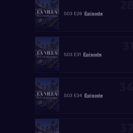
2
S03 E28
Épisode
3
S03 E31
Épisode
3
S03 E34
Épisode
3