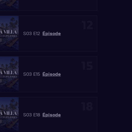
12
S03 E12
Épisode
15
S03 E15
Épisode
18
S03 E18
Épisode