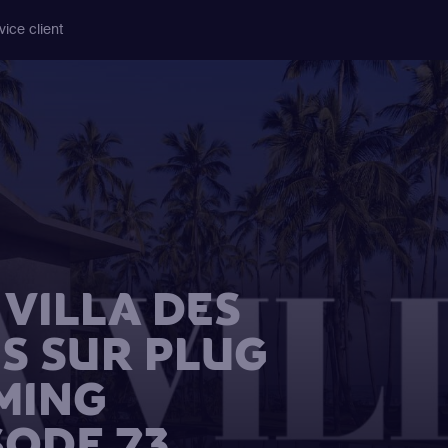
vice client
VILLA DES
S SUR PLUG
MING
SODE 73