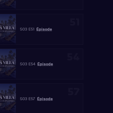
51
S03 E51
Épisode
54
S03 E54
Épisode
57
S03 E57
Épisode