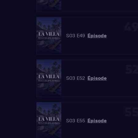
4
S03 E49
Épisode
5
S03 E52
Épisode
5
S03 E55
Épisode