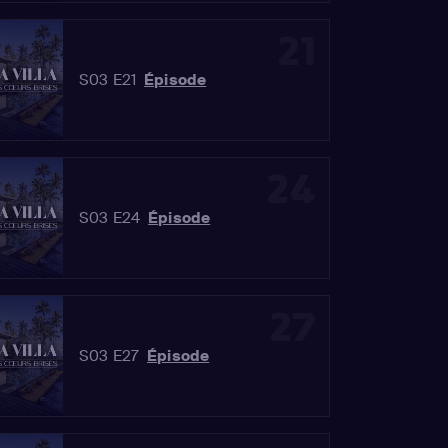
21
S03 E21
Épisode
24
S03 E24
Épisode
27
S03 E27
Épisode