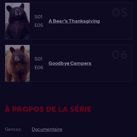
05
S01
A Bear’s Thanksgiving
E05
06
S01
Goodbye Campers
E06
À PROPOS DE LA SÉRIE
Genres:
Documentaire