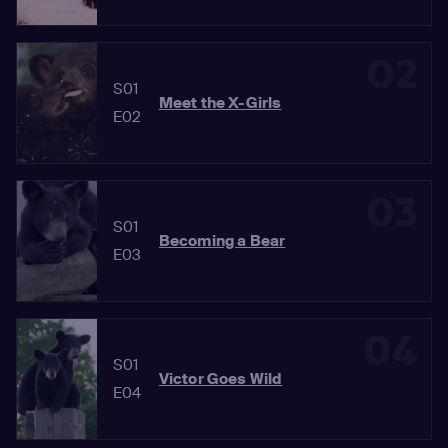
02
S01
Meet the X-Girls
E02
03
S01
Becoming a Bear
E03
04
S01
Victor Goes Wild
E04