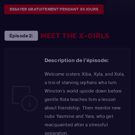
ESSAYER GRATUITEMENT PENDANT 30 JOURS
MEET THE X-GIRLS
Épisode 2:
Description de l'épisode:
Welcome sisters Xiba, Xyla, and Xola,
a trio of starving orphans who turn
Winston’s world upside down before
gentle Xola teaches him a lesson
about friendship. Then monitor new
cubs Yasmine and Yara, who get
reacquainted after a stressful
separation.