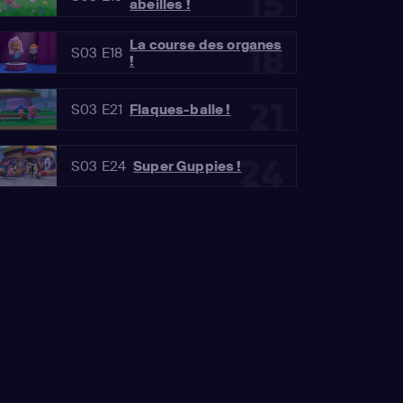
15
abeilles !
La course des organes
18
S03 E18
!
21
S03 E21
Flaques-balle !
24
S03 E24
Super Guppies !