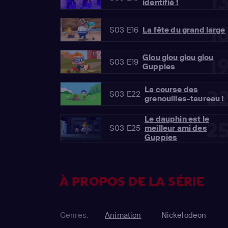
1
identifié !
1
S03 E16
La fête du grand large
Glou glou glou glou
1
S03 E19
Guppies
La course des
2
S03 E22
grenouilles-taureau !
Le dauphin est le
2
S03 E25
meilleur ami des
Guppies
À PROPOS DE LA SÉRIE
Genres:
Animation
Nickelodeon