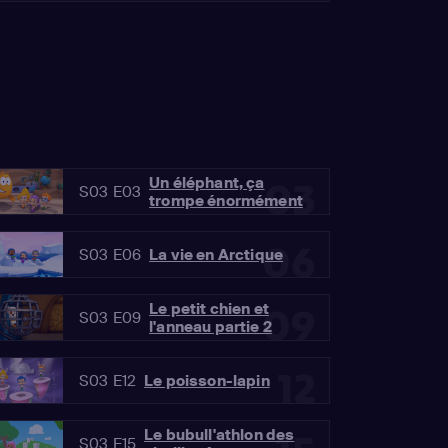
Un éléphant, ça
03
S03 E03
trompe énormément
06
S03 E06
La vie en Arctique
Le petit chien et
09
S03 E09
l'anneau partie 2
12
S03 E12
Le poisson-lapin
Le bubull'athlon des
S03 E15