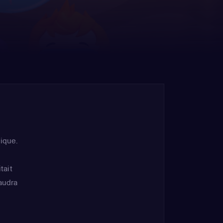
sique.
tait
audra