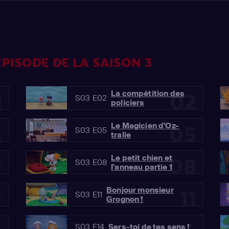
PISODE DE LA SAISON 3
La compétition des
1
02
S03 E02
policiers
Le Magicien d'Oz-
4
05
S03 E05
tralie
Le petit chien et
7
08
S03 E08
l'anneau partie 1
Bonjour monsieur
0
11
S03 E11
Grognon !
S03 E14
Sers-toi de tes sens !