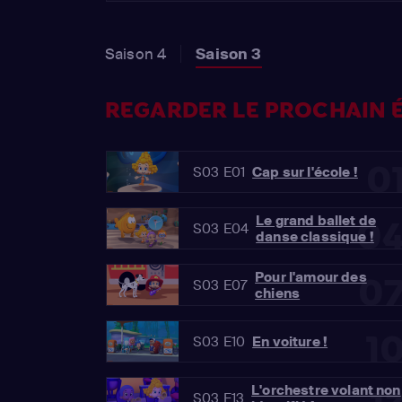
Saison 4
Saison 3
REGARDER LE PROCHAIN É
0
S03 E01
Cap sur l'école !
Le grand ballet de
0
S03 E04
danse classique !
Pour l'amour des
0
S03 E07
chiens
1
S03 E10
En voiture !
L'orchestre volant non
S03 E13