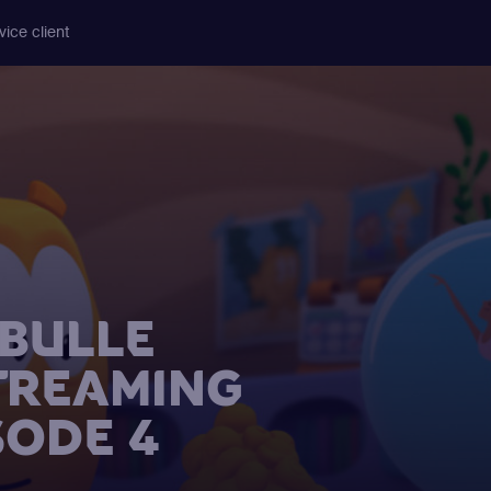
vice client
BULLE
STREAMING
SODE 4