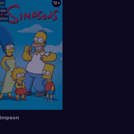
12+
oon
die
ation
Simpson