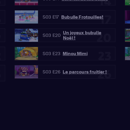
3
14
6
17
S03 E17
Bubulle Frotouilles!
Un joyeux bubulle
9
20
S03 E20
Noël !
2
23
S03 E23
Minou Mimi
5
26
S03 E26
Le parcours fruitier !