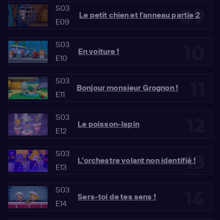
S03
09
Le petit chien et l'anneau partie 2
E09
S03
10
En voiture !
E10
S03
11
Bonjour monsieur Grognon !
E11
S03
12
Le poisson-lapin
E12
S03
13
L'orchestre volant non identifié !
E13
S03
14
Sers-toi de tes sens !
E14