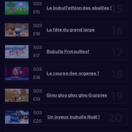
S03
15
Le bubull'athlon des abeilles !
E15
S03
16
La fête du grand large
E16
S03
17
Bubulle Frotouilles!
E17
S03
18
La course des organes !
E18
S03
19
Glou glou glou glou Guppies
E19
S03
20
Un joyeux bubulle Noël !
E20