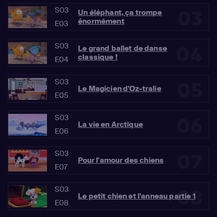
S03
03
Un éléphant, ça trompe
énormément
E03
S03
04
Le grand ballet de danse
classique !
E04
S03
05
Le Magicien d'Oz-tralie
E05
S03
06
La vie en Arctique
E06
S03
07
Pour l'amour des chiens
E07
S03
08
Le petit chien et l'anneau partie 1
E08