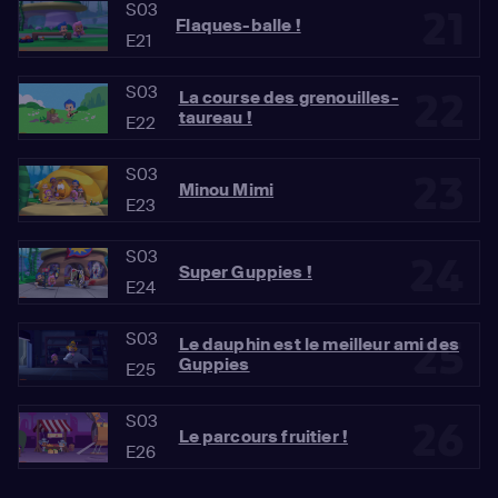
S03
21
Flaques-balle !
E21
S03
22
La course des grenouilles-
taureau !
E22
S03
23
Minou Mimi
E23
S03
24
Super Guppies !
E24
S03
25
Le dauphin est le meilleur ami des
Guppies
E25
S03
26
Le parcours fruitier !
E26