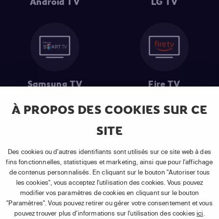
Android TV
LG TV
Samsung TV
Fire TV
À PROPOS DES COOKIES SUR CE
SITE
(1) Les 30 premiers jours sont gratuits
: Pour toute nouvelle
souscription à un abonnement APP TV Basic.
Des cookies ou d'autres identifiants sont utilisés sur ce site web à des
(2) Prix de l'abonnement
: TVA comprise, hors promotion, hors frais
fins fonctionnelles, statistiques et marketing, ainsi que pour l'affichage
uniques d'activation, hors frais de matériel et hors frais d'installation.
de contenus personnalisés. En cliquant sur le bouton "Autoriser tous
(3) Restart & Replay
:
Voir toutes les chaînes disposant de cette
les cookies", vous acceptez l'utilisation des cookies. Vous pouvez
fonctionnalité.
modifier vos paramètres de cookies en cliquant sur le bouton
"Paramètres". Vous pouvez retirer ou gérer votre consentement et vous
pouvez trouver plus d'informations sur l'utilisation des cookies
ici
.